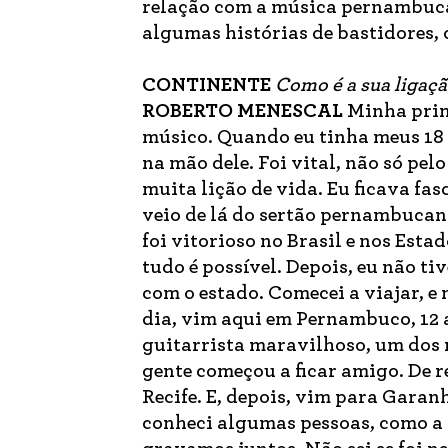
relação com a música pernambuca
algumas histórias de bastidores,
CONTINENTE
Como é a sua ligaç
ROBERTO MENESCAL
Minha prim
músico. Quando eu tinha meus 18 a
na mão dele. Foi vital, não só pe
muita lição de vida. Eu ficava fas
veio de lá do sertão pernambucano
foi vitorioso no Brasil e nos Est
tudo é possível. Depois, eu não 
com o estado. Comecei a viajar, e
dia, vim aqui em Pernambuco, 12 a
guitarrista maravilhoso, um dos m
gente começou a ficar amigo. De r
Recife. E, depois, vim para Garan
conheci algumas pessoas, como a