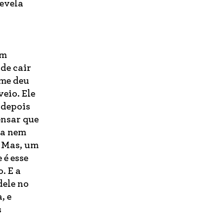
evela
um
de cair
 me deu
veio. Ele
 depois
ensar que
na nem
. Mas, um
 é esse
. E a
dele no
, e
s