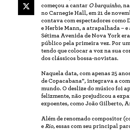
começou a cantar
O barquinho
, n
no Carnegie Hall, em 21 de novemb
contava com espectadores como Di
e Herbie Mann, a atrapalhada – e
Sétima Avenida de Nova York era 
público pela primeira vez. Por u
tendo que colocar a voz na sua c
dos clássicos bossa-novistas.
Naquela data, com apenas 25 anos
de Copacabana”, integrava a comi
mundo. O deslize do músico foi ap
felizmente, não prejudicou a expa
expoentes, como João Gilberto, A
Além de renomado compositor (c
e
Rio
, essas com seu principal par