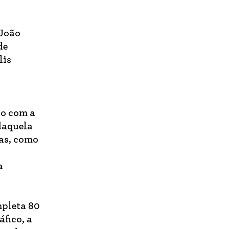
 João
de
lis
do com a
 daquela
sas, como
a
mpleta 80
áfico, a