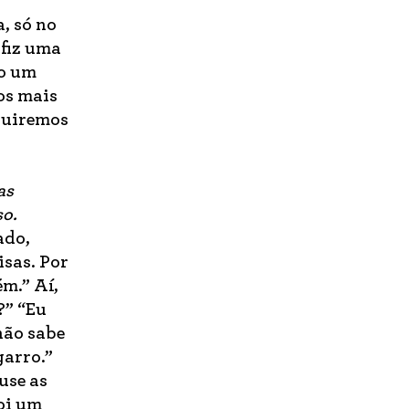
o
, só no
 fiz uma
do um
os mais
eguiremos
as
so.
ado,
isas. Por
ém.” Aí,
?” “Eu
não sabe
garro.”
use as
oi um