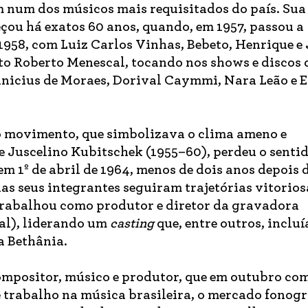
 num dos músicos mais requisitados do país. Sua
çou há exatos 60 anos, quando, em 1957, passou a
958, com Luiz Carlos Vinhas, Bebeto, Henrique e
o Roberto Menescal, tocando nos shows e discos 
inicius de Moraes, Dorival Caymmi, Nara Leão e E
o movimento, que simbolizava o clima ameno e
 Juscelino Kubitschek (1955–60), perdeu o senti
em 1º de abril de 1964, menos de dois anos depois
as seus integrantes seguiram trajetórias vitorio
 trabalhou como produtor e diretor da gravadora
al), liderando um
casting
que, entre outros, incluí
a Bethânia.
compositor, músico e produtor, que em outubro co
e trabalho na música brasileira, o mercado fonogr