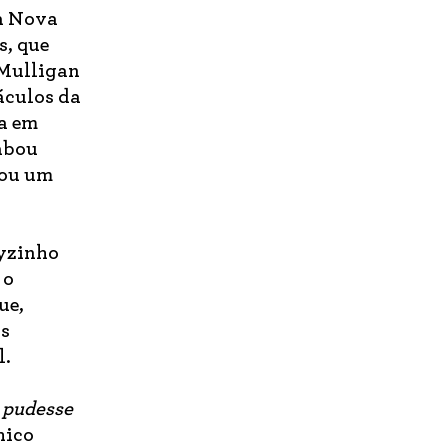
sa Nova
s, que
 Mulligan
áculos da
va em
cabou
nou um
oyzinho
 o
ue,
us
l.
u pudesse
hico