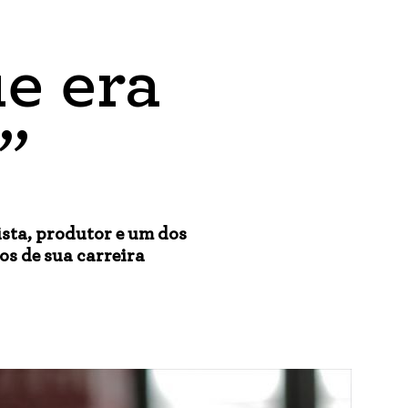
ue era
”
sta, produtor e um dos
s de sua carreira