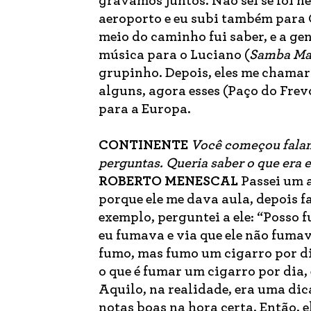
gravamos juntos. Não sei se foi n
aeroporto e eu subi também para 
meio do caminho fui saber, e a gen
música para o Luciano (
Samba M
grupinho. Depois, eles me chama
alguns, agora esses (Paço do Frev
para a Europa.
CONTINENTE
Você começou faland
perguntas. Queria saber o que era 
ROBERTO MENESCAL
Passei um 
porque ele me dava aula, depois fa
exemplo, perguntei a ele: “Posso f
eu fumava e via que ele não fuma
fumo, mas fumo um cigarro por dia
o que é fumar um cigarro por dia,
Aquilo, na realidade, era uma dica
notas boas na hora certa. Então,