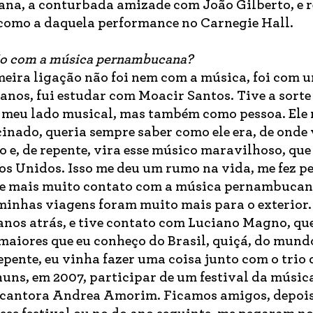
na, a conturbada amizade com João Gilberto, e r
 como a daquela performance no Carnegie Hall.
ão com a música pernambucana?
eira ligação não foi nem com a música, foi com 
nos, fui estudar com Moacir Santos. Tive a sorte 
lo meu lado musical, mas também como pessoa. Ele
cinado, queria sempre saber como ele era, de onde 
 e, de repente, vira esse músico maravilhoso, que
ados Unidos. Isso me deu um rumo na vida, me fez p
tive mais muito contato com a música pernambuca
 minhas viagens foram muito mais para o exterior
nos atrás, e tive contato com Luciano Magno, que
aiores que eu conheço do Brasil, quiçá, do mundo
epente, eu vinha fazer uma coisa junto com o trio 
huns, em 2007, participar de um festival da música
 cantora Andrea Amorim. Ficamos amigos, depoi