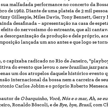
a sua malfadada performance no concerto da Bos
ro de 1962. Diante de uma plateia de 3 mil pessoa
zzy Gillespie, Miles Davis, Tony Bennett, Gerry
 ainda desafinada – apresentação na casa de espet
efeito do nervosismo do estreante, que ali canta
ma desorganização da produção e dele próprio, a
omposição lançada um ano antes e que logo se tor
, o capixaba radicado no Rio de Janeiro, “playb
tiva do evento que levou o
new brazilian jazz
para
enas um dos atropelos daquele histórico evento q
nsão internacional da bossa nem a carreira de se
ntonio Carlos Jobim e o próprio Roberto Menesca
oautor de
O barquinho
,
Você
,
Nós e o mar
,
Ah, se e
ceiro, Ronaldo Bôscoli, e de
Bye, bye, Brasil
, com C