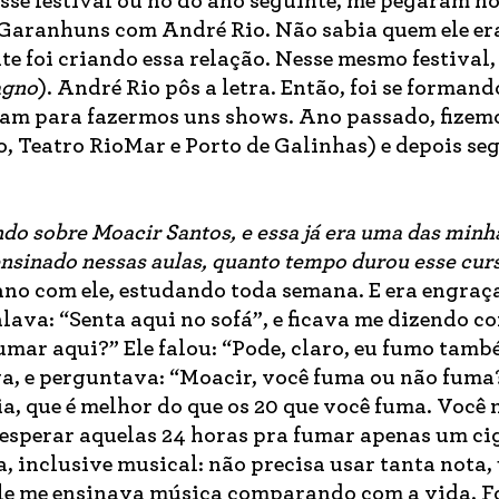
esse festival ou no do ano seguinte, me pegaram n
Garanhuns com André Rio. Não sabia quem ele era
te foi criando essa relação. Nesse mesmo festival,
agno
). André Rio pôs a letra. Então, foi se forman
ram para fazermos uns shows. Ano passado, fizem
o, Teatro RioMar e Porto de Galinhas) e depois s
o sobre Moacir Santos, e essa já era uma das minh
ensinado nessas aulas, quanto tempo durou esse cur
ano com ele, estudando toda semana. E era engraç
lava: “Senta aqui no sofá”, e ficava me dizendo co
umar aqui?” Ele falou: “Pode, claro, eu fumo tamb
va, e perguntava: “Moacir, você fuma ou não fuma
, que é melhor do que os 20 que você fuma. Você 
 esperar aquelas 24 horas pra fumar apenas um ci
, inclusive musical: não precisa usar tanta nota, 
 ele me ensinava música comparando com a vida. F