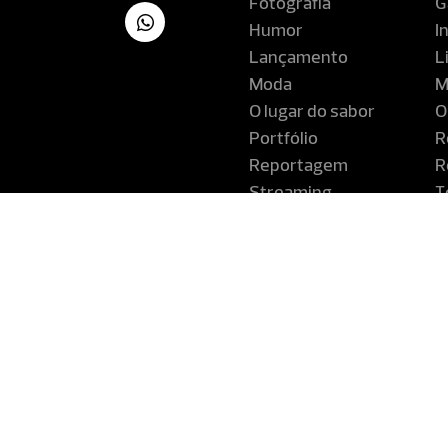
Fotografia
G
Humor
I
Lançamento
L
Moda
M
O lugar do sabor
O
Portfólio
R
Reportagem
R
Streaming
T
Turismo
V
Revista Co
Companhia Editora de Pernam