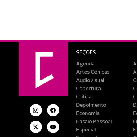
SEÇÕES
Agenda
A
Artes Cênicas
A
Audiovisual
C
Cobertura
C
Crítica
C
Depoimento
D
Economia
E
Ensaio Pessoal
E
Especial
E