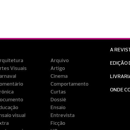
A REVIS
rquitetura
Arquivo
EDIÇÃO 
rtes Visuais
Artigo
arnaval
Cinema
LIVRARI
omentário
Comportamento
ONDE C
rônica
Curtas
ocumento
Dossiê
ducação
Ensaio
nsaio visual
Entrevista
xtra
Ficção