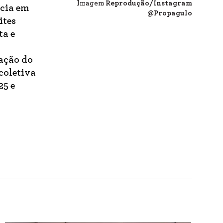
Imagem
Reprodução/Instagram
ncia em
@Propagulo
ites
ta e
s
zação do
coletiva
25 e