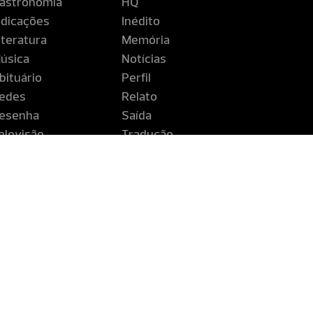
astronomia
HQ
ndicações
Inédito
iteratura
Memória
úsica
Notícias
bituário
Perfil
edes
Relato
esenha
Saída
elevisão
Tradução
iagem
ntinente é uma publicação da Companhia Editora de Pernambuco
buco - CEPE - Rua Coelho Leite, 530 - Santo Amaro - Recife - PE 
Fones: (81) 3183.2700 / 0800.0811201