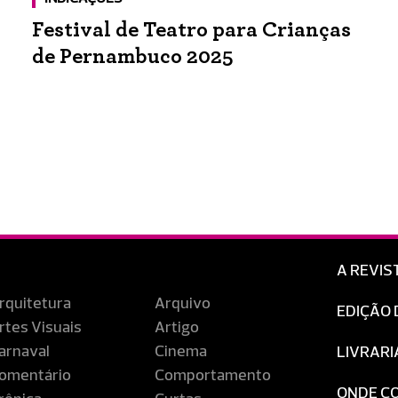
Festival de Teatro para Crianças
de Pernambuco 2025
A REVIS
rquitetura
Arquivo
EDIÇÃO 
rtes Visuais
Artigo
arnaval
Cinema
LIVRARI
omentário
Comportamento
ONDE C