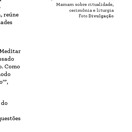
Mamam sobre ritualidade,
o
cerimônia e liturgia
, reúne
Foto
Divulgação
dades
“Meditar
essado
ão. Como
modo
o’”,
 do
questões