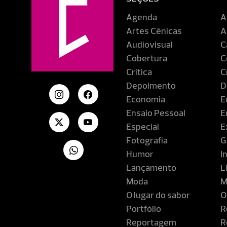
Agenda
A
Artes Cênicas
A
Audiovisual
C
Cobertura
C
Crítica
C
Depoimento
D
Economia
E
Ensaio Pessoal
E
Especial
E
Fotografia
G
Humor
I
Lançamento
L
Moda
M
O lugar do sabor
O
Portfólio
R
Reportagem
R