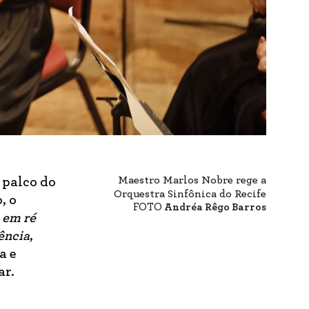
Maestro Marlos Nobre rege a
 palco do
Orquestra Sinfônica do Recife
, o
FOTO
Andréa Rêgo Barros
em ré
ência
,
a e
ar.