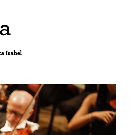
a
a Isabel