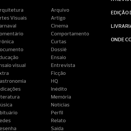
rquitetura
Arquivo
EDIÇÃO 
rtes Visuais
Artigo
arnaval
Cinema
LIVRARI
omentário
Comportamento
ONDE C
rônica
Curtas
ocumento
Dossiê
ducação
Ensaio
nsaio visual
Entrevista
xtra
Ficção
astronomia
HQ
ndicações
Inédito
iteratura
Memória
úsica
Notícias
bituário
Perfil
edes
Relato
esenha
Saída