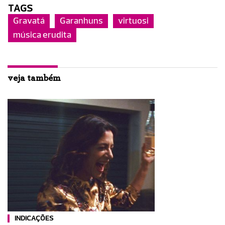
TAGS
Gravatá
Garanhuns
virtuosi
música erudita
veja também
INDICAÇÕES