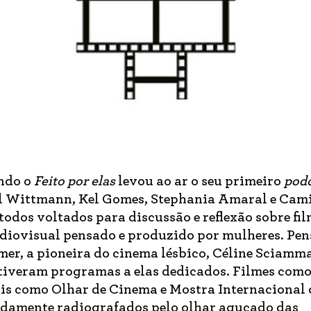
ando o
Feito por elas
levou ao ar o seu primeiro
pod
l Wittmann, Kel Gomes, Stephania Amaral e Cam
 todos voltados para discussão e reflexão sobre fil
audiovisual pensado e produzido por mulheres. Pe
r, a pioneira do cinema lésbico, Céline Sciamm
 tiveram programas a elas dedicados. Filmes com
ais como Olhar de Cinema e Mostra Internacional 
damente radiografados pelo olhar aguçado das