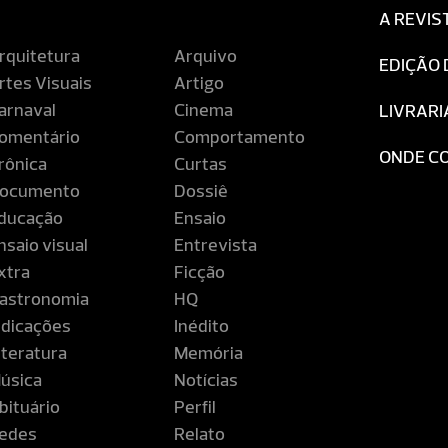
A REVIS
rquitetura
Arquivo
EDIÇÃO 
rtes Visuais
Artigo
arnaval
Cinema
LIVRARI
omentário
Comportamento
ONDE C
rônica
Curtas
ocumento
Dossiê
ducação
Ensaio
nsaio visual
Entrevista
xtra
Ficção
astronomia
HQ
ndicações
Inédito
iteratura
Memória
úsica
Notícias
bituário
Perfil
edes
Relato