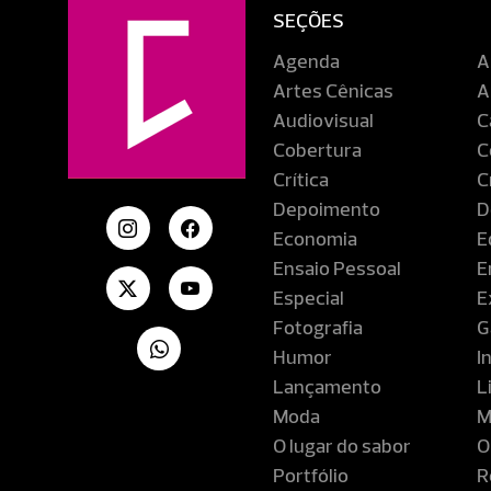
SEÇÕES
Agenda
A
Artes Cênicas
A
Audiovisual
C
Cobertura
C
Crítica
C
Depoimento
D
Economia
E
Ensaio Pessoal
E
Especial
E
Fotografia
G
Humor
I
Lançamento
L
Moda
M
O lugar do sabor
O
Portfólio
R