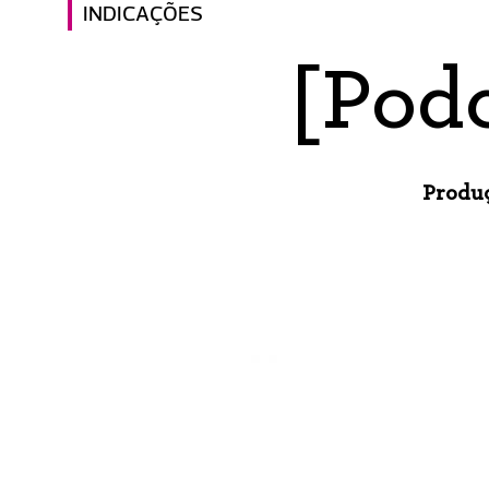
INDICAÇÕES
[Podc
Produç