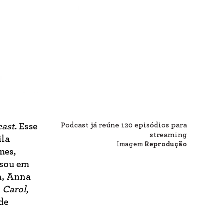
Podcast já reúne 120 episódios para
cast
. Esse
streaming
ila
Imagem
Reprodução
mes,
nsou em
a, Anna
o
Carol
,
de