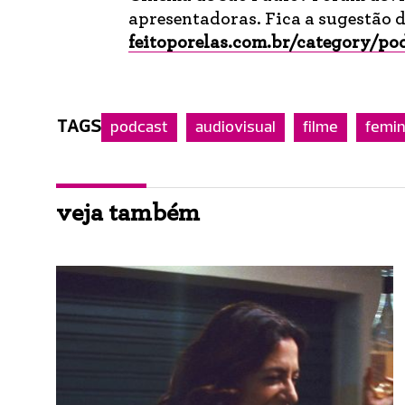
apresentadoras. Fica a sugestão d
feitoporelas.com.br/category/po
TAGS
podcast
audiovisual
filme
femi
veja também