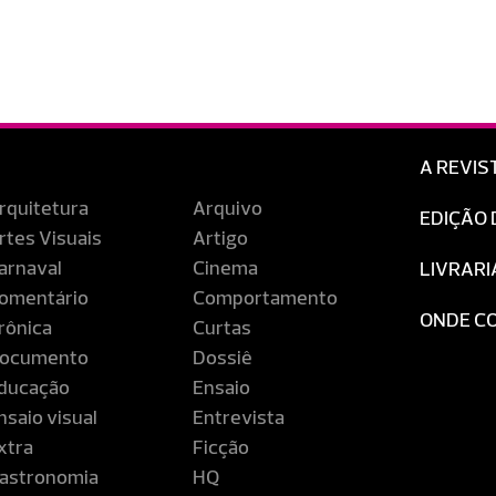
A REVIS
rquitetura
Arquivo
EDIÇÃO 
rtes Visuais
Artigo
arnaval
Cinema
LIVRARI
omentário
Comportamento
ONDE C
rônica
Curtas
ocumento
Dossiê
ducação
Ensaio
nsaio visual
Entrevista
xtra
Ficção
astronomia
HQ