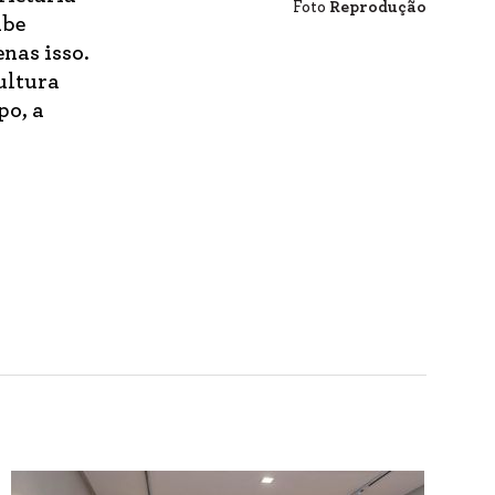
Foto
Reprodução
abe
nas isso.
ultura
po, a