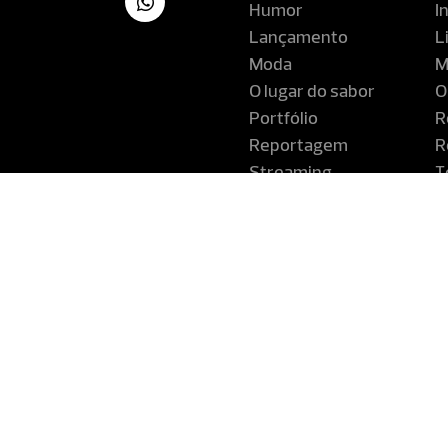
Humor
I
Lançamento
L
Moda
M
O lugar do sabor
O
Portfólio
R
Reportagem
R
Streaming
T
Turismo
V
Revista Co
Companhia Editora de Pernam