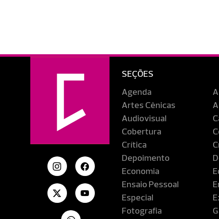
SEÇÕES
Agenda
A
Artes Cênicas
A
Audiovisual
C
Cobertura
C
Crítica
C
Depoimento
D
Economia
E
Ensaio Pessoal
E
Especial
E
Fotografia
G