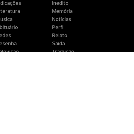
ndicações
Inédito
iteratura
Memória
úsica
Notícias
bituário
Perfil
edes
Relato
esenha
Saída
elevisão
Tradução
iagem
ntinente é uma publicação da Companhia Editora de Pernambuco
buco - CEPE - Rua Coelho Leite, 530 - Santo Amaro - Recife - PE 
Fones: (81) 3183.2700 / 0800.0811201