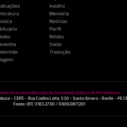
ndicações
Inédito
iteratura
Memória
úsica
Notícias
bituário
Perfil
edes
Relato
esenha
Saída
elevisão
Tradução
iagem
ntinente é uma publicação da Companhia Editora de Pernambuco
buco - CEPE - Rua Coelho Leite, 530 - Santo Amaro - Recife - PE 
Fones: (81) 3183.2700 / 0800.0811201