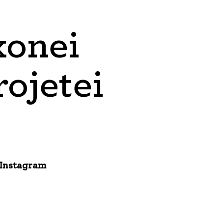
xonei
rojetei
o Instagram