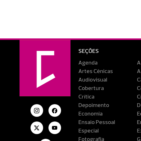
SEÇÕES
Agenda
A
Artes Cênicas
A
Audiovisual
C
Cobertura
C
Crítica
C
Depoimento
D
Economia
E
Ensaio Pessoal
E
Especial
E
Fotografia
G