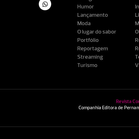
Humor
I
Lançamento
L
Moda
M
O lugar do sabor
O
Portfólio
R
Reportagem
R
Streaming
T
Turismo
V
Revista Co
Companhia Editora de Pernam