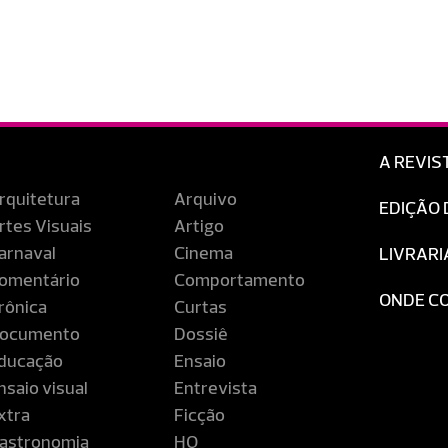
A REVIS
rquitetura
Arquivo
EDIÇÃO 
rtes Visuais
Artigo
arnaval
Cinema
LIVRARI
omentário
Comportamento
ONDE C
rônica
Curtas
ocumento
Dossiê
ducação
Ensaio
nsaio visual
Entrevista
xtra
Ficção
astronomia
HQ