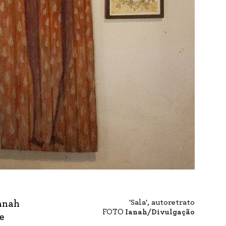
'Sala', autoretrato
Ianah
FOTO
Ianah/Divulgação
 e