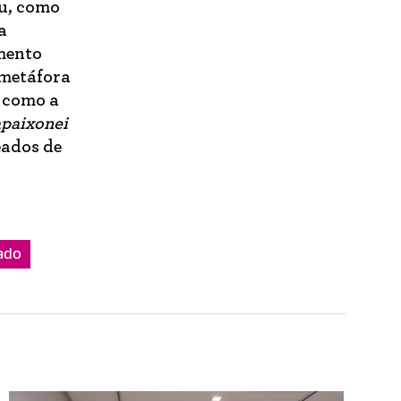
ou, como
a
mento
 metáfora
e como a
paixonei
eados de
ado