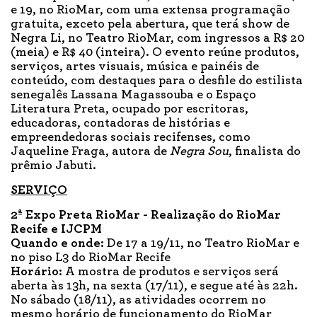
e 19, no RioMar, com uma extensa programação
gratuita, exceto pela abertura, que terá show de
Negra Li, no Teatro RioMar, com ingressos a R$ 20
(meia) e R$ 40 (inteira). O evento reúne produtos,
serviços, artes visuais, música e painéis de
conteúdo, com destaques para o desfile do estilista
senegalês Lassana Magassouba e o Espaço
Literatura Preta, ocupado por escritoras,
educadoras, contadoras de histórias e
empreendedoras sociais recifenses, como
Jaqueline Fraga, autora de
Negra Sou
, finalista do
prêmio Jabuti.
SERVIÇO
2ª Expo Preta RioMar - Realização do RioMar
Recife e IJCPM
Quando e onde:
De 17 a 19/11, no Teatro RioMar e
no piso L3 do RioMar Recife
Horário:
A mostra de produtos e serviços será
aberta às 13h, na sexta (17/11), e segue até às 22h.
No sábado (18/11), as atividades ocorrem no
mesmo horário de funcionamento do RioMar