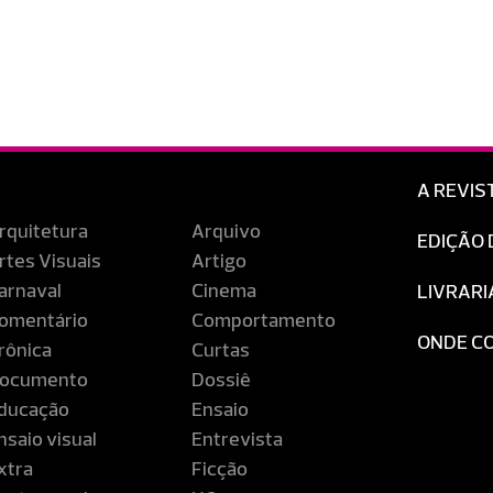
A REVIS
rquitetura
Arquivo
EDIÇÃO 
rtes Visuais
Artigo
arnaval
Cinema
LIVRARI
omentário
Comportamento
ONDE C
rônica
Curtas
ocumento
Dossiê
ducação
Ensaio
nsaio visual
Entrevista
xtra
Ficção