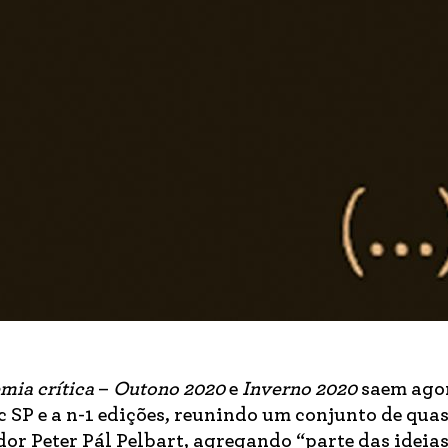
mia crítica
–
Outono 2020
e
Inverno 2020
saem ago
c SP e a n-1 edições, reunindo um conjunto de qua
or Peter Pál Pelbart, agregando “parte das ideias