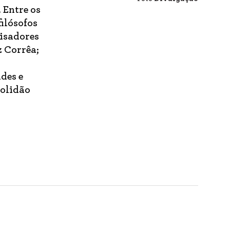
 Entre os
filósofos
uisadores
z Corrêa;
des e
solidão