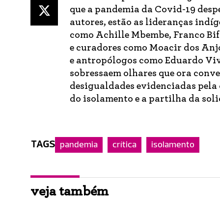
que a pandemia da Covid-19 desper
autores, estão as lideranças indí
como Achille Mbembe, Franco Bifo
e curadores como Moacir dos Anjo
e antropólogos como Eduardo Viv
sobressaem olhares que ora conve
desigualdades evidenciadas pela 
do isolamento e a partilha da sol
TAGS
pandemia
crítica
isolamento
veja também