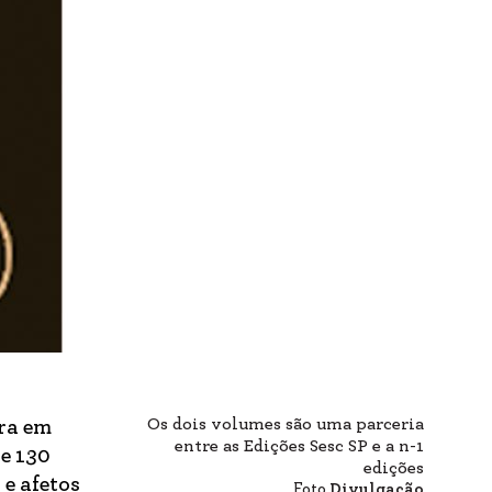
Os dois volumes são uma parceria
ra em
entre as Edições Sesc SP e a n-1
se 130
edições
 e afetos
Foto
Divulgação