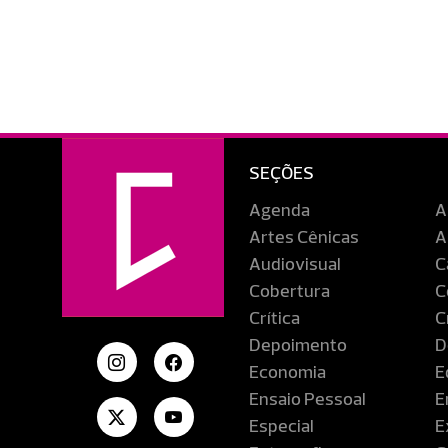
SEÇÕES
Agenda
A
Artes Cênicas
A
Audiovisual
C
Cobertura
C
Crítica
C
Depoimento
D
Economia
E
Ensaio Pessoal
E
Especial
E