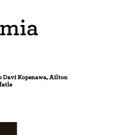
emia
mo Davi Kopenawa, Ailton
fatle