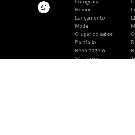
Fotografia
G
Humor
I
Lançamento
L
Moda
M
O lugar do sabor
O
Portfólio
R
Reportagem
R
Streaming
T
Turismo
V
Revista Co
Companhia Editora de Pernam