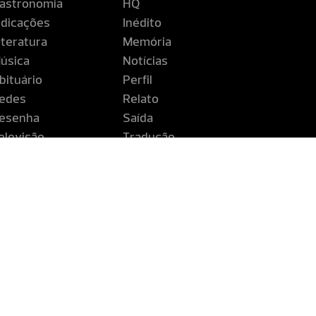
astronomia
HQ
ndicações
Inédito
iteratura
Memória
úsica
Notícias
bituário
Perfil
edes
Relato
esenha
Saída
elevisão
Tradução
iagem
ntinente é uma publicação da Companhia Editora de Pernambuco
buco - CEPE - Rua Coelho Leite, 530 - Santo Amaro - Recife - PE 
Fones: (81) 3183.2700 / 0800.0811201