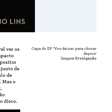
Capa do EP 'Vou deixar para chorar
el ver os
depois'
mpacto
Imagem
Divulgação
positor
njunto de
ulo de
. Mas o
,
ão
o disco.