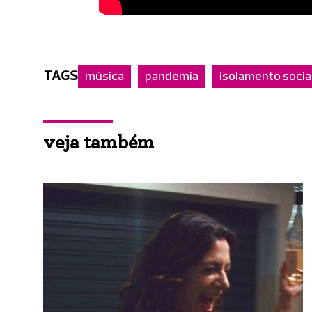
TAGS
música
pandemia
isolamento socia
veja também