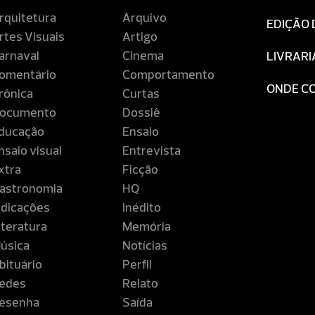
rquitetura
Arquivo
EDIÇÃO 
rtes Visuais
Artigo
arnaval
Cinema
LIVRARI
omentário
Comportamento
ONDE C
rônica
Curtas
ocumento
Dossiê
ducação
Ensaio
nsaio visual
Entrevista
xtra
Ficção
astronomia
HQ
ndicações
Inédito
iteratura
Memória
úsica
Notícias
bituário
Perfil
edes
Relato
esenha
Saída