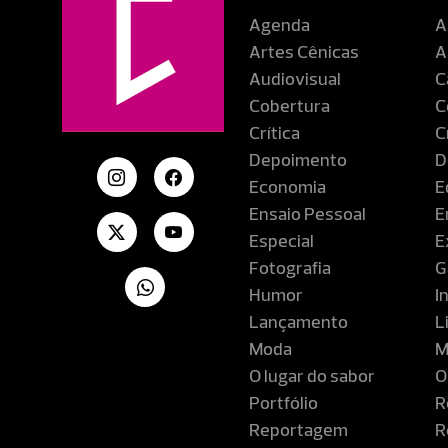
Agenda
A
Artes Cênicas
A
Audiovisual
C
Cobertura
C
Crítica
C
Depoimento
D
Economia
E
Ensaio Pessoal
E
Especial
E
Fotografia
G
Humor
I
Lançamento
L
Moda
M
O lugar do sabor
O
Portfólio
R
Reportagem
R