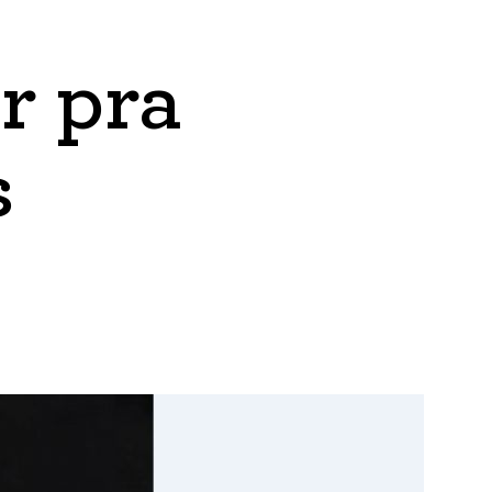
r pra
s