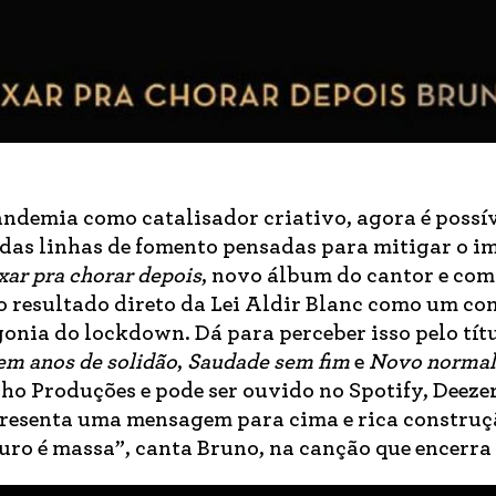
pandemia como catalisador criativo, agora é possív
e das linhas de fomento pensadas para mitigar o i
xar pra chorar depois
, novo álbum do cantor e com
 resultado direto da Lei Aldir Blanc como um co
onia do lockdown. Dá para perceber isso pelo tít
m anos de solidão
,
Saudade sem fim
e
Novo normal
ho Produções e pode ser ouvido no Spotify, Deezer
presenta uma mensagem para cima e rica construç
turo é massa”, canta Bruno, na canção que encerra 