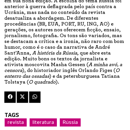
em sua nona edição. A escolha do tema Rússia foi
anterior à guerra deflagrada pelo país contra a
Ucrânia, mas nada no conteúdo da revista
desatualiza a abordagem. De diferentes
procedências (BR, EUA, PORT, RU, ING, AO) e
gerações, os autores nos oferecem ficção, ensaio,
jornalismo, fotografia. Os tons são variados, mas
se destacam a crítica e a ironia, não raro com bom
humor, como é o caso da narrativa de André
Sant’Anna,
A história da Rússia
, que abre esta
edição. Muito bons os textos da jornalista e
ativista moscovita Masha Gessen (
A minha avó, a
censora
), do historiador inglês Orlando Figes (
O
enterro das ossadas
) e da petersburguesa Tatiana
Tolstaya (
O quadrado
).
TAGS
revista
literatura
Rússia