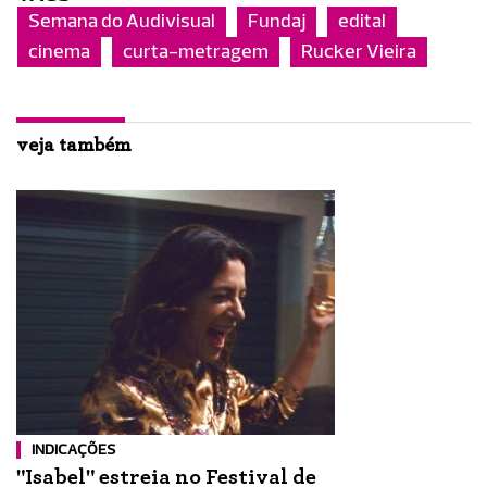
Semana do Audivisual
Fundaj
edital
cinema
curta-metragem
Rucker Vieira
veja também
INDICAÇÕES
"Isabel" estreia no Festival de