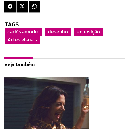
TAGS
carlós amorim
desenho
exposição
Artes visuais
veja também