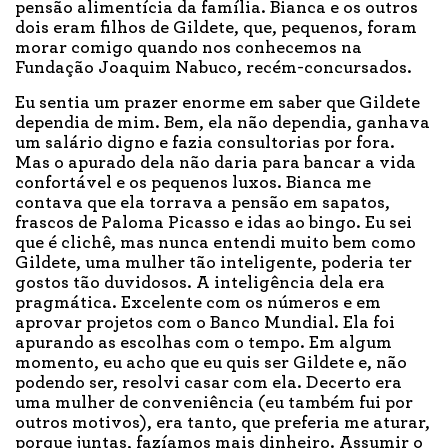
pensão alimentícia da família. Bianca e os outros
dois eram filhos de Gildete, que, pequenos, foram
morar comigo quando nos conhecemos na
Fundação Joaquim Nabuco, recém-concursados.
Eu sentia um prazer enorme em saber que Gildete
dependia de mim. Bem, ela não dependia, ganhava
um salário digno e fazia consultorias por fora.
Mas o apurado dela não daria para bancar a vida
confortável e os pequenos luxos. Bianca me
contava que ela torrava a pensão em sapatos,
frascos de Paloma Picasso e idas ao bingo. Eu sei
que é clichê, mas nunca entendi muito bem como
Gildete, uma mulher tão inteligente, poderia ter
gostos tão duvidosos. A inteligência dela era
pragmática. Excelente com os números e em
aprovar projetos com o Banco Mundial. Ela foi
apurando as escolhas com o tempo. Em algum
momento, eu acho que eu quis ser Gildete e, não
podendo ser, resolvi casar com ela. Decerto era
uma mulher de conveniência (eu também fui por
outros motivos), era tanto, que preferia me aturar,
porque juntas, fazíamos mais dinheiro. Assumir o