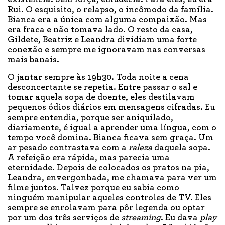
Rui. O esquisito, o relapso, o incômodo da família.
Bianca era a única com alguma compaixão. Mas
era fraca e não tomava lado. O resto da casa,
Gildete, Beatriz e Leandra dividiam uma forte
conexão e sempre me ignoravam nas conversas
mais banais.
O jantar sempre às 19h30. Toda noite a cena
desconcertante se repetia. Entre passar o sal e
tomar aquela sopa de doente, eles destilavam
pequenos ódios diários em mensagens cifradas. Eu
sempre entendia, porque ser aniquilado,
diariamente, é igual a aprender uma língua, com o
tempo você domina. Bianca ficava sem graça. Um
ar pesado contrastava com a
raleza
daquela sopa.
A refeição era rápida, mas parecia uma
eternidade. Depois de colocados os pratos na pia,
Leandra, envergonhada, me chamava para ver um
filme juntos. Talvez porque eu sabia como
ninguém manipular aqueles controles de TV. Eles
sempre se enrolavam para pôr legenda ou optar
por um dos três serviços de
streaming
. Eu dava
play