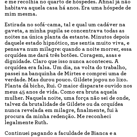
e me recolhia no quarto de hóspedes. Afinal já não
habitava aquela casa há anos. Era uma hóspede de
mim mesma.
Estirada no sofá-cama, tal e qual um cadáver na
gaveta, a minha pupila se concentrava todas as
noites na única planta da estante. Minutos depois
daquele estado hipnótico, me sentia muito viva, e
pensava num milagre: quando a noite morrer, essa
orquídea me dará três botões. Coragem, asas e
dignidade. Claro que isso nunca aconteceu. A
orquídea era falsa. Um dia, na volta do trabalho,
passei na banquinha de Mirtes e comprei uma de
verdade. Mas durou pouco. Gildete jogou no lixo.
Planta dá bicho, Rui. O maior disparate ouvido nos
meus 45 anos de vida. Como era bruta aquela
mulher. Naquela noite, uma força não sei de onde,
talvez da brutalidade de Gildete ou da orquídea
nunca revelada em milagre, finalmente, fui à
procura da minha redenção. Me reconheci
legalmente Ruth.
Continuei pagando a faculdade de Bianca e a