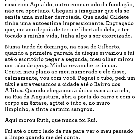
caso com Agnaldo, outro concursado da fundação,
não era oportuno. Cheguei a imaginar que ela se
sentia uma mulher derrotada. Que nada! Gildete
tinha uma autoestima impressionante. Engraçado
que, mesmo depois de ter me libertado dela, e ter
tocado a minha vida, tinha algo a ser exorcizado.
Numa tarde de domingo, na casa de Gilberto,
quando a primeira garrafa de uísque esvaziou e fui
até o escritório pegar a segunda, meu olhar mirou
um tubo de
spray
. Minha revanche teria cor.
Contei meu plano ao meu namorado e ele disse,
calmamente, vou com você. Peguei o tubo, pedi um
táxi e atravessamos a cidade até o Bairro dos
Aflitos. Quando chegamos à única casa amarela,
na Rua da Angustura, abri a porta do carro e com o
corpo em êxtase, agitei o tubo e, no muro
limpinho, a tinta carmim sangrou.
Aqui morou Ruth, que nunca foi Rui.
Fui até o outro lado da rua para ver o meu passado
a limpo quando me dei conta.