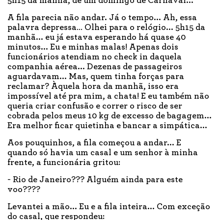
5h15 da manhã, de um domingo de Carnaval...
A fila parecia não andar. Já o tempo... Ah, essa
palavra depressa… Olhei para o relógio... 5h15 da
manhã... eu já estava esperando há quase 40
minutos... Eu e minhas malas! Apenas dois
funcionários atendiam no check in daquela
companhia aérea... Dezenas de passageiros
aguardavam... Mas, quem tinha forças para
reclamar? Àquela hora da manhã, isso era
impossível até pra mim, a chata! E eu também não
queria criar confusão e correr o risco de ser
cobrada pelos meus 10 kg de excesso de bagagem...
Era melhor ficar quietinha e bancar a simpática...
Aos pouquinhos, a fila começou a andar... E
quando só havia um casal e um senhor à minha
frente, a funcionária gritou:
- Rio de Janeiro??? Alguém ainda para este
voo????
Levantei a mão... Eu e a fila inteira... Com exceção
do casal, que respondeu: