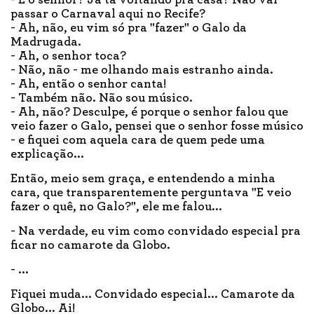
- E o senhor? Já tá voltando pra casa? Não vai
passar o Carnaval aqui no Recife?
- Ah, não, eu vim só pra "fazer" o Galo da
Madrugada.
- Ah, o senhor toca?
- Não, não - me olhando mais estranho ainda.
- Ah, então o senhor canta!
- Também não. Não sou músico.
- Ah, não? Desculpe, é porque o senhor falou que
veio fazer o Galo, pensei que o senhor fosse músico
- e fiquei com aquela cara de quem pede uma
explicação...
Então, meio sem graça, e entendendo a minha
cara, que transparentemente perguntava "E veio
fazer o quê, no Galo?", ele me falou...
- Na verdade, eu vim como convidado especial pra
ficar no camarote da Globo.
- ...
Fiquei muda... Convidado especial... Camarote da
Globo... Ai!