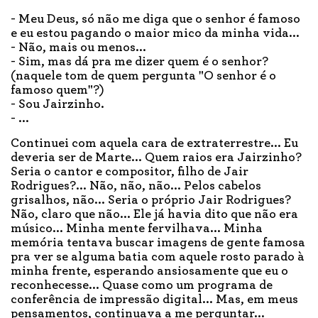
- Meu Deus, só não me diga que o senhor é famoso
e eu estou pagando o maior mico da minha vida...
- Não, mais ou menos...
- Sim, mas dá pra me dizer quem é o senhor?
(naquele tom de quem pergunta "O senhor é o
famoso quem"?)
- Sou Jairzinho.
- ...
Continuei com aquela cara de extraterrestre... Eu
deveria ser de Marte... Quem raios era Jairzinho?
Seria o cantor e compositor, filho de Jair
Rodrigues?... Não, não, não... Pelos cabelos
grisalhos, não... Seria o próprio Jair Rodrigues?
Não, claro que não... Ele já havia dito que não era
músico... Minha mente fervilhava... Minha
memória tentava buscar imagens de gente famosa
pra ver se alguma batia com aquele rosto parado à
minha frente, esperando ansiosamente que eu o
reconhecesse... Quase como um programa de
conferência de impressão digital... Mas, em meus
pensamentos, continuava a me perguntar...