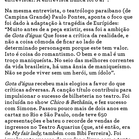
Na mesma entrevista, o teatrólogo paraibano (de
Campina Grande) Paulo Pontes, aponta o foco que
foi dado à adaptação à tragédia de Eurípides:
“Muito antes de a peça existir, essa foi a ambição
de
Gota d’água
: Que fosse a crítica da realidade, e
não a coisa cômoda de ficar ao lado de
determinado personagem porque este tem valor.
Isto é coisa do romantismo. O bem e o mal é um
troço maniqueísta. No seio das melhores correntes
da vida brasileira, há uma ânsia de maniqueísmo.
Não se pode viver sem um herói, um ídolo”.
Gota d’água
recebeu mais elogios a favor do que
críticas adversas. A canção título contribuiu para
impulsionar o sucesso de bilheteria no teatro. Foi
incluída no show
Chico & Bethânia
, e fez sucesso
com Simone. Passou pouco mais de dois anos em
cartaz no Rio e São Paulo, onde teve 650
apresentações e bateu o recorde de vendas de
ingressos no Teatro Aquarius (que, até então, era
de
My fair lady,
também com Bibi Ferreira). Foi