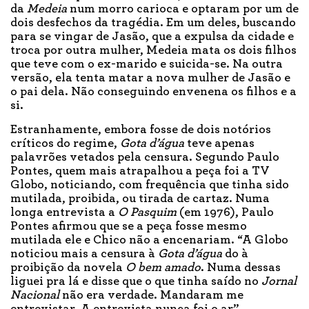
da
Medeia
num morro carioca e optaram por um de
dois desfechos da tragédia. Em um deles, buscando
para se vingar de Jasão, que a expulsa da cidade e
troca por outra mulher, Medeia mata os dois filhos
que teve com o ex-marido e suicida-se. Na outra
versão, ela tenta matar a nova mulher de Jasão e
o pai dela. Não conseguindo envenena os filhos e a
si.
Estranhamente, embora fosse de dois notórios
críticos do regime,
Gota d’água
teve apenas
palavrões vetados pela censura. Segundo Paulo
Pontes, quem mais atrapalhou a peça foi a TV
Globo, noticiando, com frequência que tinha sido
mutilada, proibida, ou tirada de cartaz. Numa
longa entrevista a
O Pasquim
(em 1976), Paulo
Pontes afirmou que se a peça fosse mesmo
mutilada ele e Chico não a encenariam. “A Globo
noticiou mais a censura à
Gota d’água
do à
proibição da novela
O bem amado
. Numa dessas
liguei pra lá e disse que o que tinha saído no
Jornal
Nacional
não era verdade. Mandaram me
entrevistar. A entrevista nunca foi o ar”.