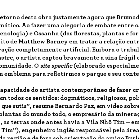
 retorno desta obra justamente agora que Bruma
mático. Ao fazer uma alegoria de embate entre o
cnologia) e Ossanha (das florestas, plantas e fo
sito de Matthew Barney em tratar a relação entr
ração completamente artificial. Embora o traba
stre, o artista captou bravamente a sina frágil 
 comunidade. O
site specific
(elaborado especialme
um emblema para refletirmos o parque e seu conte
capacidade do artista contemporâneo de fazer cr
em todos os sentidos: dogmáticos, religiosos, pol
que sutis”, resume Bernardo Paz, em vídeo sobre
 plantas do mundo todo, o empresário da minera
0, as terras onde antes havia a Vila Nhô Tim – e
 Tim”), engenheiro inglês responsável pela área
 da região e de fora sob orientação do amigo Bur