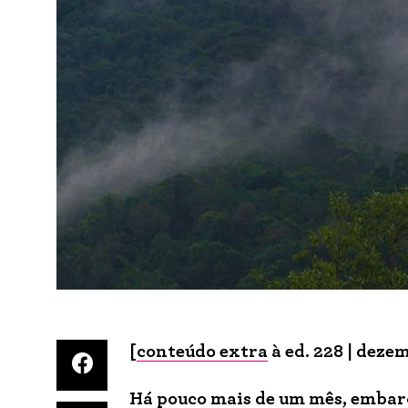
[
conteúdo extra
à ed. 228 | deze
Há pouco mais de um
mês,
embarc