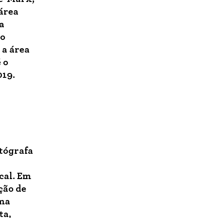
área
a
do
 a área
 o
019.
otógrafa
cal. Em
ção de
uma
ta,