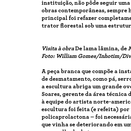
instituição, não pôde seguir uma
obras contemporâneas, sempre ha
principal foi refazer completam
trator florestal sob uma estrutur
Visita à obra
De lama lâmina, de
M
Foto: William Gomes/Inhotim/Di
A peça branca que compõe a inst
de desmatamento, como pá, serrot
a escultura abriga um grande ovo
Soares, gerente da área técnica
à equipe do artista norte-americ
escultura foi feita (e refeita) 
policaprolactona – foi necessár
que vinha se deteriorando em um