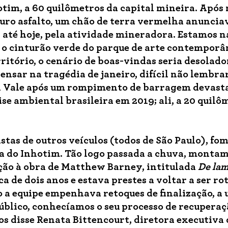
tim, a 60 quilômetros da capital mineira. Após 
uro asfalto, um chão de terra vermelha anuncia
até hoje, pela atividade mineradora. Estamos n
e o cinturão verde do parque de arte contemporâ
ritório, o cenário de boas-vindas seria desolado
ensar na tragédia de janeiro, difícil não lembra
da Vale após um rompimento de barragem devasta
rise ambiental brasileira em 2019; ali, a 20 quil
istas de outros veículos (todos de São Paulo), fo
va do Inhotim. Tão logo passada a chuva, monta
ção à obra de Matthew Barney, intitulada
De lam
a de dois anos e estava prestes a voltar a ser ro
 a equipe empenhava retoques de finalização, a 
úblico, conhecíamos o seu processo de recuperaç
s disse Renata Bittencourt, diretora executiva 