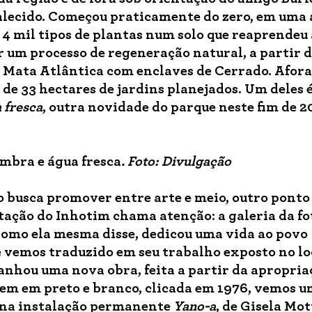
falecido. Começou praticamente do zero, em uma 
 4 mil tipos de plantas num solo que reaprendeu 
 um processo de regeneração natural, a partir 
 Mata Atlântica com enclaves de Cerrado. Afora
 de 33 hectares de jardins planejados. Um deles é
a
f
resca
, outra novidade do parque neste fim de 2
mbra e água fresca
. Foto: Divulgação
o busca promover entre arte e meio, outro ponto
tação do Inhotim chama atenção: a galeria da f
 como ela mesma disse, dedicou uma vida ao povo
 vemos traduzido em seu trabalho exposto no lo
anhou uma nova obra, feita a partir da apropria
gem em preto e branco, clicada em 1976, vemos 
 na instalação permanente
Yano-a
, de Gisela Mot