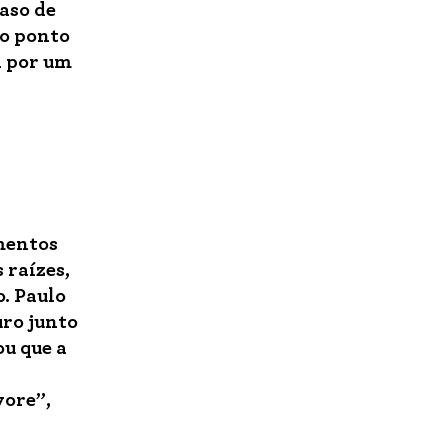
caso de
 o ponto
a por um
mentos
 raízes,
. Paulo
uro junto
ou que a
vore”,