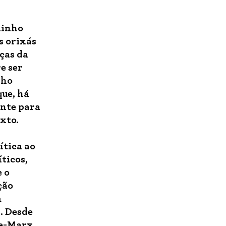
dinho
s orixás
rças da
e ser
lho
que, há
nte para
xto.
ítica ao
íticos,
 o
ção
m
. Desde
le-Marx,