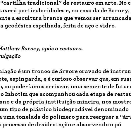
 “cartilha tradicional” de restauro em arte. No 
verá particularidades e, no caso da de Barney,
ente a escultura branca que vemos ser arrancad
a geodésica espelhada, feita de aço e vidro.
atthew Barney, após o restauro.
vulgação
alação é um tronco de árvore cravado de instru
e, espingarda, e é curioso observar que, em suas
, ou poderíamos arriscar, uma semente de futuro
 do Inhotim que acompanhou cada etapa de resta
ano e da própria instituição mineira, nos mostr
por um tipo de plástico biodegradável denominado
ia uma tonelada do polímero para reerguer a “ár
 processo de desidratação e absorvendo o pó