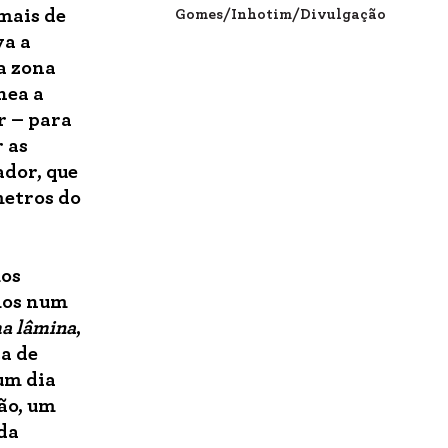
mais de
Gomes/Inhotim/Divulgação
va a
a zona
nea a
r – para
r as
dor, que
ômetros do
mos
mos num
a lâmina
,
ta de
um dia
ão, um
da