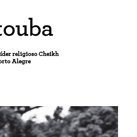
touba
íder religioso Cheikh
orto Alegre