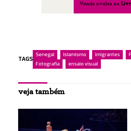
Venda avulsa na
Livr
Senegal
Islamismo
imigrantes
TAGS
Fotografia
ensaio visual
veja também