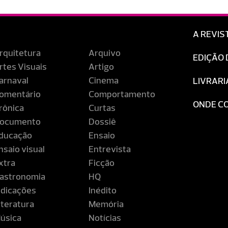
A REVIS
rquitetura
Arquivo
EDIÇÃO 
rtes Visuais
Artigo
arnaval
Cinema
LIVRARI
omentário
Comportamento
ONDE C
rônica
Curtas
ocumento
Dossiê
ducação
Ensaio
nsaio visual
Entrevista
xtra
Ficção
astronomia
HQ
ndicações
Inédito
iteratura
Memória
úsica
Notícias