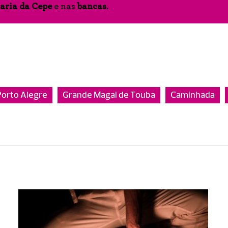
aria da Cepe
e nas
bancas
.
Porto Alegre
Grande Magal de Touba
Caminhada