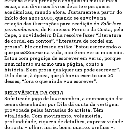
extensa e rica produção conquistou mais e mais
espaço em diversos livros de arte e pesquisas
acadêmicas, mundo afora. Justamente a partir do
início dos anos 2000, quando se envolve na
criação das ilustrações para reedição do
Folk-lore
pernambucano
, de Francisco Pereira da Costa, pela
Cepe, o novidadeiro Dila resolve fazer “literatura
de cordel em contos”, “literatura de cordel em
prosas”. Ele confessou então: “Estou escrevendo o
que passSSou-se na vida, não é em verso mais não.
Estou com preguiça de escrever em verso, porque
num minuto eu armo uma página, conto a
história. E em prosa qualquer um pode escrever”.
Dila disse, à época, que já havia escrito uns 20
desses, “fora o que ainda vou escrever”.
RELEVÂNCIA DA OBRA
Sofisticado jogo de luz e sombra, a composição das
cenas desenhadas por Dila dá conta da vertigem
provocada pelas fantasias do artista. Têm
vitalidade. Com movimento, volumetria,
profundidade, riqueza de detalhes, expressividade
do rosto – olhar, nariz, boca, queixo, orelhas –,