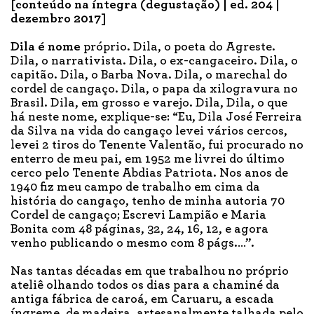
[conteúdo na íntegra (degustação) | ed. 204 |
dezembro 2017]
Dila é nome
próprio. Dila, o poeta do Agreste.
Dila, o narrativista. Dila, o ex-cangaceiro. Dila, o
capitão. Dila, o Barba Nova. Dila, o marechal do
cordel de cangaço. Dila, o papa da xilogravura no
Brasil. Dila, em grosso e varejo. Dila, Dila, o que
há neste nome, explique-se: “Eu, Dila José Ferreira
da Silva na vida do cangaço levei vários cercos,
levei 2 tiros do Tenente Valentão, fui procurado no
enterro de meu pai, em 1952 me livrei do último
cerco pelo Tenente Abdias Patriota. Nos anos de
1940 fiz meu campo de trabalho em cima da
história do cangaço, tenho de minha autoria 70
Cordel de cangaço; Escrevi Lampião e Maria
Bonita com 48 páginas, 32, 24, 16, 12, e agora
venho publicando o mesmo com 8 págs.…”.
Nas tantas décadas em que trabalhou no próprio
ateliê olhando todos os dias para a chaminé da
antiga fábrica de caroá, em Caruaru, a escada
íngreme, de madeira, artesanalmente talhada pelo