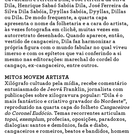
Dila, Henrique Sabaó Sabóia Dila, José Ferreira da
Silva Dila Sabóia, Dyyllas Sabóia, Dyyllas, Dillas
ou Dila. De modo frequente, a quarta capa
apresenta o nome da folhetaria e a cara do artista,
às vezes fotografia em clichê, muitas vezes em
autorretrato desenhado. Quando aparece, então,
vestido de cangaceiro, Dila faz harmonizar a
própria figura com o mundo fabular no qual viveu
imerso e com os epítetos que vai conferindo a si
mesmo nas editorações: marechal do cordel do
cangaço, ex-cangaceiro, entre outros.
MITOS MOVEM ARTISTA
Xilógrafo cultuado pela mídia, recebe comentário
entusiasmado de Jeová Franklin, jornalista com
publicações sobre xilogravura popular: “Dila é o
mais fantástico e criativo gravador do Nordeste”,
reproduzido na quarta capa do folheto
Cangaceiros
do Coronel Eudócio
. Temas recorrentes articulam
topoi
,
exemplum
, profecias, oposições, paradoxos,
dialogias: santos e demônios, fada e diabo,
cangaceiros e romeiros, beatos e bandidos, homem