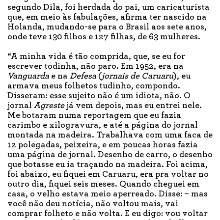
segundo Dila, foi herdada do pai, um caricaturista
que, em meio às fabulações, afirma ter nascido na
Holanda, mudando-se para o Brasil aos sete anos,
onde teve 130 filhos e 127 filhas, de 63 mulheres.
“A minha vida é tão comprida, que, se eu for
escrever todinha, não paro. Em 1952, era na
Vanguarda
e na
Defesa
(
jornais de Caruaru
), eu
armava meus folhetos tudinho, compondo.
Disseram: esse sujeito não é um idiota, não. O
jornal
Agreste
já vem depois, mas eu entrei nele.
Me botaram numa reportagem que eu fazia
carimbo e xilogravura, e até a página do jornal
montada na madeira. Trabalhava com uma faca de
12 polegadas, peixeira, e em poucas horas fazia
uma página de jornal. Desenho de carro, o desenho
que botasse eu ia traçando na madeira. Foi acima,
foi abaixo, eu fiquei em Caruaru, era pra voltar no
outro dia, fiquei seis meses. Quando cheguei em
casa, o velho estava meio aperreado. Disse: – mas
você não deu notícia, não voltou mais, vai
comprar folheto e não volta. E eu digo: vou voltar