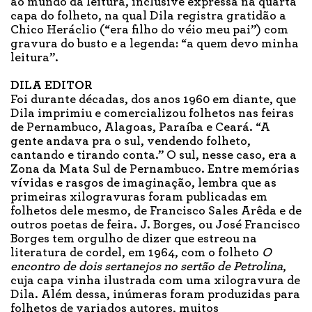
ao mundo da leitura, inclusive expressa na quarta
capa do folheto, na qual Dila registra gratidão a
Chico Heráclio (“era filho do véio meu pai”) com
gravura do busto e a legenda: “a quem devo minha
leitura”.
DILA EDITOR
Foi durante décadas, dos anos 1960 em diante, que
Dila imprimiu e comercializou folhetos nas feiras
de Pernambuco, Alagoas, Paraíba e Ceará. “A
gente andava pra o sul, vendendo folheto,
cantando e tirando conta.” O sul, nesse caso, era a
Zona da Mata Sul de Pernambuco. Entre memórias
vívidas e rasgos de imaginação, lembra que as
primeiras xilogravuras foram publicadas em
folhetos dele mesmo, de Francisco Sales Arêda e de
outros poetas de feira. J. Borges, ou José Francisco
Borges tem orgulho de dizer que estreou na
literatura de cordel, em 1964, com o folheto
O
encontro de dois sertanejos no sertão de Petrolina
,
cuja capa vinha ilustrada com uma xilogravura de
Dila. Além dessa, inúmeras foram produzidas para
folhetos de variados autores, muitos