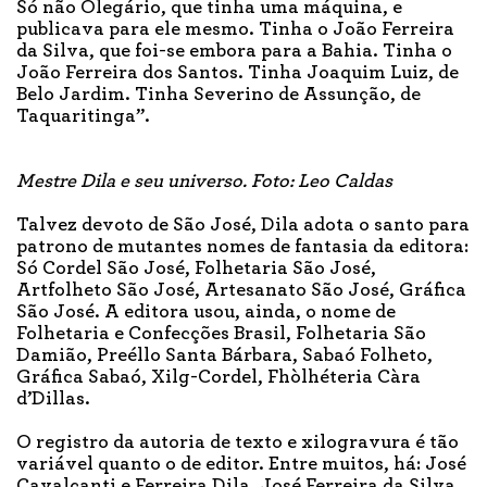
Só não Olegário, que tinha uma máquina, e
publicava para ele mesmo. Tinha o João Ferreira
da Silva, que foi-se embora para a Bahia. Tinha o
João Ferreira dos Santos. Tinha Joaquim Luiz, de
Belo Jardim. Tinha Severino de Assunção, de
Taquaritinga”.
Mestre Dila e seu universo. Foto: Leo Caldas
Talvez devoto de São José, Dila adota o santo para
patrono de mutantes nomes de fantasia da editora:
Só Cordel São José, Folhetaria São José,
Artfolheto São José, Artesanato São José, Gráfica
São José. A editora usou, ainda, o nome de
Folhetaria e Confecções Brasil, Folhetaria São
Damião, Preéllo Santa Bárbara, Sabaó Folheto,
Gráfica Sabaó, Xilg-Cordel, Fhòlhéteria Càra
d’Dillas.
O registro da autoria de texto e xilogravura é tão
variável quanto o de editor. Entre muitos, há: José
Cavalcanti e Ferreira Dila, José Ferreira da Silva