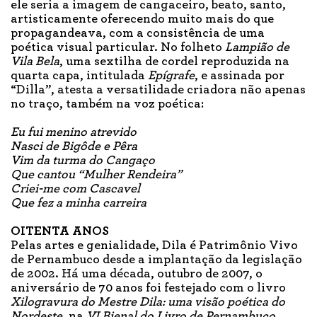
ele seria a imagem de cangaceiro, beato, santo,
artisticamente oferecendo muito mais do que
propagandeava, com a consistência de uma
poética visual particular. No folheto
Lampião de
Vila Bela
, uma sextilha de cordel reproduzida na
quarta capa, intitulada
Epígrafe
, e assinada por
“Dilla”, atesta a versatilidade criadora não apenas
no traço, também na voz poética:
Eu fui menino atrevido
Nasci de Bigôde e Pêra
Vim da turma do Cangaço
Que cantou “Mulher Rendeira”
Criei-me com Cascavel
Que fez a minha carreira
OITENTA ANOS
Pelas artes e genialidade, Dila é Patrimônio Vivo
de Pernambuco desde a implantação da legislação
de 2002. Há uma década, outubro de 2007, o
aniversário de 70 anos foi festejado com o livro
Xilogravura do Mestre Dila: uma visão poética do
Nordeste
, na
VI Bienal do Livro de Pernambuco
,