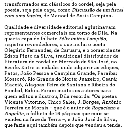
transformados em clássicos do cordel, seja pela
poesia, seja pela capa, como
Discussão de um fiscal
com uma fateira
, de Manoel de Assis Campina.
Qualidade e diversidade editorial aglutinavam
representantes comerciais em torno de Dila. Na
quarta capa do folheto
Félix imitou Lampião
,
registra revendedores, o que inclui o poeta
Olegário Fernandes, de Caruaru, e o comerciante
Édson Pinto da Silva, tradicional distribuidor de
literatura de cordel no Mercado de São José, no
Recife. Entre as cidades onde adquirir as edições,
Patos, João Pessoa e Campina Grande, Paraíba;
Mossoró, Rio Grande do Norte; Juazeiro, Ceará;
Maceió, Alagoas; Feira de Santana e Ribeira do
Pombal, Bahia. Foram muitos os autores para
quem editou e ilustrou, Dila recorda: “Os poetas
Vicente Vitorino, Chico Sales, J. Borges, Antônio
Ferreira de Morais – que é o autor de
Rogaciano e
Angelita
, o folheto de 16 páginas que mais se
vendeu na face da Terra –, e João José da Silva,
que fazia aqui também depois que vendeu a tenda.