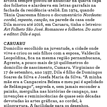
artista sempre gostou de anunciar na quarta capa
dos folhetos e alardeava em letras garrafais na
fachada da residência-ateliê. Em 1974, quando
Tânia Quaresma filmou o documentário
Nordeste:
cordel, repente, canção
, na parede da casa onde
Dila morou até 2016, em Caruaru, tinha o letreiro:
Art Folheto São José. Romances e folhetos. Do autor
e editor: Dila é aqui
.
CARUARU
Domicílio escolhido na juventude, a cidade onde
vive e criou os seis filhos com a esposa, Valdecila
Leopoldina, fica na mesma região pernambucana,
Agreste, a pouco mais de 50 quilômetros do
domicílio de nascimento, Cumaru. Virginiano de
17 de setembro, ano 1937, Dila é filho de Domingos
Soares da Silva e Josefa Maria da Silva. “A minha
mãe era a Cangaceira Beleza e meu pai é apelidado
de Relâmpago”, segreda e, sem jamais esconder a
paixão, mergulha nas histórias de cangaço, nas
invenções e reminiscências de quase seis décadas
devotadas às artes gráficas, ao cordel, à
xilogravura. A facilidade para os desenhos,