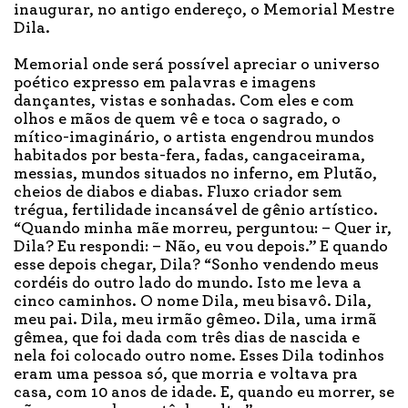
inaugurar, no antigo endereço, o Memorial Mestre
Dila.
Memorial onde será possível apreciar o universo
poético expresso em palavras e imagens
dançantes, vistas e sonhadas. Com eles e com
olhos e mãos de quem vê e toca o sagrado, o
mítico-imaginário, o artista engendrou mundos
habitados por besta-fera, fadas, cangaceirama,
messias, mundos situados no inferno, em Plutão,
cheios de diabos e diabas. Fluxo criador sem
trégua, fertilidade incansável de gênio artístico.
“Quando minha mãe morreu, perguntou: – Quer ir,
Dila? Eu respondi: – Não, eu vou depois.” E quando
esse depois chegar, Dila? “Sonho vendendo meus
cordéis do outro lado do mundo. Isto me leva a
cinco caminhos. O nome Dila, meu bisavô. Dila,
meu pai. Dila, meu irmão gêmeo. Dila, uma irmã
gêmea, que foi dada com três dias de nascida e
nela foi colocado outro nome. Esses Dila todinhos
eram uma pessoa só, que morria e voltava pra
casa, com 10 anos de idade. E, quando eu morrer, se