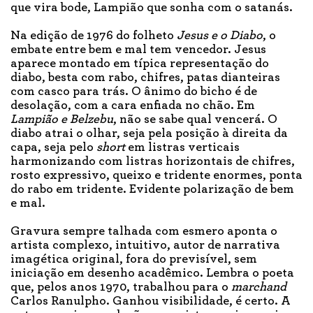
que vira bode, Lampião que sonha com o satanás.
Na edição de 1976 do folheto
Jesus e o Diabo
, o
embate entre bem e mal tem vencedor. Jesus
aparece montado em típica representação do
diabo, besta com rabo, chifres, patas dianteiras
com casco para trás. O ânimo do bicho é de
desolação, com a cara enfiada no chão. Em
Lampião e Belzebu
, não se sabe qual vencerá. O
diabo atrai o olhar, seja pela posição à direita da
capa, seja pelo
short
em listras verticais
harmonizando com listras horizontais de chifres,
rosto expressivo, queixo e tridente enormes, ponta
do rabo em tridente. Evidente polarização de bem
e mal.
Gravura sempre talhada com esmero aponta o
artista complexo, intuitivo, autor de narrativa
imagética original, fora do previsível, sem
iniciação em desenho acadêmico. Lembra o poeta
que, pelos anos 1970, trabalhou para o
marchand
Carlos Ranulpho. Ganhou visibilidade, é certo. A