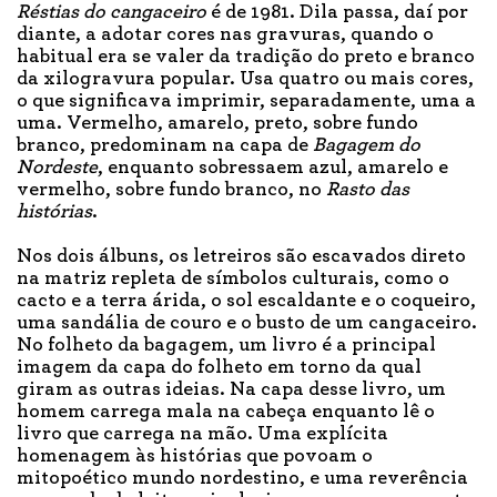
Réstias do cangaceiro
é de 1981. Dila passa, daí por
diante, a adotar cores nas gravuras, quando o
habitual era se valer da tradição do preto e branco
da xilogravura popular. Usa quatro ou mais cores,
o que significava imprimir, separadamente, uma a
uma. Vermelho, amarelo, preto, sobre fundo
branco, predominam na capa de
Bagagem do
Nordeste
, enquanto sobressaem azul, amarelo e
vermelho, sobre fundo branco, no
Rasto das
histórias
.
Nos dois álbuns, os letreiros são escavados direto
na matriz repleta de símbolos culturais, como o
cacto e a terra árida, o sol escaldante e o coqueiro,
uma sandália de couro e o busto de um cangaceiro.
No folheto da bagagem, um livro é a principal
imagem da capa do folheto em torno da qual
giram as outras ideias. Na capa desse livro, um
homem carrega mala na cabeça enquanto lê o
livro que carrega na mão. Uma explícita
homenagem às histórias que povoam o
mitopoético mundo nordestino, e uma reverência