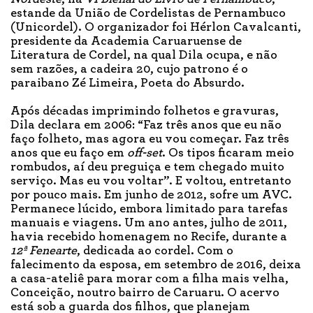
estande da União de Cordelistas de Pernambuco
(Unicordel). O organizador foi Hérlon Cavalcanti,
presidente da Academia Caruaruense de
Literatura de Cordel, na qual Dila ocupa, e não
sem razões, a cadeira 20, cujo patrono é o
paraibano Zé Limeira, Poeta do Absurdo.
Após décadas imprimindo folhetos e gravuras,
Dila declara em 2006: “Faz três anos que eu não
faço folheto, mas agora eu vou começar. Faz três
anos que eu faço em
off-set
. Os tipos ficaram meio
rombudos, aí deu preguiça e tem chegado muito
serviço. Mas eu vou voltar”. E voltou, entretanto
por pouco mais. Em junho de 2012, sofre um AVC.
Permanece lúcido, embora limitado para tarefas
manuais e viagens. Um ano antes, julho de 2011,
havia recebido homenagem no Recife, durante a
12ª Fenearte
, dedicada ao cordel. Com o
falecimento da esposa, em setembro de 2016, deixa
a casa-ateliê para morar com a filha mais velha,
Conceição, noutro bairro de Caruaru. O acervo
está sob a guarda dos filhos, que planejam