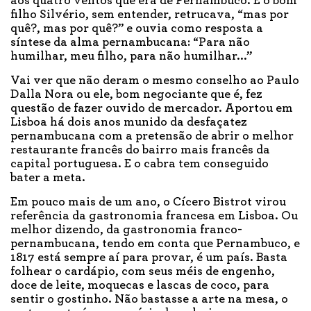
aos quatro ventos que era de Pernambuco. E o bom
filho Silvério, sem entender, retrucava, “mas por
quê?, mas por quê?” e ouvia como resposta a
síntese da alma pernambucana: “Para não
humilhar, meu filho, para não humilhar...”
Vai ver que não deram o mesmo conselho ao Paulo
Dalla Nora ou ele, bom negociante que é, fez
questão de fazer ouvido de mercador. Aportou em
Lisboa há dois anos munido da desfaçatez
pernambucana com a pretensão de abrir o melhor
restaurante francês do bairro mais francês da
capital portuguesa. E o cabra tem conseguido
bater a meta.
Em pouco mais de um ano, o Cícero Bistrot virou
referência da gastronomia francesa em Lisboa. Ou
melhor dizendo, da gastronomia franco-
pernambucana, tendo em conta que Pernambuco, e
1817 está sempre aí para provar, é um país. Basta
folhear o cardápio, com seus méis de engenho,
doce de leite, moquecas e lascas de coco, para
sentir o gostinho. Não bastasse a arte na mesa, o