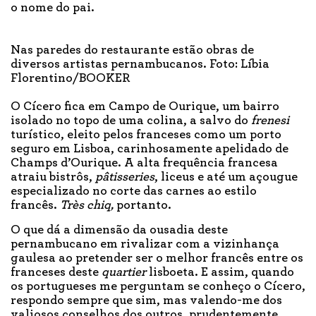
o nome do pai.
Nas paredes do restaurante estão obras de
diversos artistas pernambucanos. Foto: Líbia
Florentino/BOOKER
O Cícero fica em Campo de Ourique, um bairro
isolado no topo de uma colina, a salvo do
frenesi
turístico, eleito pelos franceses como um porto
seguro em Lisboa, carinhosamente apelidado de
Champs d’Ourique. A alta frequência francesa
atraiu bistrôs,
pâtisseries
, liceus e até um açougue
especializado no corte das carnes ao estilo
francês.
Très chiq,
portanto.
O que dá a dimensão da ousadia deste
pernambucano em rivalizar com a vizinhança
gaulesa ao pretender ser o melhor francês entre os
franceses deste
quartier
lisboeta. E assim, quando
os portugueses me perguntam se conheço o Cícero,
respondo sempre que sim, mas valendo-me dos
valiosos conselhos dos outros, prudentemente