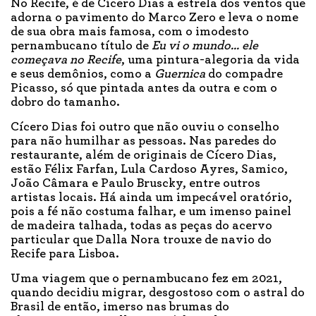
No Recife, é de Cícero Dias a estrela dos ventos que
adorna o pavimento do Marco Zero e leva o nome
de sua obra mais famosa, com o imodesto
pernambucano título de
Eu vi o mundo... ele
começava no Recife
, uma pintura-alegoria da vida
e seus demônios, como a
Guernica
do compadre
Picasso, só que pintada antes da outra e com o
dobro do tamanho.
Cícero Dias foi outro que não ouviu o conselho
para não humilhar as pessoas. Nas paredes do
restaurante, além de originais de Cícero Dias,
estão Félix Farfan, Lula Cardoso Ayres, Samico,
João Câmara e Paulo Bruscky, entre outros
artistas locais. Há ainda um impecável oratório,
pois a fé não costuma falhar, e um imenso painel
de madeira talhada, todas as peças do acervo
particular que Dalla Nora trouxe de navio do
Recife para Lisboa.
Uma viagem que o pernambucano fez em 2021,
quando decidiu migrar, desgostoso com o astral do
Brasil de então, imerso nas brumas do