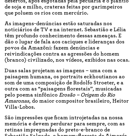
desertos, após esgotadas pela pecuária e o plantio
de soja e milho, crateras feitas por garimpeiros
que poluem os rios com mercúrio.
As imagens-denúncias estão saturadas nos
noticiários de TV e na internet. Sebastião e Lélia
têm profundo conhecimento dessas ameaças. E
dão o lugar de fala aos caciques e lideranças dos
povos da Amazôni: fazem denúncias e
reivindicações contra as agressões do homem
(branco) civilizado, nos vídeos, exibidos nas ocas.
Duas salas projetam as imagens – uma com a
paisagem humana, os portraits eckhoutianos ao
som de uma composição de Rodolfo Stroeter, e a
outra com as “paisagens florestais”, musicadas
pelo poema sinfônico
Erosão – Origem do Rio
Amaronas
, do maior compositor brasileiro, Heitor
Villa-Lobos.
São impressões que ficam introjetadas na nossa
memória e devem perdurar para sempre, com as
retinas impregnadas do preto-e-branco de
Sebastião Salgado, o homem-floresta de Aimorés,