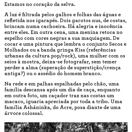
Estamos no coração da selva.
A luz é filtrada pelos galhos e folhas das águas e
refletida nos igarapés. Dois garotos nus, de costas,
brincam numa cachoeira. Há alegria e inocência
entre eles. Em outra cena, uma menina retoca no
espelho com cores negras a sua maquiagem. De
cocar e uma pintura que lembra o conjunto Secos e
Molhados ou a banda gringa Kiss (referências
urbanas da cultura pop/rock), uma mulher com os
seios à mostra, deixa-se fotografar, sem temer
perder a alma (superação de superstição/crença
antiga?) ou o assédio do homem branco.
Na rede e em palhas espalhadas pelo chão, uma
família descansa após um dia de caça, enquanto
em outra foto, um caçador traz nas costas um
macaco, iguaria apreciada por toda a tribo. Uma
família Asháninka, do Acre, posa diante de uma
árvore colossal.