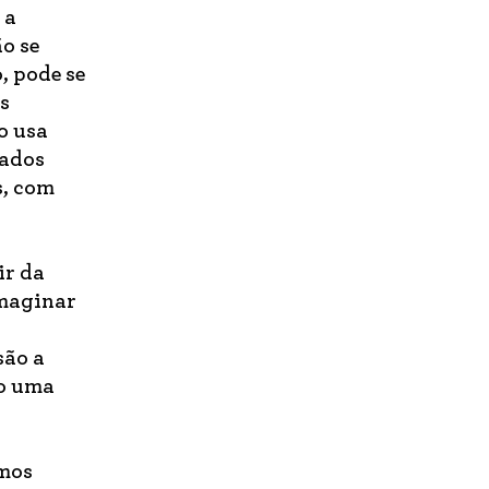
 a
o se
, pode se
s
o usa
bados
s, com
ir da
imaginar
são a
to uma
amos