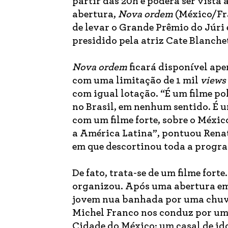
partir das 20h e poderá ser vista 
abertura,
Nova ordem
(México/Fra
de levar o Grande Prêmio do Júri 
presidido pela atriz Cate Blanchet
Nova ordem
ficará disponível apen
com uma limitação de 1 mil
views
com igual lotação. “É um filme po
no Brasil, em nenhum sentido. É um
com um filme forte, sobre o México
a América Latina”, pontuou Renat
em que descortinou toda a progra
De fato, trata-se de um filme fort
organizou. Após uma abertura em
jovem nua banhada por uma chuva
Michel Franco nos conduz por um c
Cidade do México: um casal de ido