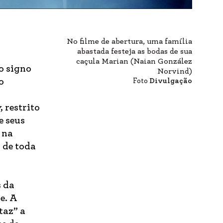
No filme de abertura, uma família
abastada festeja as bodas de sua
caçula Marian (Naian González
o signo
Norvind)
o
Foto
Divulgação
y
, restrito
e seus
 na
 de toda
s da
e. A
taz” a