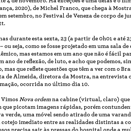
até 4 de novembro. Há exceções e uma delas é o fil
nça, 2020), de Michel Franco, que chega à Mostr
em setembro, no Festival de Veneza de corpo de j
t.
as durante esta sexta, 23 (a partir de 0h01 e até 2
– ou seja, como se fosse projetado em uma sala de
lêmico, mas estamos em um ano que não é fácil par
 ano de reflexão, de luto, e acho que podemos, si
, mas que reflete questões que têm a ver com o Bra
a de Almeida, diretora da Mostra, na entrevista 
mação, ocorrida no último dia 10.
e. Vimos
Nova ordem
na cabine (virtual, claro) que
 que picotam imagens rápidas, porém contunden
 verde, uma móvel sendo atirado de uma varand
otejo imediato entre as realidades distintas a co
sos precisa sair às pressas do hospital onde a mu