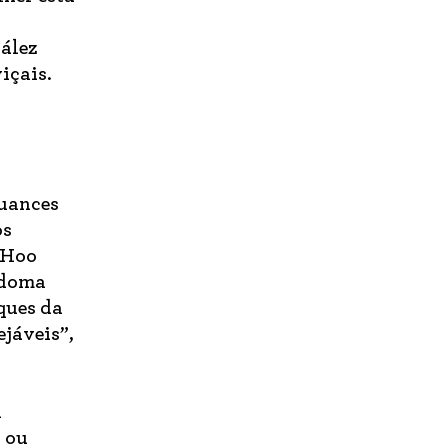
ález
içais.
nuances
os
 Hoo
edoma
ques da
ejáveis”,
a
, ou