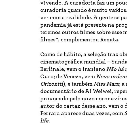
vivendo. A curadoria faz um pouc
curadoria quando é muito vaidosa
ver com a realidade. A gente se 
pandemia já está presente na pro
teremos outros filmes sobre esse 
filmes”, complementou Renata.
Como de hábito, a seleção traz ob
cinematográfica mundial – Sundan
Berlinale, vem o iraniano
Não há 
Ouro; de Veneza, vem
Nova ordem
Orizontti
), e também
Miss Marx
, a
documentário de Ai Weiwei, reper
provocado pelo novo coronavírus;
autor do cartaz desse ano, vem o
Ferrara aparece duas vezes, com
S
life
.