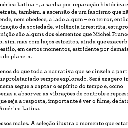
rica Latina –, a sanha por reparação histórica e
retrata, também, a ascensão de um fascismo que nã
tende, nem obedece, a lado algum – e o terror, então
ização da sociedade, violência irrestrita, estupro
punição são alguns dos elementos que Michel Franc
, sim, mas com laços estreitos, ainda que exacer
u estilo, em certos momentos, estridente por demai
s do planeta.
enos do que toda a narrativa que se cinzela a part
us
proletariado sempre explorado. Será exagero 
ema segue a captar o espírito do tempo e, como
enas a absorver as vibrações de controle e repres
 seja a resposta, importante é ver o filme, de fa
 América Latina.
ossos males. A seleção ilustra o momento que est