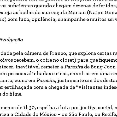
tos suficientes quando chegam dezenas de feridos,
steja as bodas da sua caçula Marian (Naian Gonz
k) com luxo, opulência, champanhe e muitos serv
Divulgação
dade pela câmera de Franco, que explora certas 
noivos recebem, o cofre no closet) para que fiquem
ntecer. Inevitável remeter a
Parasita
de Bong Joon
om pessoas alinhadas e ricas, envoltas em uma r
ntanto, como em
Parasita
, justamente um dos desta
r estilhaçada com a chegada de “visitantes indes
 do filme.
enos de 1h30, espelha a luta por justiça social, 
iza a Cidade do México – ou São Paulo, ou Recife