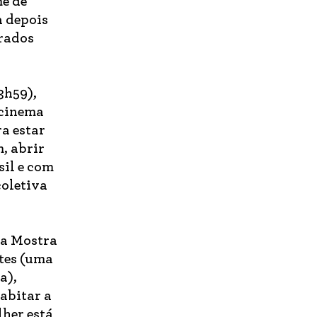
me de
a depois
urados
3h59),
 cinema
a estar
m, abrir
sil e com
coletiva
 a Mostra
tes (uma
a),
abitar a
lher está