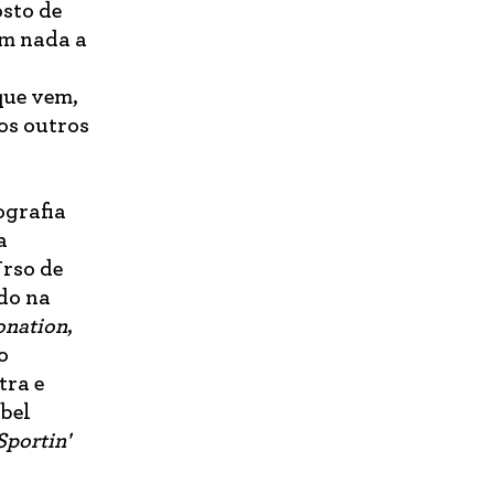
sto de
em nada a
A
que vem,
os outros
ografia
a
rso de
do na
onation
,
o
tra e
Abel
Sportin'