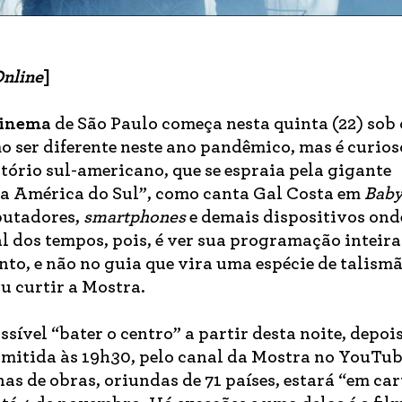
Online
]
Cinema
de São Paulo começa nesta quinta (22) sob 
o ser diferente neste ano pandêmico, mas é curios
itório sul-americano, que se espraia pela gigante
da América do Sul”, como canta Gal Costa em
Bab
mputadores,
smartphones
e demais dispositivos ond
al dos tempos, pois, é ver sua programação inteira
nto, e não no guia que vira uma espécie de talismã
ou curtir a Mostra.
ível “bater o centro” a partir desta noite, depoi
nsmitida às 19h30, pelo canal da Mostra no YouTub
as de obras, oriundas de 71 países, estará “em car