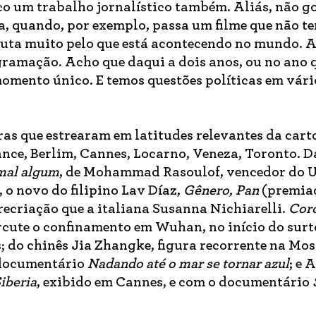
o um trabalho jornalístico também. Aliás, não go
, quando, por exemplo, passa um filme que não t
pauta muito pelo que está acontecendo no mundo. 
gramação. Acho que daqui a dois anos, ou no ano 
momento único. E temos questões políticas em vári
ras que estrearam em latitudes relevantes da cart
ce, Berlim, Cannes, Locarno, Veneza, Toronto. D
mal algum
, de Mohammad Rasoulof, vencedor do U
, o novo do filipino Lav Díaz,
Gênero, Pan
(premia
 recriação que a italiana Susanna Nichiarelli.
Cor
cute o confinamento em Wuhan, no início do surt
 do chinês Jia Zhangke, figura recorrente na Mos
 documentário
Nadando até o mar se tornar azul
; e 
iberia
, exibido em Cannes, e com o documentário