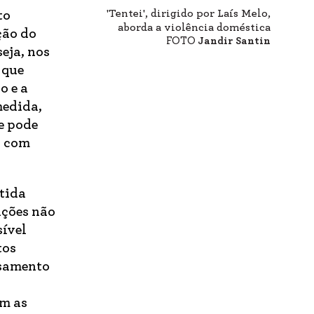
'Tentei', dirigido por Laís Melo,
to
aborda a violência doméstica
ção do
FOTO
Jandir Santin
eja, nos
 que
o e a
medida,
e pode
s com
utida
ações não
sível
tos
nsamento
om as