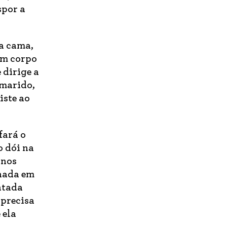
spor a
da cama,
um corpo
 dirige a
 marido,
iste ao
fará o
o dói na
 nos
 nada em
ntada
 precisa
 ela