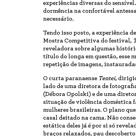
experiências diversas do sensível
dormência na confortável antessa
necessário.
Tendo isso posto, a experiência d
Mostra Competitiva do festival,
T
reveladora sobre algumas históri
título do longa em questão, esse 
repetição de imagens, instauradas
O curta paranaense
Tentei
, dirig
lado de uma diretora de fotografi
(Débora Opolski) e de uma diretor
situação de violência doméstica f
mulheres brasileiras. O plano qu
casal deitado na cama. Não cons
estática deles já é por si só reve
braços relaxados, pau descoberto 