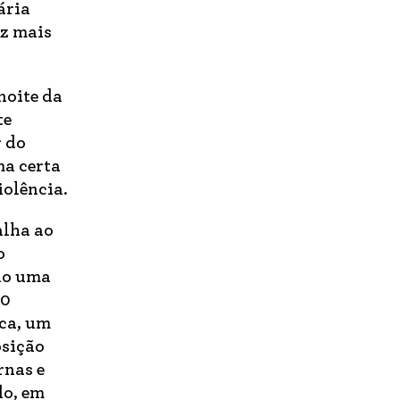
ária
ez mais
noite da
te
r do
ma certa
iolência.
alha ao
o
ano uma
10
aca, um
osição
rnas e
do, em