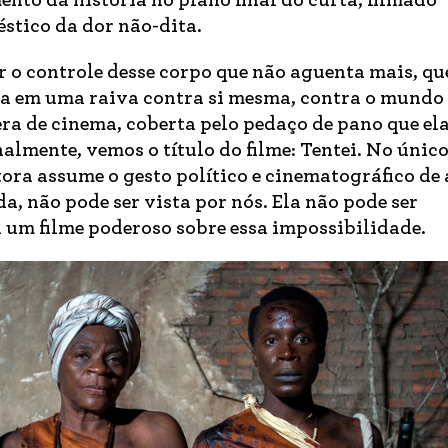
nto da história no plano final do curta, filmado
stico da dor não-dita.
 o controle desse corpo que não aguenta mais, qu
ra em uma raiva contra si mesma, contra o mundo 
ra de cinema, coberta pelo pedaço de pano que el
inalmente, vemos o título do filme: Tentei. No únic
tora assume o gesto político e cinematográfico de
a, não pode ser vista por nós. Ela não pode ser
li um filme poderoso sobre essa impossibilidade.