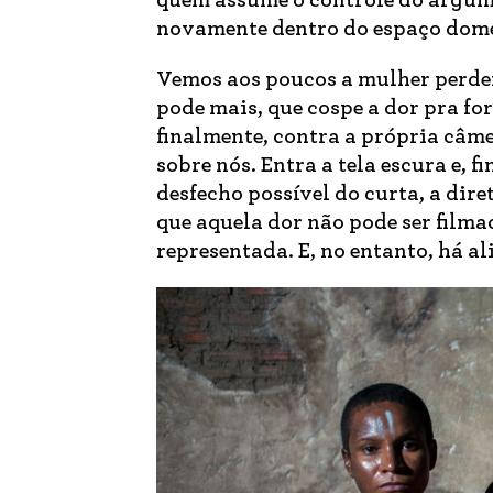
quem assume o controle do argume
novamente dentro do espaço domé
Vemos aos poucos a mulher perder
pode mais, que cospe a dor pra fo
finalmente, contra a própria câme
sobre nós. Entra a tela escura e, f
desfecho possível do curta, a dire
que aquela dor não pode ser filmad
representada. E, no entanto, há a