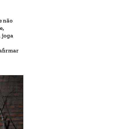
e não
e,
a joga
o
 afirmar