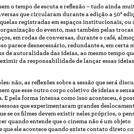
 sem o tempo de escuta e reflexão – tudo ainda mui
onversas que circularam durante a edição a 50ª edi
quelas registradas em espaços institucionais, ou s
 organização do evento, mas também pelas trocas
os, em rodas de conversas, durante o café, almoç
isso parece desnecessário, redundante e, em certa 
us de autoralidade das ideias, ao mesmo tempo qu
 eximir da responsabilidade de lançar essas ideia
les: não, as reflexões sobre a sessão que será disc
em que esse outro corpo coletivo de ideias e sens
. E pela forma intensa como isso aconteceu, é pos
 pessoas que experimentaram grandes deslocamen
e se os filmes devem existir neles próprios, o pe
scer quando entende que o cinema não é um objeto
e que ele acontece quando existe contato direto c