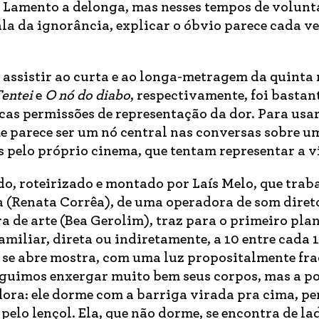
. Lamento a delonga, mas nesses tempos de volunt
la da ignorância, explicar o óbvio parece cada v
e assistir ao curta e ao longa-metragem da quinta 
entei
e
O nó do diabo
, respectivamente, foi bastan
cas permissões de representação da dor. Para usa
me parece ser um nó central nas conversas sobre u
 pelo próprio cinema, que tentam representar a v
ido, roteirizado e montado por Laís Melo, que trab
a (Renata Corrêa), de uma operadora de som diret
a de arte (Bea Gerolim), traz para o primeiro pl
amiliar, direta ou indiretamente, a 10 entre cada 
e se abre mostra, com uma luz propositalmente fr
eguimos enxergar muito bem seus corpos, mas a p
ladora: ele dorme com a barriga virada pra cima, pe
pelo lençol. Ela, que não dorme, se encontra de la