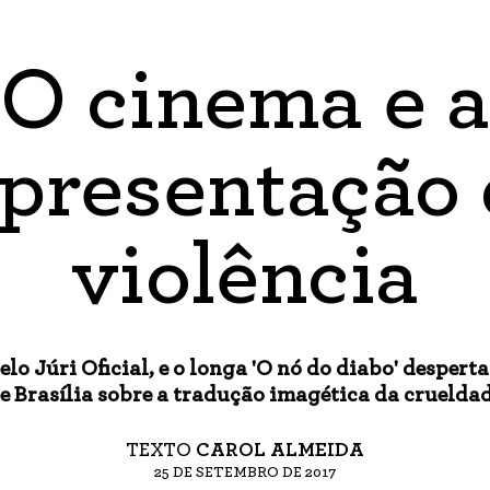
O cinema e a
epresentação 
violência
elo Júri Oficial, e o longa 'O nó do diabo' desper
e Brasília sobre a tradução imagética da cruelda
TEXTO
CAROL ALMEIDA
25 DE SETEMBRO DE 2017