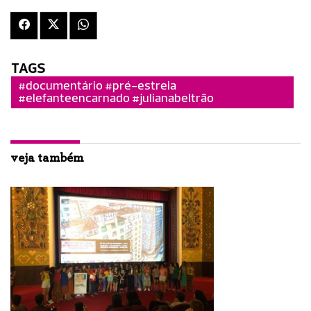
TAGS
#documentário #pré-estreia
#elefanteencarnado #julianabeltrão
veja também