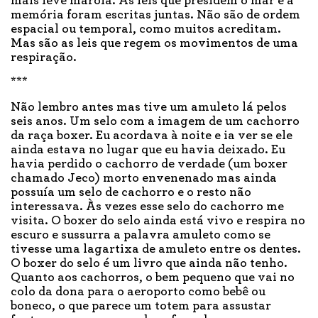
mais leve marola. As leis que presidem o mar e a
memória foram escritas juntas. Não são de ordem
espacial ou temporal, como muitos acreditam.
Mas são as leis que regem os movimentos de uma
respiração.
***
Não lembro antes mas tive um amuleto lá pelos
seis anos. Um selo com a imagem de um cachorro
da raça boxer. Eu acordava à noite e ia ver se ele
ainda estava no lugar que eu havia deixado. Eu
havia perdido o cachorro de verdade (um boxer
chamado Jeco) morto envenenado mas ainda
possuía um selo de cachorro e o resto não
interessava. Às vezes esse selo do cachorro me
visita. O boxer do selo ainda está vivo e respira no
escuro e sussurra a palavra amuleto como se
tivesse uma lagartixa de amuleto entre os dentes.
O boxer do selo é um livro que ainda não tenho.
Quanto aos cachorros, o bem pequeno que vai no
colo da dona para o aeroporto como bebê ou
boneco, o que parece um totem para assustar