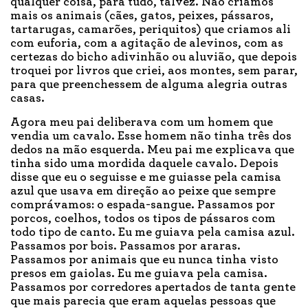
qualquer coisa, para tudo, talvez. Não criamos
mais os animais (cães, gatos, peixes, pássaros,
tartarugas, camarões, periquitos) que criamos ali
com euforia, com a agitação de alevinos, com as
certezas do bicho adivinhão ou aluvião, que depois
troquei por livros que criei, aos montes, sem parar,
para que preenchessem de alguma alegria outras
casas.
Agora meu pai deliberava com um homem que
vendia um cavalo. Esse homem não tinha três dos
dedos na mão esquerda. Meu pai me explicava que
tinha sido uma mordida daquele cavalo. Depois
disse que eu o seguisse e me guiasse pela camisa
azul que usava em direção ao peixe que sempre
comprávamos: o espada-sangue. Passamos por
porcos, coelhos, todos os tipos de pássaros com
todo tipo de canto. Eu me guiava pela camisa azul.
Passamos por bois. Passamos por araras.
Passamos por animais que eu nunca tinha visto
presos em gaiolas. Eu me guiava pela camisa.
Passamos por corredores apertados de tanta gente
que mais parecia que eram aquelas pessoas que