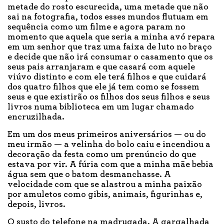
metade do rosto escurecida, uma metade que não
sai na fotografia, todos esses mundos flutuam em
sequência como um filme e agora param no
momento que aquela que seria a minha avó repara
em um senhor que traz uma faixa de luto no braço
e decide que não irá consumar o casamento que os
seus pais arranjaram e que casará com aquele
viúvo distinto e com ele terá filhos e que cuidará
dos quatro filhos que ele já tem como se fossem
seus e que existirão os filhos dos seus filhos e seus
livros numa biblioteca em um lugar chamado
encruzilhada.
Em um dos meus primeiros aniversários — ou do
meu irmão — a velinha do bolo caiu e incendiou a
decoração da festa como um prenúncio do que
estava por vir. A fúria com que a minha mãe bebia
água sem que o batom desmanchasse. A
velocidade com que se alastrou a minha paixão
por amuletos como gibis, animais, figurinhas e,
depois, livros.
O susto do telefone na madrugada. A gargalhada