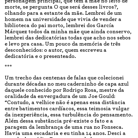
personagem principal, que tem a mãe no leito de
morte, se pergunta O que será desses livros?,
olhando para a estante da mãe. Lembrei de um
homem na universidade que vivia de vender a
biblioteca do pai morto, lembrei dos García
Márquez todos da minha mãe que ainda conservo,
lembrei das dedicatórias todas que acho nos sebos
e levo pra casa. Um pouco da memória de três
desconhecidos: o autor, quem escreveu a
dedicatória e o presenteado.
***
Um trecho das centenas de falas que colecionei
durante décadas no meu caderninho de capa azul
daquele conhecido por Rodrigo Rosa, mestre da
oralidade da envergadura de um Joe Gould:
“Contudo, a velhice não é apenas essa distância
entre batimentos cardíacos, essa teimosia vulgar
da inexperiência, essa turbulência do pensamento.
Além dessa substância pré-existe o fato e a
paragem da lembrança de uma rua no Fonseca.
Havia uma escadaria e eu tinha 14 anos. Desci a