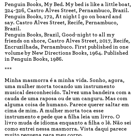
Penguin Books, My Bed. My bed is like a little boat,
324-326, Castro Alves Street, Pernambuco, Brazil.
Penguin Books, 172, At night I go on board and
say. Castro Alves Street, Recife, Pernambuco,
Brazil.
Penguin Books, Brazil, Good-night to all my
friends on shore, Castro Alves Street, 2017, Recife,
Encruzilhada, Pernambuco. First published in one
volume by New Directions Books, 1964. Published
in Penguin Books, 1986.
***
Minha masmorra é a minha vida. Sonho, agora,
uma mulher morta tocando um instrumento
musical desconhecido. Talvez uma bandeira com a
cauda de uma raposa ou de um canguru. Mas com
alguma coisa de humano. Parece querer saltar em
cima de mim. A mulher morta toca esse
instrumento e pede que a filha leia um livro. O
livro muda de idioma enquanto a filha o lê. Não sei
como entrei nessa masmorra. Vista daqui parece
muito pequena para meu corpo.