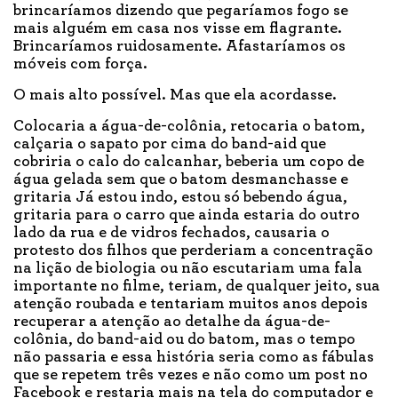
brincaríamos dizendo que pegaríamos fogo se
mais alguém em casa nos visse em flagrante.
Brincaríamos ruidosamente. Afastaríamos os
móveis com força.
O mais alto possível. Mas que ela acordasse.
Colocaria a água-de-colônia, retocaria o batom,
calçaria o sapato por cima do band-aid que
cobriria o calo do calcanhar, beberia um copo de
água gelada sem que o batom desmanchasse e
gritaria Já estou indo, estou só bebendo água,
gritaria para o carro que ainda estaria do outro
lado da rua e de vidros fechados, causaria o
protesto dos filhos que perderiam a concentração
na lição de biologia ou não escutariam uma fala
importante no filme, teriam, de qualquer jeito, sua
atenção roubada e tentariam muitos anos depois
recuperar a atenção ao detalhe da água-de-
colônia, do band-aid ou do batom, mas o tempo
não passaria e essa história seria como as fábulas
que se repetem três vezes e não como um post no
Facebook e restaria mais na tela do computador e