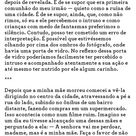
depois de revelada. É de se supor que era primeira
comunhão do meu irmão — quieto como a ruína de
uma cidade. É de se supor, ainda, que, como não
rimos, só eu e ele percebemos o intruso e como
crianças com medo de fantasmas preferimos o
silêncio. Contudo, posso ter cometido um erro de
interpretação. É possível que estivéssemos
olhando por cima dos ombros do fotógrafo, onde
havia uma porta de vidro. No reflexo dessa porta
de vidro poderíamos facilmente ter percebido o
intruso e acompanhado atentamente a sua ação e
até mesmo ter nutrido por ele algum carinho.
***
Depois que a minha mãe morreu comecei a vê-la
dirigindo no centro da cidade, atravessando a pé a
rua do lado, subindo no ônibus de um bairro
distante, fazendo compras em um supermercado.
Isso acontecia como num filme ruim. Imagino se
um dia eu tivesse alcançado uma dessas mães e
perguntado a ela: — A senhora vai me perdoar,
madame, mas é a minha mãe. Faça o favor de não