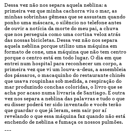
Dessa vez não nos separa aquela neblina: a
primeira vez que minha cachorra viu o mar, as
minhas sobrinhas gêmeas que se assustam quando
ponho uma máscara, o silêncio no telefone antes
de ouvir a notícia da morte do meu pai, a chuva
que nos perseguia como uma cortina veloz atrás
das nossas bicicletas. Dessa vez não nos separa
aquela neblina porque utilizo uma máquina em
formato de cone, uma máquina que não tem centro
porque o centro está em todo lugar. O dia em que
entrei num hospital para reconhecer um corpo, a
primeira vez que vi um louva-a-deus, a assembleia
dos pássaros, o macaquinho do restaurante chinês
que usava roupinhas sob medida, a respiração do
mar produzindo conchas coloridas, o livro que se
acha por acaso numa livraria de Santiago. E outra
vez nos separa a neblina das palavras e tudo o que
eu disser poderá ter sido inventado e vocês terão
que guardar o que já leram, sem sair por aí
revelando o que essa máquina faz quando não está
enchendo de neblina e fumaça os nossos pulmões.