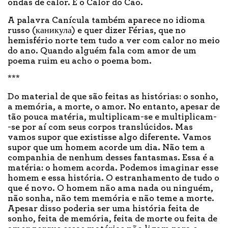
ondas de calor. É o Calor do Cão.
A palavra Canícula também aparece no idioma
russo (каникула) e quer dizer Férias, que no
hemisfério norte tem tudo a ver com calor no meio
do ano. Quando alguém fala com amor de um
poema ruim eu acho o poema bom.
***
Do material de que são feitas as histórias: o sonho,
a memória, a morte, o amor. No entanto, apesar de
tão pouca matéria, multiplicam-se e multiplicam-
-se por aí com seus corpos translúcidos. Mas
vamos supor que existisse algo diferente. Vamos
supor que um homem acorde um dia. Não tem a
companhia de nenhum desses fantasmas. Essa é a
matéria: o homem acorda. Podemos imaginar esse
homem e essa história. O estranhamento de tudo o
que é novo. O homem não ama nada ou ninguém,
não sonha, não tem memória e não teme a morte.
Apesar disso poderia ser uma história feita de
sonho, feita de memória, feita de morte ou feita de