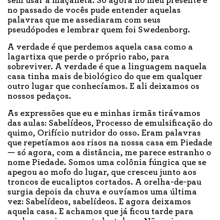
sem usar a maçaneta. Só agora no meu presente e
no passado de vocês pude entender aquelas
palavras que me assediaram com seus
pseudópodes e lembrar quem foi Swedenborg.
A verdade é que perdemos aquela casa como a
lagartixa que perde o próprio rabo, para
sobreviver. A verdade é que a linguagem naquela
casa tinha mais de biológico do que em qualquer
outro lugar que conhecíamos. E ali deixamos os
nossos pedaços.
As expressões que eu e minhas irmãs tirávamos
das aulas: Sabelídeos, Processo de emulsificação do
quimo, Orifício nutridor do osso. Eram palavras
que repetíamos aos risos na nossa casa em Piedade
— só agora, com a distância, me parece estranho o
nome Piedade. Somos uma colônia fúngica que se
apegou ao mofo do lugar, que cresceu junto aos
troncos de eucaliptos cortados. A orelha-de-pau
surgia depois da chuva e ouvíamos uma última
vez: Sabelídeos, sabelídeos. E agora deixamos
aquela casa. E achamos que já ficou tarde para