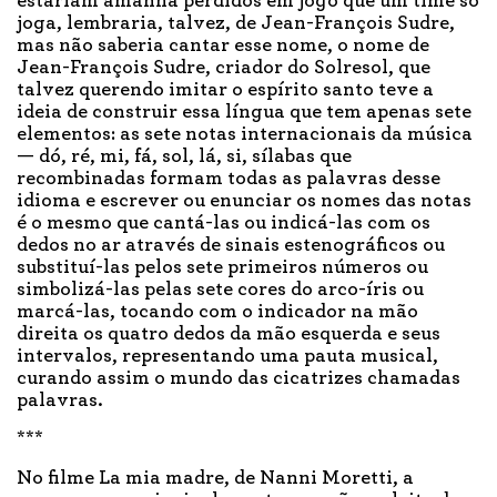
estariam amanhã perdidos em jogo que um time só
joga, lembraria, talvez, de Jean-François Sudre,
mas não saberia cantar esse nome, o nome de
Jean-François Sudre, criador do Solresol, que
talvez querendo imitar o espírito santo teve a
ideia de construir essa língua que tem apenas sete
elementos: as sete notas internacionais da música
— dó, ré, mi, fá, sol, lá, si, sílabas que
recombinadas formam todas as palavras desse
idioma e escrever ou enunciar os nomes das notas
é o mesmo que cantá-las ou indicá-las com os
dedos no ar através de sinais estenográficos ou
substituí-las pelos sete primeiros números ou
simbolizá-las pelas sete cores do arco-íris ou
marcá-las, tocando com o indicador na mão
direita os quatro dedos da mão esquerda e seus
intervalos, representando uma pauta musical,
curando assim o mundo das cicatrizes chamadas
palavras.
***
No filme La mia madre, de Nanni Moretti, a