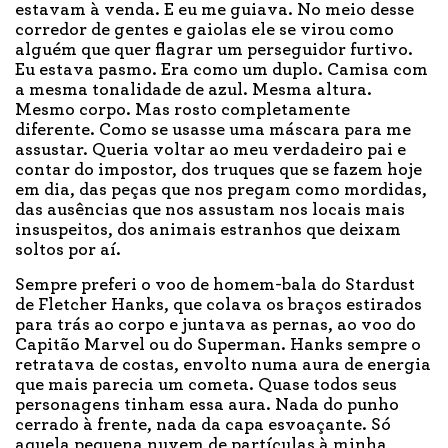
estavam à venda. E eu me guiava. No meio desse
corredor de gentes e gaiolas ele se virou como
alguém que quer flagrar um perseguidor furtivo.
Eu estava pasmo. Era como um duplo. Camisa com
a mesma tonalidade de azul. Mesma altura.
Mesmo corpo. Mas rosto completamente
diferente. Como se usasse uma máscara para me
assustar. Queria voltar ao meu verdadeiro pai e
contar do impostor, dos truques que se fazem hoje
em dia, das peças que nos pregam como mordidas,
das ausências que nos assustam nos locais mais
insuspeitos, dos animais estranhos que deixam
soltos por aí.
Sempre preferi o voo de homem-bala do Stardust
de Fletcher Hanks, que colava os braços estirados
para trás ao corpo e juntava as pernas, ao voo do
Capitão Marvel ou do Superman. Hanks sempre o
retratava de costas, envolto numa aura de energia
que mais parecia um cometa. Quase todos seus
personagens tinham essa aura. Nada do punho
cerrado à frente, nada da capa esvoaçante. Só
aquela pequena nuvem de partículas à minha