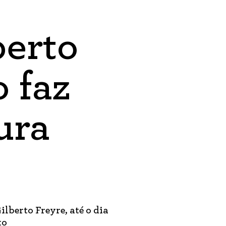
berto
o faz
ura
ilberto Freyre, até o dia
to