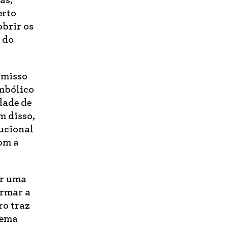
as,
erto
obrir os
 do
omisso
mbólico
dade de
m disso,
tucional
om a
ar uma
irmar a
ro traz
tema