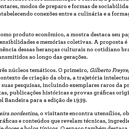
entares, modos de preparo e formas de sociabilid
stabelecendo conexões entre a culinária e a forma
 como produto econômico, a mostra destaca seu p
ensibilidades e memórias coletivas. A proposta é
nência dessas heranças culturais no cotidiano bra
ansmitidos ao longo das gerações.
rês núcleos temáticos. O primeiro,
Gilberto Freyre,
contexto de criação da obra, a trajetória intelectu
 suas pesquisas, incluindo exemplares raros da p
tas, publicações históricas e provas gráficas orig
l Bandeira para a edição de 1939.
eira nordestina
, o visitante encontra utensílios, o
áficas e conteúdos que revelam técnicas, ingredie
e doces e bolos típicos. O espaço também destaca