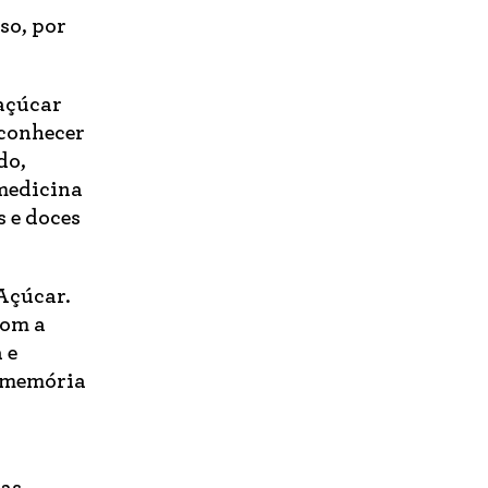
so, por
 açúcar
econhecer
do,
 medicina
s e doces
 Açúcar.
com a
 e
, memória