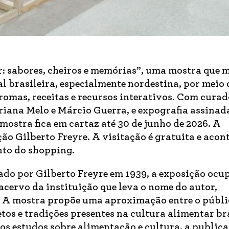
: sabores, cheiros e memórias”, uma mostra que 
l brasileira, especialmente nordestina, por meio 
romas, receitas e recursos interativos. Com curad
iana Melo e Márcio Guerra, e expografia assinad
ostra fica em cartaz até 30 de junho de 2026. A
ão Gilberto Freyre. A visitação é gratuita e acon
nto do shopping.
do por Gilberto Freyre em 1939, a exposição ocu
acervo da instituição que leva o nome do autor,
. A mostra propõe uma aproximação entre o públi
os e tradições presentes na cultura alimentar bra
s estudos sobre alimentação e cultura, a public