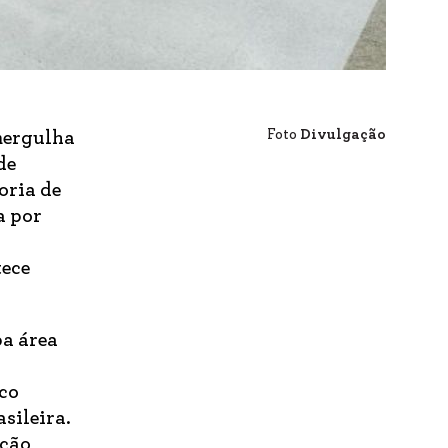
Foto
Divulgação
mergulha
de
oria de
a por
tece
pa área
co
sileira.
ação