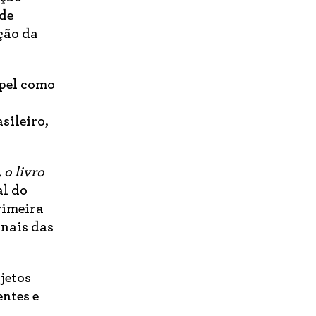
ade
ção da
apel como
sileiro,
 o livro
al do
rimeira
inais das
bjetos
ntes e