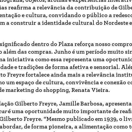
ografia, objetos, aromas e experiências interativ
as reafirma a relevância da contribuição de Gilb
entação e cultura, convidando o público a redesc
m a construir a identidade cultural do Nordeste e
significado dentro do Plaza reforça nosso compr
o além das compras. Junho é um período muito si
a iniciativa como essa representa uma oportuni
dade e tradições de forma afetiva e sensorial. Alé
o Freyre fortalece ainda mais a relevância insti
omo um espaço de cultura, convivência e conexão c
de marketing do shopping, Renata Vieira.
dação Gilberto Freyre, Jamille Barbosa, apresent
car
é uma oportunidade muito importante de reaf
 Gilberto Freyre. “Mesmo publicado em 1939, o liv
 abordar, de forma pioneira, a alimentação como 