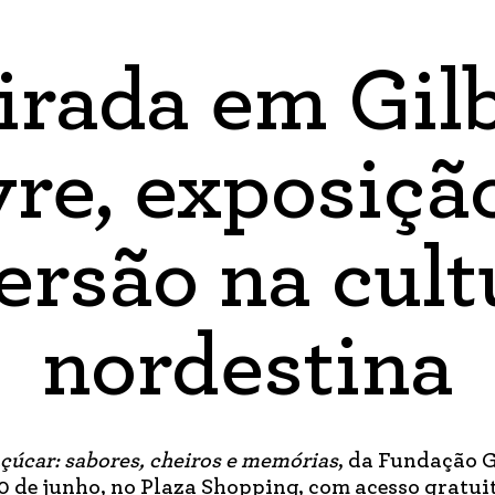
irada em Gil
re, exposiçã
ersão na cult
nordestina
çúcar: sabores, cheiros e memórias
, da Fundação G
0 de junho, no Plaza Shopping, com acesso gratui