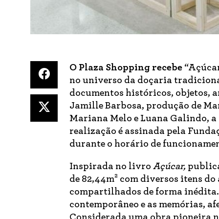
O Plaza Shopping recebe
“Açúcar
no universo da doçaria tradiciona
documentos históricos, objetos, a
Jamille Barbosa, produção de Mar
Mariana Melo e Luana Galindo, a m
realização é assinada pela Fundaç
durante o horário de funcioname
Inspirada no livro
Açúcar,
publica
de 82,44m² com diversos itens do 
compartilhados de forma inédita
contemporâneo e as memórias, afet
Considerada uma obra pioneira no