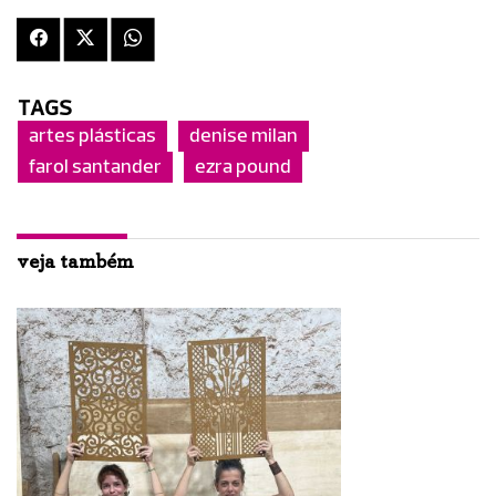
TAGS
artes plásticas
denise milan
farol santander
ezra pound
veja também