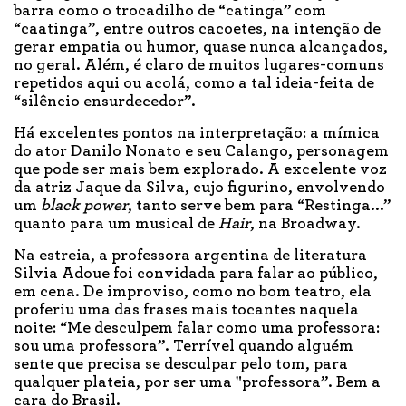
barra como o trocadilho de “catinga” com
“caatinga”, entre outros cacoetes, na intenção de
gerar empatia ou humor, quase nunca alcançados,
no geral. Além, é claro de muitos lugares-comuns
repetidos aqui ou acolá, como a tal ideia-feita de
“silêncio ensurdecedor”.
Há excelentes pontos na interpretação: a mímica
do ator Danilo Nonato e seu Calango, personagem
que pode ser mais bem explorado. A excelente voz
da atriz Jaque da Silva, cujo figurino, envolvendo
um
black power
, tanto serve bem para “Restinga...”
quanto para um musical de
Hair
, na Broadway.
Na estreia, a professora argentina de literatura
Silvia Adoue foi convidada para falar ao público,
em cena. De improviso, como no bom teatro, ela
proferiu uma das frases mais tocantes naquela
noite: “Me desculpem falar como uma professora:
sou uma professora”. Terrível quando alguém
sente que precisa se desculpar pelo tom, para
qualquer plateia, por ser uma "professora”. Bem a
cara do Brasil.