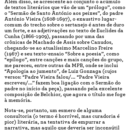
Além disso, se acrescente ao conjunto o acúmulo
de textos literários que vão de um “prólogo”, como
o "Sermão de Santo António aos peixes”, do padre
António Vieira (1608-1697), o exaustivo lugar-
comum do trecho sobre o sertanejo é antes de duro
um forte, e as adjetivações no texto de Euclides da
Cunha (1866-1909), passando por uma das
crônicas de Machado de Assis sobre Canudos,
chegando-se ao atualíssimo Marcelino Freire
(1967) e seu texto-ensaio “Sobre a poesia”, como
“epílogo”, entre canções e mais canções do grupo,
me pareceu, entre outras da MPB, onde se inclui
“Apologia ao jumento”, de Luiz Gonzaga (cujos
versos: “Padre Vieira falou/... “Padre Vieira
escreveu/...” fazem boa ligação com o Sermão do
padre no início da peça), passando pela excelente
composição de Belchior, que agora o título me foge
à memória.
Nota-se, portanto, um esmero de alguma
consultoria (o termo é horrível, mas curadoria é
pior) literária, na tentativa de empurrar a
narrativa, mas aquilo que deveria ser inconsútil