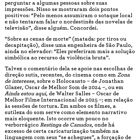
perguntar a algumas pessoas sobre suas
impressões. Nisso se mostraram dois pontos
positivos: “Pelo menos assumiram o sotaque local
e não tentaram falar o nordestinês das novelas de
televisão”, disse alguém. Concordei.
“Sobre as cenas de morte” (matada: por tiros ou
decapitação), disse uma engenheira de São Paulo,
ainda no elevador: “Eles preferiram mais a solução
simbólica ao recurso da violência bruta”.
Talvez o comentário dela se apoie nas escolhas de
direção sutis, recentes, do cinema como em
Zona
de interesse
, sobre o Holocausto – de Jonathan
Glazer, Oscar de Melhor Som de 2024 –, ou em
Ainda estou aqui
, de Walter Salles – Oscar de
Melhor Filme Internacional de 2025 –; em relação
às sessões de tortura. Em ambos os filmes, a
sutileza do som serve como elemento narrativo
mais eloquente. Isto ocorre um pouco no
verborrágico
Restinga de Canudos
, onde há
excesso de certa caricaturização também na
linguagem com seus “se achegues”, a forçação de