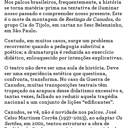
Nos palcos brasileiros, frequentemente, a história
se torna matéria-prima na tentativa de iluminar
nosso passado e compreender nosso presente. Este
é o mote da montagem de
Restinga de Canudos
, do
grupo Cia do Tijolo, em cartaz no Sesc Belenzinho,
em São Paulo.
Contudo, em muitos casos, surge um problema
recorrente: quando a pedagogia substitui a
poética; a dramaturgia é reduzida ao exercício
didático, enlouquecido por intenções explicativas.
O teatro não deve ser uma aula de história. Deve
ser uma experiência estética que questiona,
confronta, transforma. No caso da Guerra de
Canudos, muitas transposições teatrais têm
tropeçado na arapuca desse didatismo excessivo e,
tantas vezes, falhado ao reduzir aquela tragédia
nacional a um conjunto de lições “edificantes”.
Canudos, se vê, não é novidade nos palcos. José
Celso Martinez Corrêa (1937-2023), ao adaptar
Os
Sertões
, em 2002, tentou estruturar a obra de