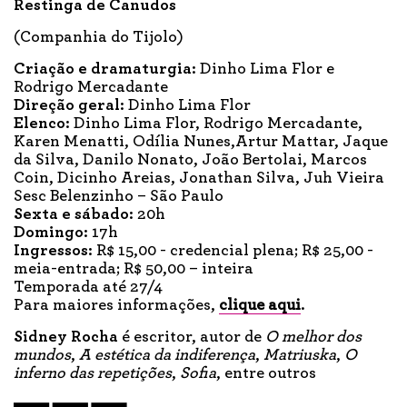
Restinga de Canudos
(Companhia do Tijolo)
Criação e dramaturgia:
Dinho Lima Flor e
Rodrigo Mercadante
Direção geral:
Dinho Lima Flor
Elenco:
Dinho Lima Flor, Rodrigo Mercadante,
Karen Menatti, Odília Nunes,Artur Mattar, Jaque
da Silva, Danilo Nonato, João Bertolai, Marcos
Coin, Dicinho Areias, Jonathan Silva, Juh Vieira
Sesc Belenzinho – São Paulo
Sexta e sábado:
20h
Domingo:
17h
Ingressos:
R$ 15,00 - credencial plena; R$ 25,00 -
meia-entrada; R$ 50,00 – inteira
Temporada até 27/4
Para maiores informações,
clique aqui
.
Sidney Rocha
é escritor, autor de
O melhor dos
mundos
,
A estética da indiferença
,
Matriuska
,
O
inferno das repetições
,
Sofia
, entre outros