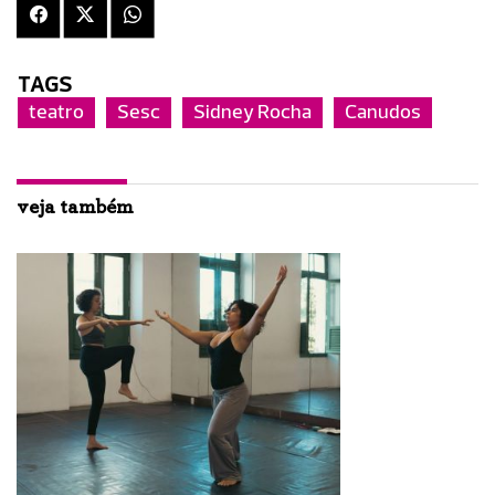
TAGS
teatro
Sesc
Sidney Rocha
Canudos
veja também