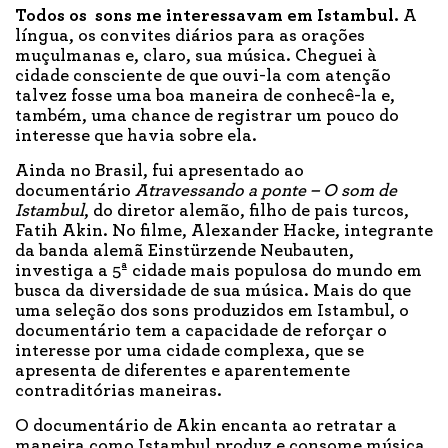
Todos os sons me interessavam em Istambul.
A
língua, os convites diários para as orações
muçulmanas e, claro, sua música. Cheguei à
cidade consciente de que ouvi-la com atenção
talvez fosse uma boa maneira de conhecê-la e,
também, uma chance de registrar um pouco do
interesse que havia sobre ela.
Ainda no Brasil, fui apresentado ao
documentário
Atravessando a ponte – O som de
Istambul
, do diretor alemão, filho de pais turcos,
Fatih Akin. No filme, Alexander Hacke, integrante
da banda alemã Einstürzende Neubauten,
investiga a 5ª cidade mais populosa do mundo em
busca da diversidade de sua música. Mais do que
uma seleção dos sons produzidos em Istambul, o
documentário tem a capacidade de reforçar o
interesse por uma cidade complexa, que se
apresenta de diferentes e aparentemente
contraditórias maneiras.
O documentário de Akin encanta ao retratar a
maneira como Istambul produz e consome música