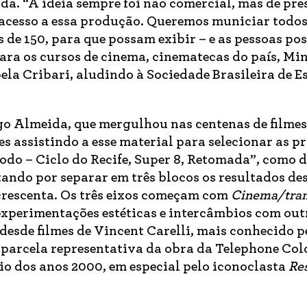
da. “A ideia sempre foi não comercial, mas de pr
acesso a essa produção. Queremos municiar todos
s de 150, para que possam exibir – e as pessoas p
ara os cursos de cinema, cinematecas do país, Min
bela Cribari, aludindo à Sociedade Brasileira de E
go Almeida, que mergulhou nas centenas de filmes
es assistindo a esse material para selecionar as 
odo – Ciclo do Recife, Super 8, Retomada”, como 
tando por separar em três blocos os resultados de
acrescenta. Os três eixos começam com
Cinema/tra
experimentações estéticas e intercâmbios com out
 desde filmes de Vincent Carelli, mais conhecido p
 parcela representativa da obra da Telephone Col
io dos anos 2000, em especial pelo iconoclasta
Re