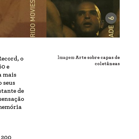
Imagem
Arte sobre capas de
Record, o
coletâneas
60 e
a mais
o seus
stante de
 sensação
 memória
 200