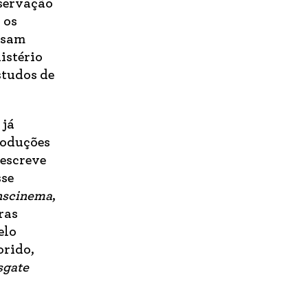
eservação
 os
ossam
istério
studos de
 já
produções
descreve
sse
nscinema
,
ras
elo
orido,
sgate