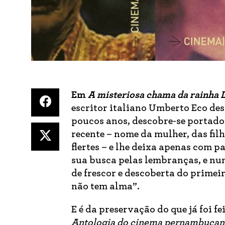
Em
A misteriosa chama da rainha 
escritor italiano Umberto Eco des
poucos anos, descobre-se portado
recente – nome da mulher, das fi
flertes – e lhe deixa apenas com 
sua busca pelas lembranças, e num
de frescor e descoberta do prime
não tem alma”.
E é da preservação do que já foi fei
Antologia do cinema pernambuca