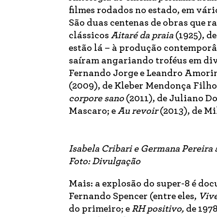
filmes rodados no estado, em vári
São duas centenas de obras que ra
clássicos
Aitaré da praia
(1925), de
estão lá – à produção contemporâ
saíram angariando troféus em div
Fernando Jorge e Leandro Amori
(2009), de Kleber Mendonça Filho
corpore sano
(2011), de Juliano Do
Mascaro; e
Au revoir
(2013), de Mi
Isabela Cribari e Germana Pereira 
Foto: Divulgação
Mais: a explosão do super-8 é do
Fernando Spencer (entre eles,
Vive
do primeiro; e
RH positivo,
de 197