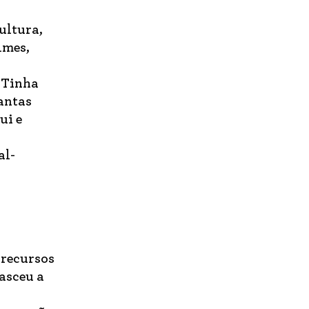
ultura,
lmes,
 Tinha
antas
ui e
al-
 recursos
asceu a