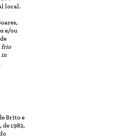
l local.
Soares,
s e/ou
 de
 frio
 in
l
e Brito e
, de 1982,
 do