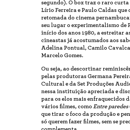
segundo). O box traz o raro curta
Lírio Ferreira e Paulo Caldas qu
retomada do cinema pernambuca
seu lugar o experimentalismo de P
início dos anos 1980, a estreitar a
cineastas já acostumados aos sab
Adelina Pontual, Camilo Cavalcan
Marcelo Gomes.
Ou seja, ao descortinar reminiscên
pelas produtoras Germana Pereira
Cultural e da Set Produções Audi
nessa instituição apreciada e di
para os elos mais enfraquecidos d
vários filmes, como
Entre paredes
que tirar o foco da produção e pe
só querem fazer filmes, sem se pr
complementa.