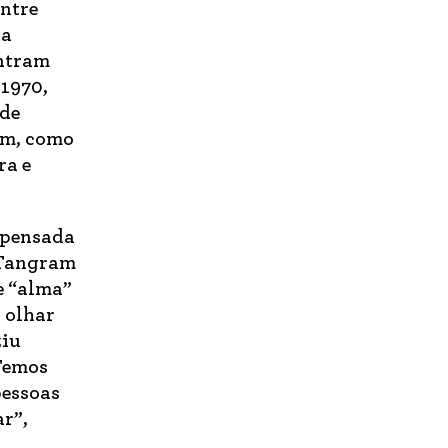
entre
da
ontram
 1970,
 de
em, como
ra e
i pensada
a Tangram
e “alma”
 olhar
ziu
“Temos
pessoas
ar”,