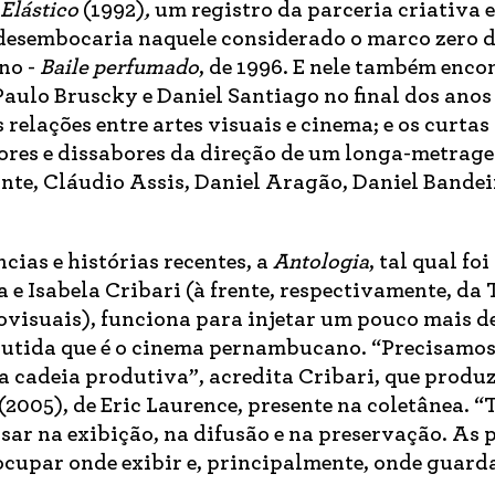
Elástico
(1992)
,
um registro da parceria criativa 
e desembocaria naquele considerado o marco zero 
no -
Baile perfumado
, de 1996. E nele também enc
aulo Bruscky e Daniel Santiago no final dos anos
s relações entre artes visuais e cinema; e os curtas
ores e dissabores da direção de um longa-metrag
te, Cláudio Assis, Daniel Aragão, Daniel Bandei
cias e histórias recentes, a
Antologia
, tal qual fo
 e Isabela Cribari (à frente, respectivamente, d
ovisuais), funciona para injetar um pouco mais d
scutida que é o cinema pernambucano. “Precisamos
a cadeia produtiva”, acredita Cribari, que produ
(2005), de Eric Laurence, presente na coletânea. 
nsar na exibição, na difusão e na preservação. As 
eocupar onde exibir e, principalmente, onde guard