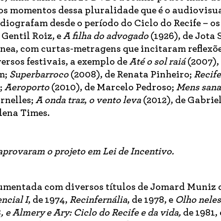
os momentos dessa pluralidade que é o audiovisua
diografam desde o período do Ciclo do Recife – os
 Gentil Roiz, e
A filha do advogado
(1926), de Jota 
nea, com curtas-metragens que incitaram reflexõe
ersos festivais, a exemplo de
Até o sol raiá
(2007),
m;
Superbarroco
(2008), de Renata Pinheiro;
Recife
;
Aeroporto
(2010), de Marcelo Pedroso;
Mens sana
rnelles;
A onda traz
,
o vento leva
(2012), de Gabrie
lena Times.
aprovaram o projeto em Lei de Incentivo.
cumentada com diversos títulos de Jomard Muniz d
ncial I
, de 1974,
Recinfernália
, de 1978, e
Olho neles
8
, e Almery e Ary: Ciclo do Recife e da vida,
de 1981,