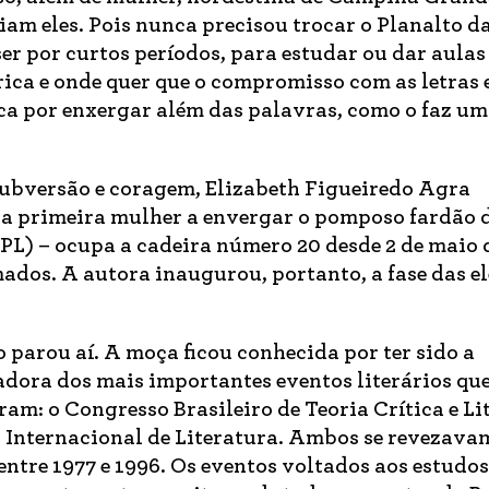
iam eles. Pois nunca precisou trocar o Planalto d
r por curtos períodos, para estudar ou dar aulas
rica e onde quer que o compromisso com as letras 
sca por enxergar além das palavras, como o faz u
subversão e coragem, Elizabeth Figueiredo Agra
 a primeira mulher a envergar o pomposo fardão 
L) – ocupa a cadeira número 20 desde 2 de maio 
ados. A autora inaugurou, portanto, a fase das el
o parou aí. A moça ficou conhecida por ter sido a
adora dos mais importantes eventos literários qu
ram: o Congresso Brasileiro de Teoria Crítica e Li
 Internacional de Literatura. Ambos se revezava
ntre 1977 e 1996. Os eventos voltados aos estudos