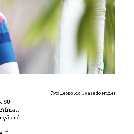
Foto
Leopoldo Conrado Nunes
, 88
Afinal,
unção só
e! É