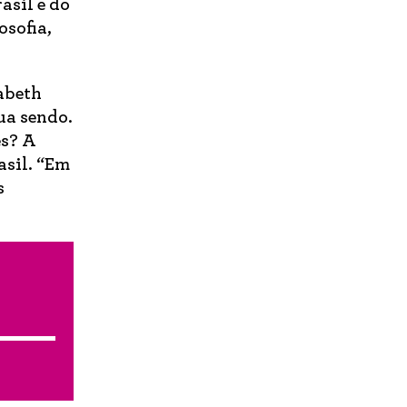
asil e do
osofia,
abeth
ua sendo.
es? A
asil. “Em
s