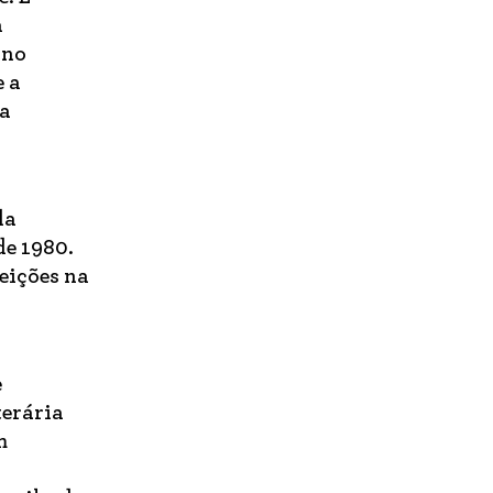
a
 no
e a
ma
da
de 1980.
eições na
e
terária
m