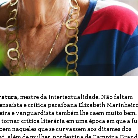
ratura,
mestre da intertextualidade. Não faltam
 ensaísta e crítica paraibana Elizabeth Marinheiro
eira e vanguardista também lhe caem muito bem. 
e tornar crítica literária em uma época em que a f
a bem naqueles que se curvassem aos ditames dos
 só, além de mulher, nordestina de Campina Grand