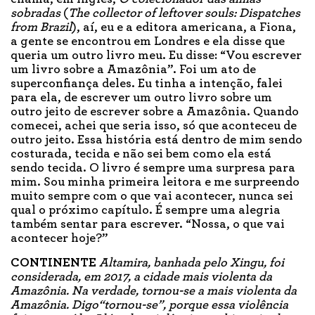
sobradas
(
The collector of leftover souls: Dispatches
from Brazil
), aí, eu e a editora americana, a Fiona,
a gente se encontrou em Londres e ela disse que
queria um outro livro meu. Eu disse: “Vou escrever
um livro sobre a Amazônia”. Foi um ato de
superconfiança deles. Eu tinha a intenção, falei
para ela, de escrever um outro livro sobre um
outro jeito de escrever sobre a Amazônia. Quando
comecei, achei que seria isso, só que aconteceu de
outro jeito. Essa história está dentro de mim sendo
costurada, tecida e não sei bem como ela está
sendo tecida. O livro é sempre uma surpresa para
mim. Sou minha primeira leitora e me surpreendo
muito sempre com o que vai acontecer, nunca sei
qual o próximo capítulo. É sempre uma alegria
também sentar para escrever. “Nossa, o que vai
acontecer hoje?”
CONTINENTE
Altamira, banhada pelo Xingu, foi
considerada, em 2017, a cidade mais violenta da
Amazônia. Na verdade, tornou-se a mais violenta da
Amazônia. Digo“tornou-se”, porque essa violência