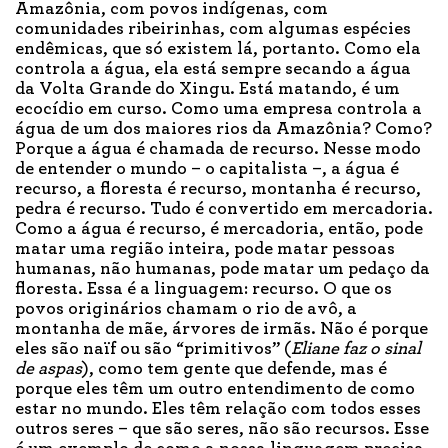
Amazônia, com povos indígenas, com
comunidades ribeirinhas, com algumas espécies
endêmicas, que só existem lá, portanto. Como ela
controla a água, ela está sempre secando a água
da Volta Grande do Xingu. Está matando, é um
ecocídio em curso. Como uma empresa controla a
água de um dos maiores rios da Amazônia? Como?
Porque a água é chamada de recurso. Nesse modo
de entender o mundo – o capitalista –, a água é
recurso, a floresta é recurso, montanha é recurso,
pedra é recurso. Tudo é convertido em mercadoria.
Como a água é recurso, é mercadoria, então, pode
matar uma região inteira, pode matar pessoas
humanas, não humanas, pode matar um pedaço da
floresta. Essa é a linguagem: recurso. O que os
povos originários chamam o rio de avô, a
montanha de mãe, árvores de irmãs. Não é porque
eles são naïf ou são “primitivos” (
Eliane faz o sinal
de aspas
), como tem gente que defende, mas é
porque eles têm um outro entendimento de como
estar no mundo. Eles têm relação com todos esses
outros seres – que são seres, não são recursos. Esse