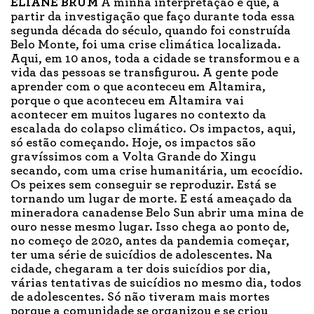
ELIANE BRUM
A minha interpretação é que, a
partir da investigação que faço durante toda essa
segunda década do século, quando foi construída
Belo Monte, foi uma crise climática localizada.
Aqui, em 10 anos, toda a cidade se transformou e a
vida das pessoas se transfigurou. A gente pode
aprender com o que aconteceu em Altamira,
porque o que aconteceu em Altamira vai
acontecer em muitos lugares no contexto da
escalada do colapso climático. Os impactos, aqui,
só estão começando. Hoje, os impactos são
gravíssimos com a Volta Grande do Xingu
secando, com uma crise humanitária, um ecocídio.
Os peixes sem conseguir se reproduzir. Está se
tornando um lugar de morte. E está ameaçado da
mineradora canadense Belo Sun abrir uma mina de
ouro nesse mesmo lugar. Isso chega ao ponto de,
no começo de 2020, antes da pandemia começar,
ter uma série de suicídios de adolescentes. Na
cidade, chegaram a ter dois suicídios por dia,
várias tentativas de suicídios no mesmo dia, todos
de adolescentes. Só não tiveram mais mortes
porque a comunidade se organizou e se criou