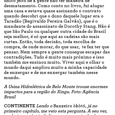
único jeito de a gente não ter madeira de
desmatamento. Como conto no livro, fui alugar
uma casa e estava quase assinando o contrato
quando descobri que o dono daquele lugar era o
Taradão (Regivaldo Pereira Galvão), que é o
mandante do assassinato de Dorothy Stang. Não é
que São Paulo ou qualquer outra cidade do Brasil
seja melhor, é só que aqui as cadeias são mais
curtas. Então, toda decisão, toda escolha de
compra, de onde morar, do que usar, te faz ter que
pensar. Nem sempre a gente consegue escapar das
contradições. Tudo é muito mais próximo e isso
também me ensinou muito. Viver aqui e olhar o
mundo daqui ampliou muito a minha capacidade
de enxergar e de me enxergar também nesse
mundo.
A Usina Hidrelétrica de Belo Monte trouxe enormes
impactos para a região do Xingu. Foto: Agência
Brasil
CONTINENTE
Lendo o
Banzeiro òkòtó,
já no
primeiro capítulo, me veio esta pergunta. A seu ver,