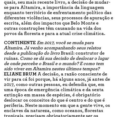
quais, seu mais recente livro, a decisão de mudar-
se para Altamira, a importância da linguagem
enquanto território de enfrentamento político das
diferentes violências, seus processos de apuração e
escrita, além dos impactos que Belo Monte e
outras construções têm causando na vida dos
povos da floresta e para a atual crise climática.
CONTINENTE
Em 2017, você se muda para
Altamira. Já venho acompanhando seus relatos
desde a publicação do livro
Brasil: construtor de
ruínas
. Como se dá sua decisão de deslocar o lugar
de onde percebe o Brasil e o mundo? E como tem
sido viver em Altamira nestes últimos tempos?
ELIANE BRUM
A decisão, a razão consciente de
vir para cá foi porque, há alguns anos, já antes de
2017, como outras pessoas, eu defendia que, em
uma época de emergência climática e da sexta
extinção em massa de espécies, é obrigatório
deslocar os conceitos do que é centro e do que é
periferia. Neste momento em que a gente vive, os
enclaves da natureza, como oceanos, florestas
tropicais, precisam obrigatoriamente ser os