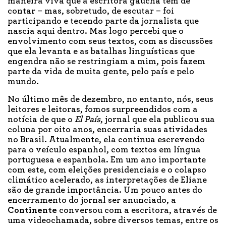
maneira viva que a escritora gaúcha tem de
contar – mas, sobretudo, de escutar – foi
participando e tecendo parte da jornalista que
nascia aqui dentro. Mas logo percebi que o
envolvimento com seus textos, com as discussões
que ela levanta e as batalhas linguísticas que
engendra não se restringiam a mim, pois fazem
parte da vida de muita gente, pelo país e pelo
mundo.
No último mês de dezembro, no entanto, nós, seus
leitores e leitoras, fomos surpreendidos com a
notícia de que o
El País
, jornal que ela publicou sua
coluna por oito anos, encerraria suas atividades
no Brasil. Atualmente, ela continua escrevendo
para o veículo espanhol, com textos em língua
portuguesa e espanhola. Em um ano importante
com este, com eleições presidenciais e o colapso
climático acelerado, as interpretações de Eliane
são de grande importância. Um pouco antes do
encerramento do jornal ser anunciado, a
Continente
conversou com a escritora, através de
uma videochamada, sobre diversos temas, entre os