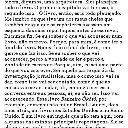
fazem, digamos, uma arquitetura. Eles planejam
todo o livro. O primeiro capítulo vai ter isso, o
segundo isso… O livro, então, está todo planejado.
Me lembro de que tive um dos meus chefes que
também exigia que os repórteres fizessem um
esquema das suas reportagens antes de escrever.
Eu nunca fiz. Se eu souber o que vai acontecer num
livro, não escrevo. Porque, para mim, é como ler o
final do livro. Nunca leio o final do livro, tem
gente que faz isso. Se eu souber o que vai
acontecer, perco a vontade de ler e perco a
vontade de escrever. Porque, sim, eu sei uma parte
do que vou escrever. Sei aquela parte que é a da
investigação jornalística, mas o como isso vai se
dar, como isso vai ser contado, como é que as
coisas vão se articular, ali, como vai ser essa
conversa entre as pessoas, aí, eu não sei. Isso vai
acontecendo. Esse livro
Banzeiro Òkòtó
, por
exemplo, começou não foi no Brasil. Lancei, dois
anos atrás, um livro nos Estados Unidos e no Reino
Unido. É um livro em inglês que não tem aqui, com
algumas das minhas principais reportagens. Ele se
chama, em inglês,
O colecionador das almas