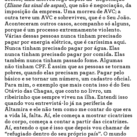
(
Eliane faz sinal de aspas
), que não é negociação, da
imposição da empresa. Uma morreu de AVC; a
outra teve um AVC e sobreviveu, que é o Seu João.
Aconteceram outros casos, acompanho só alguns,
porque é um processo extremamente violento.
Várias dessas pessoas nunca tinham precisado
pagar por energia elétrica, que é caríssima aqui.
Nunca tinham precisado pagar por água. Elas
nunca tinham precisado pagar por comida. Elas
também nunca tinham passado fome. Algumas
não tinham CPF. É assim que as pessoas se tornam
pobres, quando elas precisam pagar. Pagar pelo
básico e se tornar um número, um cadastro oficial.
Para mim, o exemplo que mais conta isso é do Seu
Otávio das Chagas, que conto no livro, um
ribeirinho que sempre viveu na ilha. Entendi isso
quando vou entrevistá-lo já na periferia de
Altamira e ele não tem como me contar do que era
a vida lá, falta. Aí, ele começa a mostrar cicatrizes
do corpo, começa a contar a partir das cicatrizes.
Aí, entendo o que é isso que depois vou chamar de
“refugiado dentro do seu próprio país”. O mundo