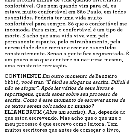
uma escolha minha de vida quando estou muito
confortável. Que nem quando vim para cá, eu
estava muito confortável em São Paulo, em todos
os sentidos. Poderia ter uma vida muito
confortável para sempre. Só que o confortável me
incomoda. Para mim, o confortável é um tipo de
morte. E acho que uma vida viva vem pelo
permanente espanto, pelo estranhamento, pela
necessidade de se recriar e recriar os sentidos
constantemente. Senão a gente fica segmentada. É
um pouco isso que acontece na natureza mesmo,
uma constante recriação.
CONTINENTE
Em outro momento de
Banzeiro
òkòtó
, você traz: “É fácil se afogar na escrita. Difícil é
não se afogar”. Após ler vários de seus livros e
reportagens, queria saber sobre seu processo de
escrita. Como é esse momento de escrever antes de
os textos serem colocados no mundo?
ELIANE BRUM
(
Abre um sorriso
). Ah, depende do
que estou escrevendo. Mas acho que o que une o
meu processo é que escrevo como leitora. Tem
muitos escritores que antes de começar o livro,