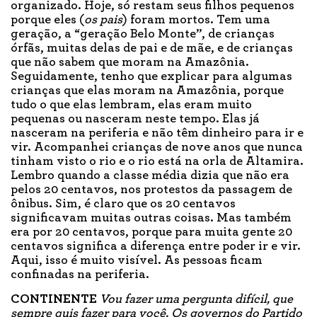
organizado. Hoje, só restam seus filhos pequenos
porque eles (
os pais
) foram mortos. Tem uma
geração, a “geração Belo Monte”, de crianças
órfãs, muitas delas de pai e de mãe, e de crianças
que não sabem que moram na Amazônia.
Seguidamente, tenho que explicar para algumas
crianças que elas moram na Amazônia, porque
tudo o que elas lembram, elas eram muito
pequenas ou nasceram neste tempo. Elas já
nasceram na periferia e não têm dinheiro para ir e
vir. Acompanhei crianças de nove anos que nunca
tinham visto o rio e o rio está na orla de Altamira.
Lembro quando a classe média dizia que não era
pelos 20 centavos, nos protestos da passagem de
ônibus. Sim, é claro que os 20 centavos
significavam muitas outras coisas. Mas também
era por 20 centavos, porque para muita gente 20
centavos significa a diferença entre poder ir e vir.
Aqui, isso é muito visível. As pessoas ficam
confinadas na periferia.
CONTINENTE
Vou fazer uma pergunta difícil, que
sempre quis fazer para você. Os governos do Partido