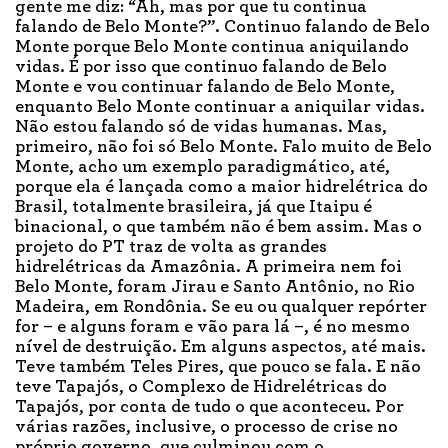
gente me diz: “Ah, mas por que tu continua
falando de Belo Monte?”. Continuo falando de Belo
Monte porque Belo Monte continua aniquilando
vidas. É por isso que continuo falando de Belo
Monte e vou continuar falando de Belo Monte,
enquanto Belo Monte continuar a aniquilar vidas.
Não estou falando só de vidas humanas. Mas,
primeiro, não foi só Belo Monte. Falo muito de Belo
Monte, acho um exemplo paradigmático, até,
porque ela é lançada como a maior hidrelétrica do
Brasil, totalmente brasileira, já que Itaipu é
binacional, o que também não é bem assim. Mas o
projeto do PT traz de volta as grandes
hidrelétricas da Amazônia. A primeira nem foi
Belo Monte, foram Jirau e Santo Antônio, no Rio
Madeira, em Rondônia. Se eu ou qualquer repórter
for – e alguns foram e vão para lá –, é no mesmo
nível de destruição. Em alguns aspectos, até mais.
Teve também Teles Pires, que pouco se fala. E não
teve Tapajós, o Complexo de Hidrelétricas do
Tapajós, por conta de tudo o que aconteceu. Por
várias razões, inclusive, o processo de crise no
próprio governo, que culminou com o