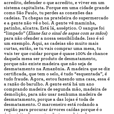
acredito, defender o que acredito, e viver em um
sistema capitalista. Porque em uma cidade grande
como São Paulo, tu perdes as conexões das
cadeias. Tu chegas na prateleira do supermercado
e a gente não vê o boi. A gente vê maminha,
patinho, alcatra. Está lá, asséptico. O sangue foi
“limpado” (
Eliane faz o sinal de aspas com as mãos
)
para não ofender a nossa sensibilidade. Isso é só
um exemplo. Aqui, as cadeias são muito mais
curtas, então, se tu vais comprar uma mesa, tu
vais ter que cuidar porque é quase 100% de chance
daquela mesa ser produto de desmatamento,
porque não existe madeira que não seja de
desmatamento na Amazônia. A madeira que se diz
certificada, que tem o selo, é tudo “esquentada”, é
tudo fraude. Agora, estou fazendo uma casa, essa é
a razão do barulho. A gente está há um ano
comprando madeira de segunda mão, madeira de
demolição, para não usar nenhuma madeira de
desmatamento, porque a das lojas é toda de
desmatamento. O marceneiro está rodando a
região para procurar árvores caídas porque é o