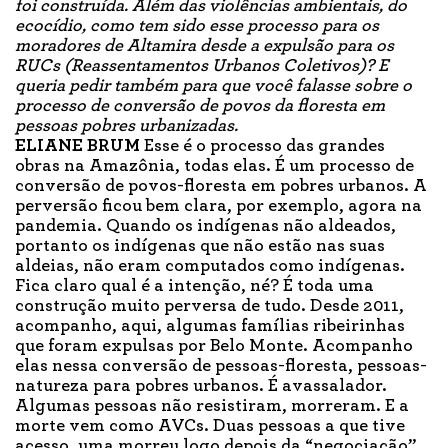
foi construída. Além das violências ambientais, do
ecocídio, como tem sido esse processo para os
moradores de Altamira desde a expulsão para os
RUCs
(Reassentamentos Urbanos Coletivos)? E
queria pedir também para que você falasse sobre o
processo de conversão de povos da floresta em
pessoas pobres urbanizadas.
ELIANE BRUM
Esse é o processo das grandes
obras na Amazônia, todas elas. É um processo de
conversão de povos-floresta em pobres urbanos. A
perversão ficou bem clara, por exemplo, agora na
pandemia. Quando os indígenas não aldeados,
portanto os indígenas que não estão nas suas
aldeias, não eram computados como indígenas.
Fica claro qual é a intenção, né? É toda uma
construção muito perversa de tudo. Desde 2011,
acompanho, aqui, algumas famílias ribeirinhas
que foram expulsas por Belo Monte. Acompanho
elas nessa conversão de pessoas-floresta, pessoas-
natureza para pobres urbanos. É avassalador.
Algumas pessoas não resistiram, morreram. E a
morte vem como AVCs. Duas pessoas a que tive
acesso, uma morreu logo depois da “negociação”