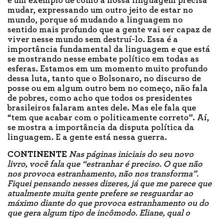
é um exemplo de como a nossa linguagem precisa
mudar, expressando um outro jeito de estar no
mundo, porque só mudando a linguagem no
sentido mais profundo que a gente vai ser capaz de
viver nesse mundo sem destruí-lo. Essa é a
importância fundamental da linguagem e que está
se mostrando nesse embate político em todas as
esferas. Estamos em um momento muito profundo
dessa luta, tanto que o Bolsonaro, no discurso de
posse ou em algum outro bem no começo, não fala
de pobres, como acho que todos os presidentes
brasileiros falaram antes dele. Mas ele fala que
“tem que acabar com o politicamente correto”. Aí,
se mostra a importância da disputa política da
linguagem. E a gente está nessa guerra.
CONTINENTE
Nas páginas iniciais do seu novo
livro, você fala que “estranhar é preciso. O que não
nos provoca estranhamento, não nos transforma”.
Fiquei pensando nesses dizeres, já que me parece que
atualmente muita gente prefere se resguardar ao
máximo diante do que provoca estranhamento ou do
que gera algum tipo de incômodo. Eliane, qual o