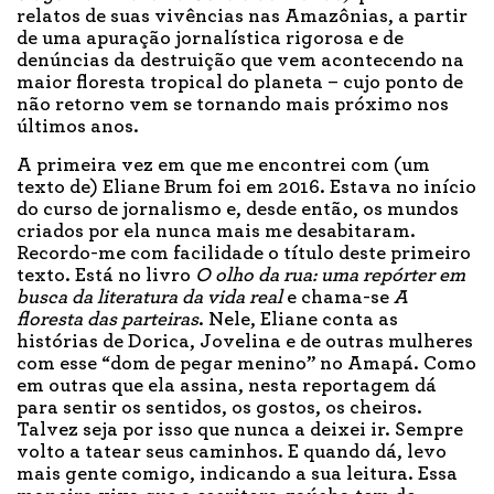
relatos de suas vivências nas Amazônias, a partir
de uma apuração jornalística rigorosa e de
denúncias da destruição que vem acontecendo na
maior floresta tropical do planeta – cujo ponto de
não retorno vem se tornando mais próximo nos
últimos anos.
A primeira vez em que me encontrei com (um
texto de) Eliane Brum foi em 2016. Estava no início
do curso de jornalismo e, desde então, os mundos
criados por ela nunca mais me desabitaram.
Recordo-me com facilidade o título deste primeiro
texto. Está no livro
O olho da rua: uma repórter em
busca da literatura da vida real
e chama-se
A
floresta das parteiras
. Nele, Eliane conta as
histórias de Dorica, Jovelina e de outras mulheres
com esse “dom de pegar menino” no Amapá. Como
em outras que ela assina, nesta reportagem dá
para sentir os sentidos, os gostos, os cheiros.
Talvez seja por isso que nunca a deixei ir. Sempre
volto a tatear seus caminhos. E quando dá, levo
mais gente comigo, indicando a sua leitura. Essa