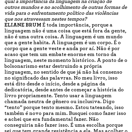
qual a importância da linguagem na criação de
outros mundos e no acolhimento de outras formas de
vida para o enfrentamento político das violências
que nos atravessam nestes tempos?
ELIANE BRUM
É toda importância, porque a
linguagem não é uma coisa que está fora da gente,
não é uma outra coisa. A linguagem é um mundo
que a gente habita. A linguagem é um corpo. É o
corpo que a gente veste e anda por aí. Não é por
acaso que tem um embate enorme em torno da
linguagem, neste momento histórico. A ponto de o
bolsonarismo estar destruindo a própria
linguagem, no sentido de que já não há consenso
no significado das palavras. No meu livro, isso
está dito desde o início, desde a página da
dedicatória, desde antes de começar a história do
livro propriamente. Tento usar a linguagem
chamada neutra de gênero ou inclusiva. Digo
“tento” porque tento mesmo. Estou tateando, isso
também é novo para mim. Busquei como fazer isso
e achei que era fundamental fazer. Não
conseguiria não fazer isso. É uma escolha porque
sei que tem grande resistência a ela. Mas acolher o