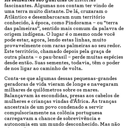
As sementes são guardiãs
de histórias
fascinantes. Algumas nos contam ter vindo de
uma terra muito distante. De lá, cruzaram o
Atlântico e desembarcaram num território
conhecido, à época, como Pindorama – ou “terra
das palmeiras”, sentido mais comum da palavra de
origem indígena. O lugar é o mesmo onde você
pode estar, agora, lendo estas linhas, muito
provavelmente com raras palmeiras ao seu redor.
Este território, chamado depois pela graça de
outra planta – o pau-brasil – perde muitas espécies
desde então. Suas sementes, todavia, têm o poder
de nos ligar ao caminho de volta.
Conta-se que algumas dessas pequenas-grandes
geradoras de vida vieram de longe e navegaram
milhares de quilômetros sobre os mares.
Balançavam às escondidas, presas aos cabelos de
mulheres e crianças vindas d’África. As tranças
ancestrais de um povo condenado a servir
compulsoriamente na colônia portuguesa
carregavam a chance de sobrevivência e
autonomia em um mundo desconhecido. Mas não