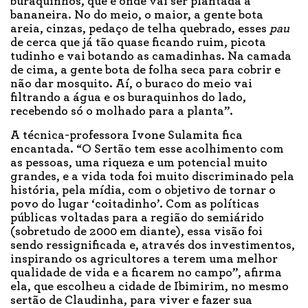
buraquinhos, que é onde vai ser plantada a
bananeira. No do meio, o maior, a gente bota
areia, cinzas, pedaço de telha quebrado, esses
pau
de cerca que já tão quase ficando ruim, picota
tudinho e vai botando as camadinhas. Na camada
de cima, a gente bota de folha seca para cobrir e
não dar mosquito. Aí, o buraco do meio vai
filtrando a água e os buraquinhos do lado,
recebendo só o molhado para a planta”.
A técnica-professora Ivone Sulamita fica
encantada. “O Sertão tem esse acolhimento com
as pessoas, uma riqueza e um potencial muito
grandes, e a vida toda foi muito discriminado pela
história, pela mídia, com o objetivo de tornar o
povo do lugar ‘coitadinho’. Com as políticas
públicas voltadas para a região do semiárido
(sobretudo de 2000 em diante), essa visão foi
sendo ressignificada e, através dos investimentos,
inspirando os agricultores a terem uma melhor
qualidade de vida e a ficarem no campo”, afirma
ela, que escolheu a cidade de Ibimirim, no mesmo
sertão de Claudinha, para viver e fazer sua