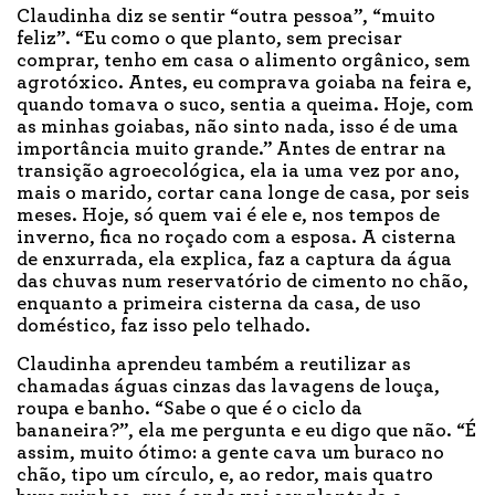
Claudinha diz se sentir “outra pessoa”, “muito
feliz”. “Eu como o que planto, sem precisar
comprar, tenho em casa o alimento orgânico, sem
agrotóxico. Antes, eu comprava goiaba na feira e,
quando tomava o suco, sentia a queima. Hoje, com
as minhas goiabas, não sinto nada, isso é de uma
importância muito grande.” Antes de entrar na
transição agroecológica, ela ia uma vez por ano,
mais o marido, cortar cana longe de casa, por seis
meses. Hoje, só quem vai é ele e, nos tempos de
inverno, fica no roçado com a esposa. A cisterna
de enxurrada, ela explica, faz a captura da água
das chuvas num reservatório de cimento no chão,
enquanto a primeira cisterna da casa, de uso
doméstico, faz isso pelo telhado.
Claudinha aprendeu também a reutilizar as
chamadas águas cinzas das lavagens de louça,
roupa e banho. “Sabe o que é o ciclo da
bananeira?”, ela me pergunta e eu digo que não. “É
assim, muito ótimo: a gente cava um buraco no
chão, tipo um círculo, e, ao redor, mais quatro