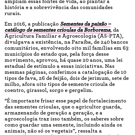
ampliam essas fontes de vida, ao plantar a
história e a sobrevivência das comunidades
rurais.
Em 2016, a publicação
Sementes da paixão –
catálogo de sementes crioulas da Borborema
, da
Agricultura Familiar e Agroecologia (AS-PTA),
divulgava a existência, na Paraíba, de 240 bancos
comunitários, envolvendo oito mil famílias em 63
municípios do estado que, pela força desse
movimento, aprovou, há quase 20 anos, uma lei
estadual de estímulo a essas iniciativas. Nas
mesmas páginas, conferimos a catalogação de 10
tipos de fava, 26 de feijão, dois de jerimum, sete de
milho, afora oito tipos de semente crioula de
coentro, girassol, sorgo e gergelim.
“É importante frisar esse papel de fortalecimento
das sementes crioulas, que o agricultor guarda,
armazenando de geração a geração, e a
agroecologia traz isso também, os saberes sobre
como guardar uma semente, incluindo ainda os
animais, não só os vegetais”, ressalta a