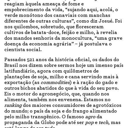
reagiam àquela ameaça de fome e
empobrecimento da vida, “sujando aqui, acolá, o
verde monótono dos canaviais com manchas
diferentes de outras culturas”, como diz Josué. Foi
nos quilombos, sobretudo, que floresceram
cultivos de batata-doce, feijão e milho, à revelia
dos mandos senhoris da monocultura, “uma grave
doença da economia agrária” – já postulava o
cientista social.
Passados 521 anos da história oficial, os dados do
Brasil nos dizem sobre sermos hoje um imenso país
latifundiário, agora com quilômetros de
plantações de soja, milho e cana servindo mais à
exportação (as
commodities
) e à ração do gado e
outros bichos abatidos do que à vida do seu povo.
Eis o motor do agronegócio, que, quando nos
alimenta, também nos envenena. Estamos no
ranking
dos maiores consumidores de agrotóxicos
do mundo; o país da soja e do frango alimentado
pelo milho transgênico. O famoso
agro
da
propaganda da Globo pode até ser
pop
e
tech
, mas