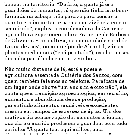
bancos no território. “De fato, a gente já era
guardiões de sementes, só que não tinha isso bem-
formado na cabeça, não parava para pensar o
quanto era importante para a convivência com o
semiárido”, explica a coordenadora do Casaco e
agricultora experimentadora Francineide Barbosa
de Oliveira. Fran cultiva, na comunidade rural de
Lagoa de Jucá, no município de Alcantil, várias
plantas medicinais (“chá pra tudo”), usadas no seu
dia a dia partilhado com os vizinhos.
Não muito distante de lá, está a poeta e
agricultora assentada Quitéria dos Santos, com
quem também falamos ao telefone. Paraibana de
um lugar onde chove “um ano sim e oito não”, ela
conta que a transição agroecológica, em seu sítio,
aumentou a abundância de sua produção,
garantindo alimentos saudáveis e excedentes
mesmo em tempos de escassez de água. Um dos
motivos é a conservação das sementes crioulas,
que ela e o marido produzem e guardam com todo
carinho: “A gente tem aqui milhos, uma