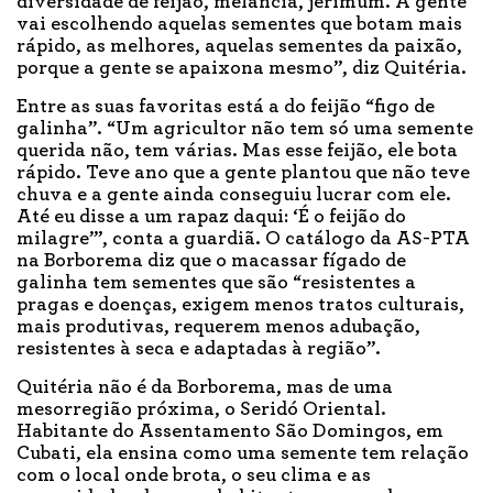
diversidade de feijão, melancia, jerimum. A gente
vai escolhendo aquelas sementes que botam mais
rápido, as melhores, aquelas sementes da paixão,
porque a gente se apaixona mesmo”, diz Quitéria.
Entre as suas favoritas está a do feijão “figo de
galinha”. “Um agricultor não tem só uma semente
querida não, tem várias. Mas esse feijão, ele bota
rápido. Teve ano que a gente plantou que não teve
chuva e a gente ainda conseguiu lucrar com ele.
Até eu disse a um rapaz daqui: ‘É o feijão do
milagre’”, conta a guardiã. O catálogo da AS-PTA
na Borborema diz que o macassar fígado de
galinha tem sementes que são “resistentes a
pragas e doenças, exigem menos tratos culturais,
mais produtivas, requerem menos adubação,
resistentes à seca e adaptadas à região”.
Quitéria não é da Borborema, mas de uma
mesorregião próxima, o Seridó Oriental.
Habitante do Assentamento São Domingos, em
Cubati, ela ensina como uma semente tem relação
com o local onde brota, o seu clima e as