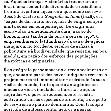
só. Aquelas tranças visionárias trouxeram ao
Brasil uma semente de diversidade e resistência
frente à aventura açucareira que, como escreve
Josué de Castro em
Geografia da fome
(1946), era
“capaz de dar muito lucro, mas de exigir sempre
muita coisa em compensação. De exigir uma
escravidão tremendamente dura, não só do
homem, mas também da terra a seu serviço”. O
empreendimento latifundiário da cana-de-açúcar
inaugurou, no Nordeste, séculos de asfixia à
policultura e à biodiversidade, que resistiu, em boa
medida, em razão dos esforços das populações
diaspóricas e originárias.
É do geógrafo pernambucano o reconhecimento de
que, enquanto parte dos povos indígenas recusou o
projeto mercantil monocultor – esdrúxulo às suas
visões de mundo, tanto quanto antagônico aos
modos de vida vinculados a florestas e águas
sagradas –, o povo afrodescendente resistiu
cultivando várias espécies de alimento, a despeito
de servirem ao plantio dominante. Com tradição
agrícola de autossustento, negros e negras