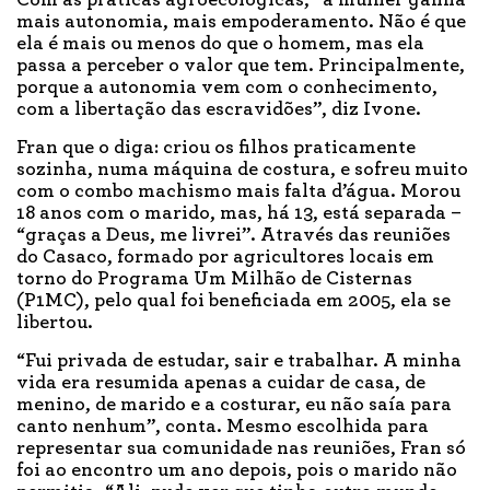
Com as práticas agroecológicas, “a mulher ganha
mais autonomia, mais empoderamento. Não é que
ela é mais ou menos do que o homem, mas ela
passa a perceber o valor que tem. Principalmente,
porque a autonomia vem com o conhecimento,
com a libertação das escravidões”, diz Ivone.
Fran que o diga: criou os filhos praticamente
sozinha, numa máquina de costura, e sofreu muito
com o combo machismo mais falta d’água. Morou
18 anos com o marido, mas, há 13, está separada –
“graças a Deus, me livrei”. Através das reuniões
do Casaco, formado por agricultores locais em
torno do Programa Um Milhão de Cisternas
(P1MC), pelo qual foi beneficiada em 2005, ela se
libertou.
“Fui privada de estudar, sair e trabalhar. A minha
vida era resumida apenas a cuidar de casa, de
menino, de marido e a costurar, eu não saía para
canto nenhum”, conta. Mesmo escolhida para
representar sua comunidade nas reuniões, Fran só
foi ao encontro um ano depois, pois o marido não