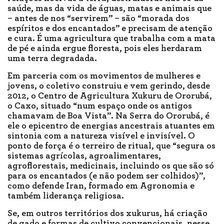
saúde, mas da vida de águas, matas e animais que
– antes de nos “servirem” – são “morada dos
espíritos e dos encantados” e precisam de atenção
e cura. É uma agricultura que trabalha com a mata
de pé e ainda ergue floresta, pois eles herdaram
uma terra degradada.
Em parceria com os movimentos de mulheres e
jovens, o coletivo construiu e vem gerindo, desde
2012, o Centro de Agricultura Xukuru de Ororubá,
o Caxo, situado “num espaço onde os antigos
chamavam de Boa Vista”. Na Serra do Ororubá, é
ele o epicentro de energias ancestrais atuantes em
sintonia com a natureza visível e invisível. O
ponto de força é o terreiro de ritual, que “segura os
sistemas agrícolas, agroalimentares,
agroflorestais, medicinais, incluindo os que são só
para os encantados (e não podem ser colhidos)”,
como defende Iran, formado em Agronomia e
também liderança religiosa.
Se, em outros territórios dos xukurus, há criação
de gado e formas de cultivo convencionais, nesse