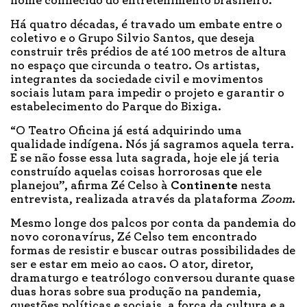
nome conhecido do entretenimento brasileiro.
Há quatro décadas, é travado um embate entre o
coletivo e o Grupo Silvio Santos, que deseja
construir três prédios de até 100 metros de altura
no espaço que circunda o teatro. Os artistas,
integrantes da sociedade civil e movimentos
sociais lutam para impedir o projeto e garantir o
estabelecimento do Parque do Bixiga.
“O Teatro Oficina já está adquirindo uma
qualidade indígena. Nós já sagramos aquela terra.
E se não fosse essa luta sagrada, hoje ele já teria
construído aquelas coisas horrorosas que ele
planejou”, afirma Zé Celso à
Continente
nesta
entrevista, realizada através da plataforma
Zoom
.
Mesmo longe dos palcos por conta da pandemia do
novo coronavírus, Zé Celso tem encontrado
formas de resistir e buscar outras possibilidades de
ser e estar em meio ao caos. O ator, diretor,
dramaturgo e teatrólogo conversou durante quase
duas horas sobre sua produção na pandemia,
questões políticas e sociais, a força da cultura e a