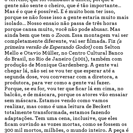
gente não sente o cheiro, que é tão importante…
Mas é o que é possível. E é muito bom ter isso,
porque se não fosse isso a gente estaria muito mais
isolado… Nosso ensaio não passa de três horas
porque cansa muito, você não pode abusar. Mas
ainda bem que tem o
Zoom
. Essa montagem vai ser
completamente diferente, vai ser filmada. Fiz
(a
primeira versão de Esperando Godot)
com Selton
Mello e Otavio Müller, no Centro Cultural Banco
do Brasil, no Rio de Janeiro (2001), também com
produção de Monique Gardenberg. A gente vai
chegar lá, não sei se vou ter que esperar até a
segunda dose, vou conversar com a diretora, a
produtora, para ver como a gente vai fazer.
Porque, se eu for, vou ter que ficar lá em cima, no
balcão, e de máscara, porque os atores vão ensaiar
sem máscara. Estamos vendo como vamos
realizar, mas como é uma leitura de Beckett
totalmente transformada, estamos fazendo
adaptações. Tem uma cena, inclusive, que eles
ficam ouvindo as vozes mortas, como se fossem os
300 mil mortos, milhões, o mundo inteiro. A peça é