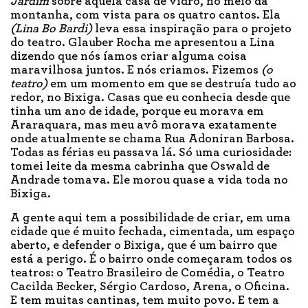
Jardim
sobre aquela casa de vidro, no meio da
montanha, com vista para os quatro cantos. Ela
(Lina Bo Bardi)
leva essa inspiração para o projeto
do teatro. Glauber Rocha me apresentou a Lina
dizendo que nós íamos criar alguma coisa
maravilhosa juntos. E nós criamos. Fizemos
(o
teatro)
em um momento em que se destruía tudo ao
redor, no Bixiga. Casas que eu conhecia desde que
tinha um ano de idade, porque eu morava em
Araraquara, mas meu avô morava exatamente
onde atualmente se chama Rua Adoniran Barbosa.
Todas as férias eu passava lá. Só uma curiosidade:
tomei leite da mesma cabrinha que Oswald de
Andrade tomava. Ele morou quase a vida toda no
Bixiga.
A gente aqui tem a possibilidade de criar, em uma
cidade que é muito fechada, cimentada, um espaço
aberto, e defender o Bixiga, que é um bairro que
está a perigo. É o bairro onde começaram todos os
teatros: o Teatro Brasileiro de Comédia, o Teatro
Cacilda Becker, Sérgio Cardoso, Arena, o Oficina.
E tem muitas cantinas, tem muito povo. E tem a