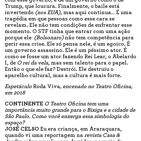
com esse governo, e de um governo como o de
Trump, que loucura. Finalmente, o baile está
invertendo
(nos EUA)
, mas aqui continua… É uma
tragédia em que pessoas como esse cara se
revelam. Ele não tem condições de enfrentar esse
momento. O STF tinha que entrar com uma ação
porque ele
(Bolsonaro)
não tem competência para
gerir essa crise. Ele só pensa nele, é um egoico. É
um governo assassino. Ele é um péssimo ator. É
como se fosse um ator fazendo Rei Lear, o Abelardo
I, de
O rei da vela
, mas sem talento para o papel.
Então o que ele faz? Destrói. Ele destruiu o
aparelho cultural, mas a cultura é mais forte.
Espetáculo
Roda Viva
, encenado no Teatro Oficina,
em 2018
CONTINENTE
O Teatro Oficina tem uma
importância muito grande para o Bixiga e a cidade de
São Paulo. Como você enxerga essa simbologia do
espaço?
JOSÉ CELSO
Eu era criança, em Araraquara,
quando vi uma reportagem na
revista Casa &