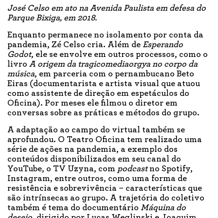
José Celso em ato na Avenida Paulista em defesa do
Parque Bixiga, em 2018.
Enquanto permanece no isolamento por conta da
pandemia, Zé Celso cria. Além de
Esperando
Godot
, ele se envolve em outros processos, como o
livro
A origem da tragicomediaorgya no corpo da
música
, em parceria com o pernambucano Beto
Eiras (documentarista e artista visual que atuou
como assistente de direção em espetáculos do
Oficina). Por meses ele filmou o diretor em
conversas sobre as práticas e métodos do grupo.
A adaptação ao campo do virtual também se
aprofundou. O Teatro Oficina tem realizado uma
série de ações na pandemia, a exemplo dos
conteúdos disponibilizados em seu canal do
YouTube, o TV Uzyna, com
podcast
no Spotify,
Instagram, entre outros, como uma forma de
resistência e sobrevivência – características que
são intrínsecas ao grupo. A trajetória do coletivo
também é tema do documentário
Máquina do
desejo
, dirigido por Lucas Weglinski e Joaquim