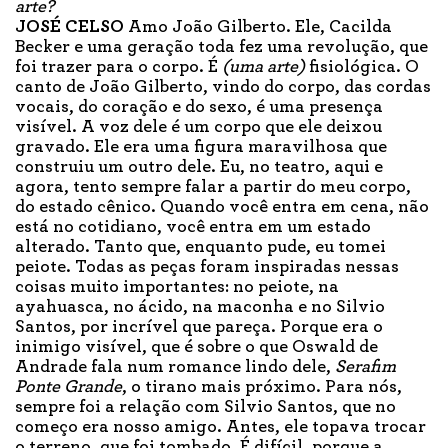
arte?
JOSÉ CELSO
Amo João Gilberto. Ele, Cacilda
Becker e uma geração toda fez uma revolução, que
foi trazer para o corpo. É
(uma arte)
fisiológica. O
canto de João Gilberto, vindo do corpo, das cordas
vocais, do coração e do sexo, é uma presença
visível. A voz dele é um corpo que ele deixou
gravado. Ele era uma figura maravilhosa que
construiu um outro dele. Eu, no teatro, aqui e
agora, tento sempre falar a partir do meu corpo,
do estado cênico. Quando você entra em cena, não
está no cotidiano, você entra em um estado
alterado. Tanto que, enquanto pude, eu tomei
peiote. Todas as peças foram inspiradas nessas
coisas muito importantes: no peiote, na
ayahuasca, no ácido, na maconha e no Silvio
Santos, por incrível que pareça. Porque era o
inimigo visível, que é sobre o que Oswald de
Andrade fala num romance lindo dele,
Serafim
Ponte Grande
, o tirano mais próximo. Para nós,
sempre foi a relação com Silvio Santos, que no
começo era nosso amigo. Antes, ele topava trocar
o terreno, que foi tombado. É difícil, porque a