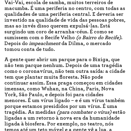
Vai-Vai, escola de samba, muitos terreiros de
macumba. É uma periferia no centro, com todas as
qualidades de uma periferia central. E deveria ser
investido na qualidade de vida das pessoas pobres,
mas ao invés disso querem expulsá-las. Está
surgindo um coro de arranha-céus. É como se
sumissem com o Recife Velho
(o Bairro do Recife)
.
Depois do
impeachment
da Dilma, o mercado
tomou conta de tudo.
A gente quer abrir um parque para o Bixiga, que
não tem parque nenhum. Depois de uma tragédia
como o coronavírus, não tem outra saída: a cidade
tem que plantar muita floresta. Não pode
continuar assim. Essa praga começou em cidades
imensas, como Wuhan, na China, Paris, Nova
York, São Paulo, e depois foi para cidades
menores. É um vírus ligado – e é um vírus também
porque estamos presididos por um vírus. É uma
tragédia. As medidas
(para combater o vírus)
estão
ligadas a um retorno à nova era da humanidade
ligada à biosfera. Por exemplo, no teatro, nós
temos até um teto móvel e a gente vê a lua, a