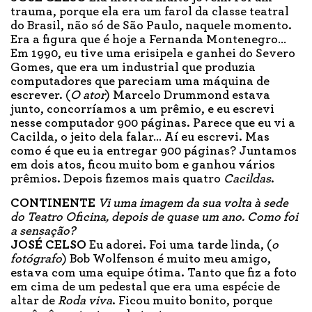
trauma, porque ela era um farol da classe teatral
do Brasil, não só de São Paulo, naquele momento.
Era a figura que é hoje a Fernanda Montenegro…
Em 1990, eu tive uma erisipela e ganhei do Severo
Gomes, que era um industrial que produzia
computadores que pareciam uma máquina de
escrever. (
O ator
) Marcelo Drummond estava
junto, concorríamos a um prêmio, e eu escrevi
nesse computador 900 páginas. Parece que eu vi a
Cacilda, o jeito dela falar… Aí eu escrevi. Mas
como é que eu ia entregar 900 páginas? Juntamos
em dois atos, ficou muito bom e ganhou vários
prêmios. Depois fizemos mais quatro
Cacildas
.
CONTINENTE
Vi uma imagem da sua volta à sede
do Teatro Oficina, depois de quase um ano. Como foi
a sensação?
JOSÉ CELSO
Eu adorei. Foi uma tarde linda, (
o
fotógrafo
) Bob Wolfenson é muito meu amigo,
estava com uma equipe ótima. Tanto que fiz a foto
em cima de um pedestal que era uma espécie de
altar de
Roda viva
. Ficou muito bonito, porque