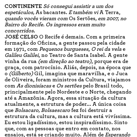
CONTINENTE
Só consegui assistir a um dos
espetáculos,
As bacantes.
E também vi
A Terra,
quando vocês vieram com
Os Sertões
, em 2007, no
Bairro do Recife. Os ingressos eram muito
concorridos
.
JOSÉ CELSO
O Recife é demais. Com a primeira
formação do Oficina, a gente passou pela cidade
em 1971, com
Pequenos burgueses
,
O rei da vela
e
Galileu Galilei
, no Teatro de Santa Isabel. A gente
vinha da rua
(em direção ao teatro)
, porque era de
graça, com patrocínio. Aliás, depois, na época que
o
(Gilberto)
Gil, imagina que maravilha, e o Juca
de Oliveira, foram ministros da Cultura, viajamos
com
As dionisíacas
e
Os sertões
pelo Brasil todo,
principalmente pelo Nordeste e o Norte, chegando
até a Amazônia. Agora, essa situação da cultura
atualmente, a estrutura de poder... A única coisa
que
Bolsacaro, Bolsaescaro
fez foi destruir a
estrutura da cultura, mas a cultura está vivíssima.
Eu estou ligadíssimo, estou inspiradíssimo. Sinto
que, com as pessoas que entro em contato, nos
ensaios, está se criando muito. Além de
Esperando