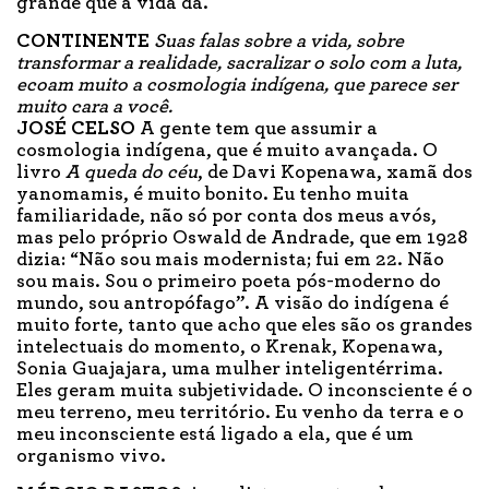
grande que a vida dá.
CONTINENTE
Suas falas sobre a vida, sobre
transformar a realidade, sacralizar o solo com a luta,
ecoam muito a cosmologia indígena, que parece ser
muito cara a você.
JOSÉ CELSO
A gente tem que assumir a
cosmologia indígena, que é muito avançada. O
livro
A queda do céu
, de Davi Kopenawa, xamã dos
yanomamis, é muito bonito. Eu tenho muita
familiaridade, não só por conta dos meus avós,
mas pelo próprio Oswald de Andrade, que em 1928
dizia: “Não sou mais modernista; fui em 22. Não
sou mais. Sou o primeiro poeta pós-moderno do
mundo, sou antropófago”. A visão do indígena é
muito forte, tanto que acho que eles são os grandes
intelectuais do momento, o Krenak, Kopenawa,
Sonia Guajajara, uma mulher inteligentérrima.
Eles geram muita subjetividade. O inconsciente é o
meu terreno, meu território. Eu venho da terra e o
meu inconsciente está ligado a ela, que é um
organismo vivo.