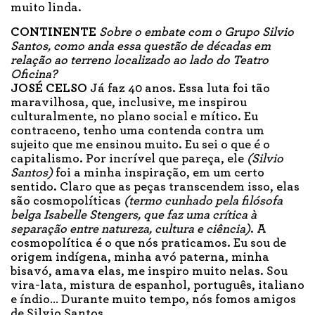
muito linda.
CONTINENTE
Sobre o embate com o Grupo Silvio
Santos, como anda essa questão de décadas em
relação ao terreno localizado ao lado do Teatro
Oficina?
JOSÉ CELSO
Já faz 40 anos. Essa luta foi tão
maravilhosa, que, inclusive, me inspirou
culturalmente, no plano social e mítico. Eu
contraceno, tenho uma contenda contra um
sujeito que me ensinou muito. Eu sei o que é o
capitalismo. Por incrível que pareça, ele
(Silvio
Santos)
foi a minha inspiração, em um certo
sentido. Claro que as peças transcendem isso, elas
são cosmopolíticas
(termo cunhado pela filósofa
belga Isabelle Stengers, que faz uma crítica à
separação entre natureza, cultura e ciência)
. A
cosmopolítica é o que nós praticamos. Eu sou de
origem indígena, minha avó paterna, minha
bisavó, amava elas, me inspiro muito nelas. Sou
vira-lata, mistura de espanhol, português, italiano
e índio… Durante muito tempo, nós fomos amigos
de Silvio Santos.