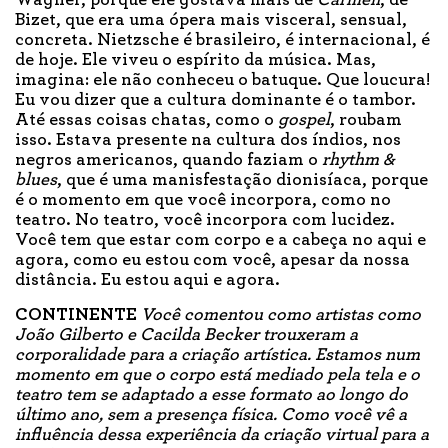
Wagner, porque ele gostava mais de
Carmen
, de
Bizet, que era uma ópera mais visceral, sensual,
concreta. Nietzsche é brasileiro, é internacional, é
de hoje. Ele viveu o espírito da música. Mas,
imagina: ele não conheceu o batuque. Que loucura!
Eu vou dizer que a cultura dominante é o tambor.
Até essas coisas chatas, como o
gospel
, roubam
isso. Estava presente na cultura dos índios, nos
negros americanos, quando faziam o
rhythm &
blues
, que é uma manisfestação dionisíaca, porque
é o momento em que você incorpora, como no
teatro. No teatro, você incorpora com lucidez.
Você tem que estar com corpo e a cabeça no aqui e
agora, como eu estou com você, apesar da nossa
distância. Eu estou aqui e agora.
CONTINENTE
Você comentou como artistas como
João Gilberto e Cacilda Becker trouxeram a
corporalidade para a criação artística. Estamos num
momento em que o corpo está mediado pela tela e o
teatro tem se adaptado a esse formato ao longo do
último ano, sem a presença física. Como você vê a
influência dessa experiência da criação virtual para a