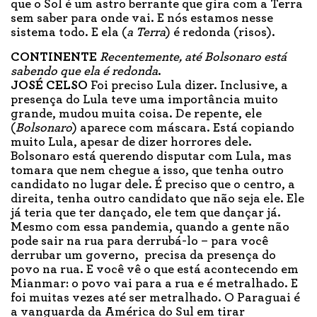
que o Sol é um astro berrante que gira com a Terra
sem saber para onde vai. E nós estamos nesse
sistema todo. E ela (
a Terra
) é redonda (risos).
CONTINENTE
Recentemente, até Bolsonaro está
sabendo que ela é redonda
.
JOSÉ CELSO
Foi preciso Lula dizer. Inclusive, a
presença do Lula teve uma importância muito
grande, mudou muita coisa. De repente, ele
(
Bolsonaro
) aparece com máscara. Está copiando
muito Lula, apesar de dizer horrores dele.
Bolsonaro está querendo disputar com Lula, mas
tomara que nem chegue a isso, que tenha outro
candidato no lugar dele. É preciso que o centro, a
direita, tenha outro candidato que não seja ele. Ele
já teria que ter dançado, ele tem que dançar já.
Mesmo com essa pandemia, quando a gente não
pode sair na rua para derrubá-lo – para você
derrubar um governo, precisa da presença do
povo na rua. E você vê o que está acontecendo em
Mianmar: o povo vai para a rua e é metralhado. E
foi muitas vezes até ser metralhado. O Paraguai é
a vanguarda da América do Sul em tirar