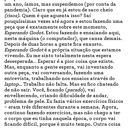
um ano, íamos, mas suspendemos (por conta da
pandemia). Claro que eu já estou de saco cheio
(risos)
. Quem é que aguenta isso? Saí
pouquíssimas vezes até agora e estou fazendo uma
peça que é exatamente sobre este momento,
Esperando Godot
. Estou fazendo e ensaiando aqui,
nesta máquina (o computador), que cansa demais.
Depois de duas horas a gente fica exausto.
Esperando Godot
é a própria situação que estamos
vivendo. Eu me sinto totalmente nesta espera
desesperada… Esperar é a pior coisa que existe.
Mas, enquanto a gente espera, vai inventando
outra peça, vai conversando, fazendo uma
entrevista, trabalhando nos ensaios através do
laptop…
Trabalho não falta. Mas eu fico chateado
de não sair. Você, ficando (
parado
), vai
envelhecendo, criando dificuldade de andar,
problema de pele. Eu fazia vários exercícios físicos
– eram três diferentes durante a semana. Agora,
continuo fazendo exercícios, mas não chego a ter
o corpo que eu tinha naquela época, o corpo vai
ficando difícil, porque é muito tempo. Outra coisa