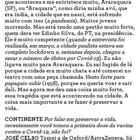
que aconteceu e me entristece muito, Araraquara
(SP), ou “Araquara”, como diria minha avó, que
era índia, a cidade que eu nasci, está sofrendo
muito com isso (
a pandemia
). Muitos jovens
morrendo. Mas está tendo uma gestão muito forte,
quem dera ter Edinho Silva, do PT, na presidência.
Ele é muito competente (
quando a entrevista foi
realizada, em março, a cidade paulista estava em
completo
lockdown
e, semanas depois, chegou a
zerar o número de óbitos por Covid-19
). Eu não
ligava muito para Araraquara. Eu saí fugido de lá
porque a cidade era muito chata e até comecei no
teatro com uma peça chamada
Vento forte para
papagaio subir
(1958), porque eu queria voar e sair
dali. Mas agora me deu uma coisa muito forte,
essa tragédia que está acontecendo na cidade. A
coisa mais importante a se fazer é preservar a
vida.
CONTINENTE
Por falar em preservar a vida,
recentemente você tomou a primeira dose da vacina
contra a Covid-19, não foi?
JOSÉ CELSO
Tomei a de Oxford/AstraZeneca. Só