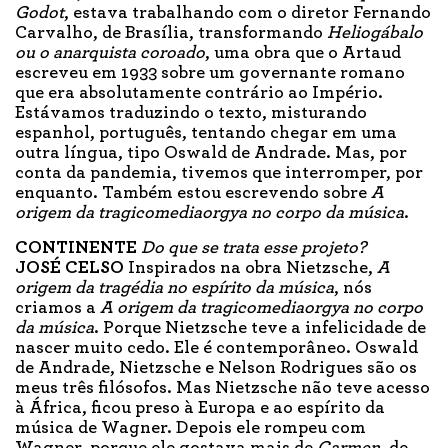
Godot
, estava trabalhando com o diretor Fernando
Carvalho, de Brasília, transformando
Heliogábalo
ou o anarquista coroado
, uma obra que o Artaud
escreveu em 1933 sobre um governante romano
que era absolutamente contrário ao Império.
Estávamos traduzindo o texto, misturando
espanhol, português, tentando chegar em uma
outra língua, tipo Oswald de Andrade. Mas, por
conta da pandemia, tivemos que interromper, por
enquanto. Também estou escrevendo sobre
A
origem da tragicomediaorgya no corpo da música
.
CONTINENTE
Do que se trata esse projeto?
JOSÉ CELSO
Inspirados na obra Nietzsche,
A
origem da tragédia no espírito da música
, nós
criamos a
A origem da tragicomediaorgya no corpo
da música
. Porque Nietzsche teve a infelicidade de
nascer muito cedo. Ele é contemporâneo. Oswald
de Andrade, Nietzsche e Nelson Rodrigues são os
meus três filósofos. Mas Nietzsche não teve acesso
à África, ficou preso à Europa e ao espírito da
música de Wagner. Depois ele rompeu com