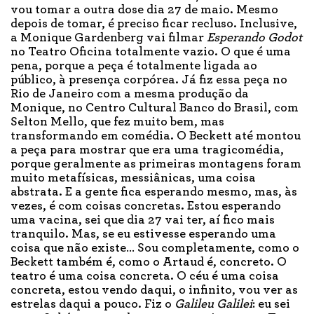
vou tomar a outra dose dia 27 de maio. Mesmo
depois de tomar, é preciso ficar recluso. Inclusive,
a Monique Gardenberg vai filmar
Esperando Godot
no Teatro Oficina totalmente vazio. O que é uma
pena, porque a peça é totalmente ligada ao
público, à presença corpórea. Já fiz essa peça no
Rio de Janeiro com a mesma produção da
Monique, no Centro Cultural Banco do Brasil, com
Selton Mello, que fez muito bem, mas
transformando em comédia. O Beckett até montou
a peça para mostrar que era uma tragicomédia,
porque geralmente as primeiras montagens foram
muito metafísicas, messiânicas, uma coisa
abstrata. E a gente fica esperando mesmo, mas, às
vezes, é com coisas concretas. Estou esperando
uma vacina, sei que dia 27 vai ter, aí fico mais
tranquilo. Mas, se eu estivesse esperando uma
coisa que não existe… Sou completamente, como o
Beckett também é, como o Artaud é, concreto. O
teatro é uma coisa concreta. O céu é uma coisa
concreta, estou vendo daqui, o infinito, vou ver as
estrelas daqui a pouco. Fiz o
Galileu Galilei
: eu sei