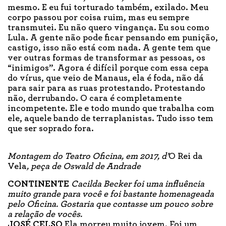
mesmo. E eu fui torturado também, exilado. Meu
corpo passou por coisa ruim, mas eu sempre
transmutei. Eu não quero vingança. Eu sou como
Lula. A gente não pode ficar pensando em punição,
castigo, isso não está com nada. A gente tem que
ver outras formas de transformar as pessoas, os
“inimigos”. Agora é difícil porque com essa cepa
do vírus, que veio de Manaus, ela é foda, não dá
para sair para as ruas protestando. Protestando
não, derrubando. O cara é completamente
incompetente. Ele e todo mundo que trabalha com
ele, aquele bando de terraplanistas. Tudo isso tem
que ser soprado fora.
Montagem do Teatro Oficina, em 2017, d’
O Rei da
Vela
, peça de Oswald de Andrade
CONTINENTE
Cacilda Becker foi uma influência
muito grande para você e foi bastante homenageada
pelo Oficina. Gostaria que contasse um pouco sobre
a relação de vocês.
JOSÉ CELSO
Ela morreu muito jovem. Foi um