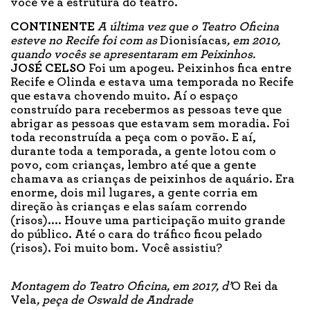
você vê a estrutura do teatro.
CONTINENTE
A última vez que o Teatro Oficina
esteve no Recife foi com as
Dionisíacas
, em 2010,
quando vocês se apresentaram em Peixinhos.
JOSÉ CELSO
Foi um apogeu. Peixinhos fica entre
Recife e Olinda e estava uma temporada no Recife
que estava chovendo muito. Aí o espaço
construído para recebermos as pessoas teve que
abrigar as pessoas que estavam sem moradia. Foi
toda reconstruída a peça com o povão. E aí,
durante toda a temporada, a gente lotou com o
povo, com crianças, lembro até que a gente
chamava as crianças de peixinhos de aquário. Era
enorme, dois mil lugares, a gente corria em
direção às crianças e elas saíam correndo
(risos).... Houve uma participação muito grande
do público. Até o cara do tráfico ficou pelado
(risos). Foi muito bom. Você assistiu?
Montagem do Teatro Oficina, em 2017, d’
O Rei da
Vela
, peça de Oswald de Andrade