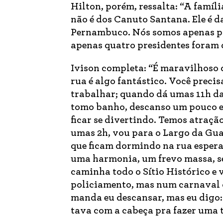
Hilton, porém, ressalta: “A famíl
não é dos Canuto Santana. Ele é 
Pernambuco. Nós somos apenas par
apenas quatro presidentes foram d
Ivison completa: “É maravilhoso c
rua é algo fantástico. Você preci
trabalhar; quando dá umas 11h da 
tomo banho, descanso um pouco e v
ficar se divertindo. Temos atração
umas 2h, vou para o Largo da Guad
que ficam dormindo na rua esperand
uma harmonia, um frevo massa, s
caminha todo o Sítio Histórico e 
policiamento, mas num carnaval 
manda eu descansar, mas eu digo: 
tava com a cabeça pra fazer uma 