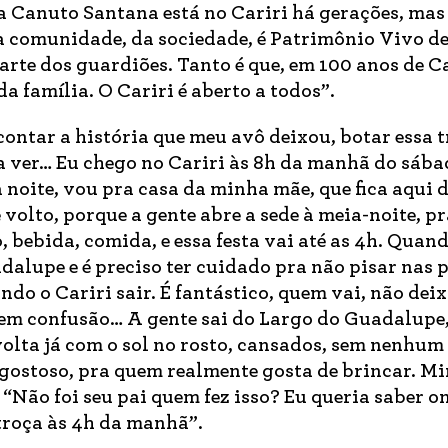
ia Canuto Santana está no Cariri há gerações, mas
da comunidade, da sociedade, é Patrimônio Vivo d
te dos guardiões. Tanto é que, em 100 anos de Ca
a família. O Cariri é aberto a todos”.
ontar a história que meu avô deixou, botar essa 
sa ver… Eu chego no Cariri às 8h da manhã do sáb
noite, vou pra casa da minha mãe, que fica aqui d
olto, porque a gente abre a sede à meia-noite, p
, bebida, comida, e essa festa vai até as 4h. Quan
alupe e é preciso ter cuidado pra não pisar nas 
o o Cariri sair. É fantástico, quem vai, não deixa
em confusão… A gente sai do Largo do Guadalupe
volta já com o sol no rosto, cansados, sem nenhum
gostoso, pra quem realmente gosta de brincar. M
“Não foi seu pai quem fez isso? Eu queria saber on
troça às 4h da manhã”.