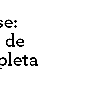
se:
 de
leta