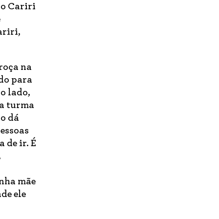
 o Cariri
e
riri,
troça na
ado para
o lado,
ra turma
do dá
pessoas
 de ir. É
,
inha mãe
de ele