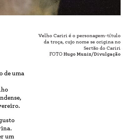
Velho Cariri é o personagem-título
da troça, cujo nome se origina no
Sertão do Cariri
FOTO
Hugo Muniz/Divulgação
to de uma
lho
indense,
ereiro.
gusto
ina.
er um