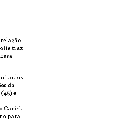
 relação
oite traz
 Essa
profundos
ões da
(45) e
o Cariri.
ano para