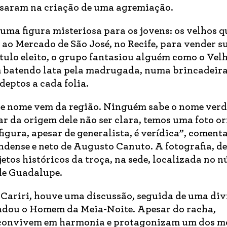
ensaram na criação de uma agremiação.
uma figura misteriosa para os jovens: os velhos q
ao Mercado de São José, no Recife, para vender s
ulo eleito, o grupo fantasiou alguém como o Velh
batendo lata pela madrugada, numa brincadeira 
eptos a cada folia.
sse nome vem da região. Ninguém sabe o nome ver
ar da origem dele não ser clara, temos uma foto o
 figura, apesar de generalista, é verídica”, coment
ndense e neto de Augusto Canuto. A fotografia, de
jetos históricos da troça, na sede, localizada no 
de Guadalupe.
 Cariri, houve uma discussão, seguida de uma div
undou o Homem da Meia-Noite. Apesar do racha,
 convivem em harmonia e protagonizam um dos 