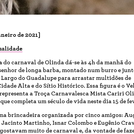
aneiro de 2021]
ualidade
a
do carnaval de Olinda dá-se às 4h da manhã do
 senhor de longa barba, montado num burro e jun
 Largo do Guadalupe para arrastar multidões de
idade Alta e do Sítio Histórico. Essa figura é o Ve
 representa a Troça Carnavalesca Mista Cariri Ol
ue completa um século de vida neste dia 15 de fev
ma brincadeira organizada por cinco amigos: Au
 Jacinto Martinho, Isnar Colombo e Eugênio Crav
, gostavam muito de carnaval e, da vontade de faz