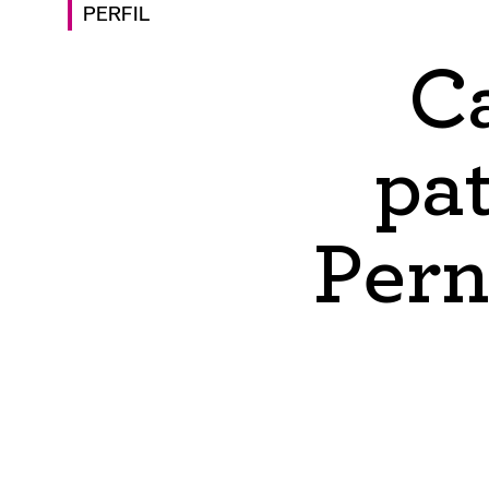
PERFIL
Ca
pa
Per