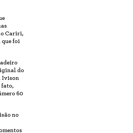
ue
uas
o Cariri,
que foi
dadeiro
riginal do
a Ivison
 fato,
número 60
isão no
momentos