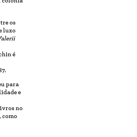
a colônia
tre os
e luxo
alerii
chin é
87.
eu para
lidade e
ivros no
, como