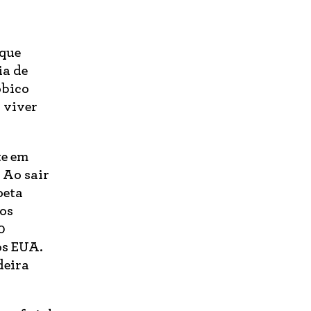
 que
ia de
óbico
 viver
te em
 Ao sair
oeta
dos
0
os EUA.
deira