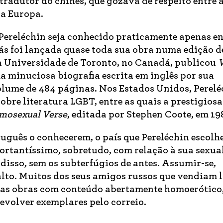
tradutor do chinês, que gozava de respeito entre 
na Europa.
Pereléchin seja conhecido praticamente apenas en
rás foi lançada quase toda sua obra numa edição d
 a Universidade de Toronto, no Canadá, publicou
V
a minuciosa biografia escrita em inglês por sua
lume de 484 páginas. Nos Estados Unidos, Perelé
obre literatura LGBT, entre as quais a prestigiosa
mosexual Verse
, editada por Stephen Coote, em 19
uguês o conhecerem, o país que Pereléchin escolh
tantíssimo, sobretudo, com relação à sua sexua
 disso, sem os subterfúgios de antes. Assumir-se,
alto. Muitos dos seus amigos russos que vendiam l
er as obras com conteúdo abertamente homoerótico
volver exemplares pelo correio.