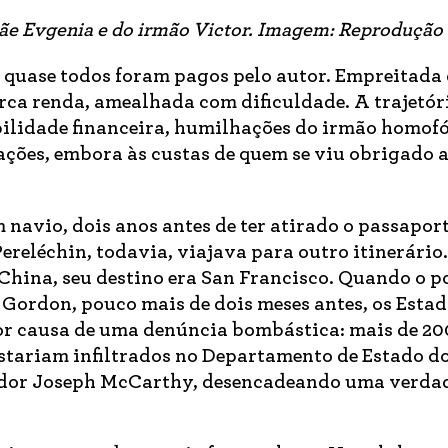
 mãe Evgenia e do irmão Victor. Imagem: Reprodução
, quase todos foram pagos pelo autor. Empreitada
ca renda, amealhada com dificuldade. A trajetór
bilidade financeira, humilhações do irmão homof
ões, embora às custas de quem se viu obrigado a
navio, dois anos antes de ter atirado o passapor
ereléchin, todavia, viajava para outro itinerário.
 China, seu destino era San Francisco. Quando o p
Gordon, pouco mais de dois meses antes, os Esta
r causa de uma denúncia bombástica: mais de 20
tariam infiltrados no Departamento de Estado d
nador Joseph McCarthy, desencadeando uma verda