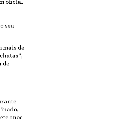
m oficial
o seu
m mais de
 chatas”,
a de
urante
dinado,
sete anos