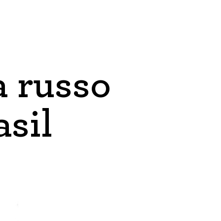
o
a russo
asil