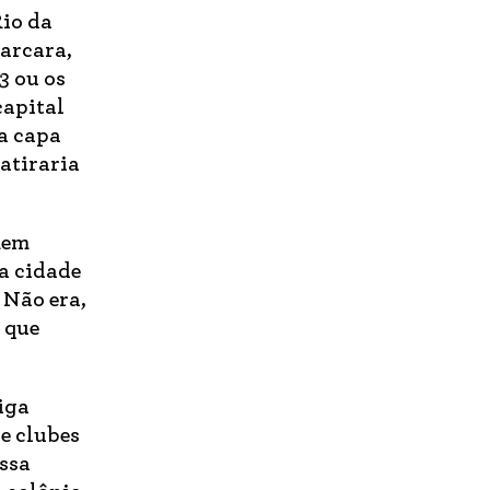
io da
barcara,
3 ou os
capital
ja capa
atiraria
mem
na cidade
 Não era,
 que
iga
e clubes
essa