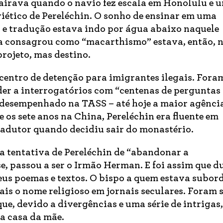
airava quando o navio fez escala em Honolulu e u
iético de Pereléchin. O sonho de ensinar em uma
a e tradução estava indo por água abaixo naquele
a consagrou como “macarthismo” estava, então, n
projeto, mas destino.
 centro de detenção para imigrantes ilegais. Fora
der a interrogatórios com “centenas de perguntas
o desempenhado na TASS – até hoje a maior agênci
 os sete anos na China, Pereléchin era fluente em
adutor quando decidiu sair do monastério.
 a tentativa de Pereléchin de “abandonar a
, passou a ser o Irmão Herman. E foi assim que d
us poemas e textos. O bispo a quem estava subor
is o nome religioso em jornais seculares. Foram 
 que, devido a divergências e uma série de intrigas,
a casa da mãe.