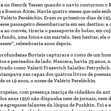
va
no Henrik Yessen quando o navio contornou o R
u e Buenos Aires. Havia quatro meses que nele em
alério Pereléchin. Eram os primeiros dias de 195
esse passageiro desembarcaria em seu destino: a 
a ao convés, tiraria o passaporte do bolso, em cu
undo, uma foice e um martelo. Sem hesitar, ele o 
essem”, relembraria anos depois.
profundezas fluviais capturara o rosto de um ho
tos e penteados de lado. Nascera, havia 39 anos, 
gistrado como Valerii Frazevich Salatko-Petryshch.
estampava nas capas dos quatros livros de poemas
de os 19 anos, o nome de Valério Pereléchin.
uropeias, com presença maciça de cidadãos da ant
 dos anos 1950 não dispunha nem de jornais, nem d
e agregasse falantes da língua de Pushkin. Foi a 