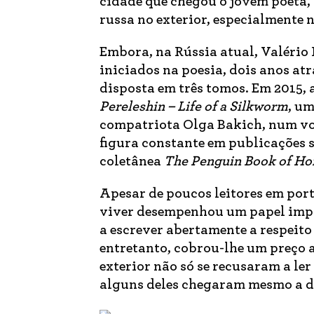
cidade que chegou o jovem poeta, 
russa no exterior, especialmente 
Embora, na Rússia atual, Valério 
iniciados na poesia, dois anos at
disposta em três tomos. Em 2015,
Pereleshin – Life of a Silkworm
, um
compatriota Olga Bakich, num vo
figura constante em publicações s
coletânea
The Penguin Book of Ho
Apesar de poucos leitores em port
viver desempenhou um papel impor
a escrever abertamente a respeito
entretanto, cobrou-lhe um preço 
exterior não só se recusaram a l
alguns deles chegaram mesmo a de