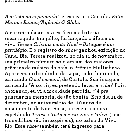
patrocínios.
A artista no espetáculo
Teresa canta Cartola.
Foto:
Marcos Ramos/Agência O Globo
A carreira da artista está com a bateria
recarregada. Em julho, foi lançado o álbum ao
vivo
Teresa Cristina canta Noel – Batuque é um
privilégio
. E o registro do
show
ganhou exibição no
Canal Bis. Teresa realizou, no dia 11 de novembro,
seu primeiro número solo em um dos maiores
prêmios de música do país, o Prêmio Multishow.
Apareceu no bondinho da Lapa, todo iluminado,
cantando
O sol nascerá
, de Cartola. Sua imagem
cantando “A sorrir, eu pretendo levar a vida/ Pois,
chorando, eu vi a mocidade perdida…” é pra
guardar na memória, de tão bonita. E no dia 11 de
dezembro, no aniversário de 110 anos de
nascimento de Noel Rosa, apresenta o novo
espetáculo
Teresa Cristina – Ao vivo e ‘a-live
(seus
trocadilhos são impagáveis), no palco do Vivo
Rio. Esse
show
também terá ingresso para