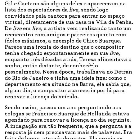
Gil e Caetano são alguns deles e apareceram na
lista dos espectadores da
live
, sendo logo
convidados pela cantora para entrar no espaço
virtual, diretamente de sua casa na Vila da Penha.
De
live
em
live
, a artista vem realizando tanto um
reencontro com amigos e parceiros quanto com
ídolos máximos, a exemplo de Chico Buarque.
Parece uma ironia do destino que o compositor
tenha chegado espontaneamente em sua
live
,
enquanto três décadas atrás, Teresa alimentava o
sonho, então distante, de conhecê-lo
pessoalmente. Nessa época, trabalhava no Detran
do Rio de Janeiro e tinha uma ideia fixa: como o
departamento era situado na Barra, ela sabia que,
algum dia, o compositor apareceria por lá para
renovar a licença do veículo.
Sendo assim, passou um ano perguntando aos
colegas se Francisco Buarque de Hollanda estava
agendado para renovar a licença no dia seguinte.
A indagação era tão frequente, que a pergunta e a
resposta já nem precisavam mais de palavras. Era
feita de longe, através de gestos. Ela erguia as