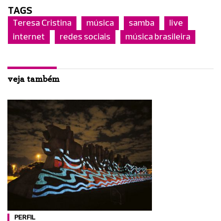
TAGS
Teresa Cristina
música
samba
live
internet
redes sociais
música brasileira
veja também
PERFIL