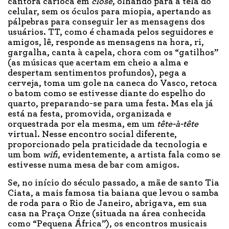
cantora carioca em
close
, olhando para a tela do
celular, sem os óculos para miopia, apertando as
pálpebras para conseguir ler as mensagens dos
usuários. TT, como é chamada pelos seguidores e
amigos, lê, responde as mensagens na hora, ri,
gargalha, canta à capela, chora com os “gatilhos”
(as músicas que acertam em cheio a alma e
despertam sentimentos profundos), pega a
cerveja, toma um gole na caneca do Vasco, retoca
o batom como se estivesse diante do espelho do
quarto, preparando-se para uma festa. Mas ela já
está na festa, promovida, organizada e
orquestrada por ela mesma, em um
tête-à-tête
virtual. Nesse encontro social diferente,
proporcionado pela praticidade da tecnologia e
um bom
wifi
, evidentemente, a artista fala como se
estivesse numa mesa de bar com amigos.
Se, no início do século passado, a mãe de santo Tia
Ciata, a mais famosa tia baiana que levou o samba
de roda para o Rio de Janeiro, abrigava, em sua
casa na Praça Onze (situada na área conhecida
como “Pequena África”), os encontros musicais