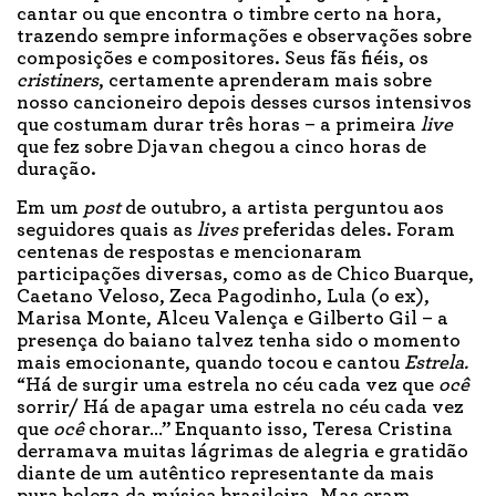
cantar ou que encontra o timbre certo na hora,
trazendo sempre informações e observações sobre
composições e compositores. Seus fãs fiéis, os
cristiners
, certamente aprenderam mais sobre
nosso cancioneiro depois desses cursos intensivos
que costumam durar três horas – a primeira
live
que fez sobre Djavan chegou a cinco horas de
duração.
Em um
post
de outubro, a artista perguntou aos
seguidores quais as
lives
preferidas deles. Foram
centenas de respostas e mencionaram
participações diversas, como as de Chico Buarque,
Caetano Veloso, Zeca Pagodinho, Lula (o ex),
Marisa Monte, Alceu Valença e Gilberto Gil – a
presença do baiano talvez tenha sido o momento
mais emocionante, quando tocou e cantou
Estrela.
“Há de surgir uma estrela no céu cada vez que
ocê
sorrir/ Há de apagar uma estrela no céu cada vez
que
ocê
chorar…” Enquanto isso, Teresa Cristina
derramava muitas lágrimas de alegria e gratidão
diante de um autêntico representante da mais