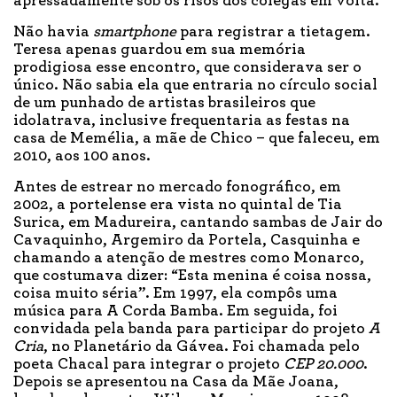
apressadamente sob os risos dos colegas em volta.
Não havia
smartphone
para registrar a tietagem.
Teresa apenas guardou em sua memória
prodigiosa esse encontro, que considerava ser o
único. Não sabia ela que entraria no círculo social
de um punhado de artistas brasileiros que
idolatrava, inclusive frequentaria as festas na
casa de Memélia, a mãe de Chico – que faleceu, em
2010, aos 100 anos.
Antes de estrear no mercado fonográfico, em
2002, a portelense era vista no quintal de Tia
Surica, em Madureira, cantando sambas de Jair do
Cavaquinho, Argemiro da Portela, Casquinha e
chamando a atenção de mestres como Monarco,
que costumava dizer: “Esta menina é coisa nossa,
coisa muito séria”. Em 1997, ela compôs uma
música para A Corda Bamba. Em seguida, foi
convidada pela banda para participar do projeto
A
Cria
, no Planetário da Gávea. Foi chamada pelo
poeta Chacal para integrar o projeto
CEP 20.000
.
Depois se apresentou na Casa da Mãe Joana,