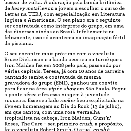
buscar de volta. A adoração pela banda britânica
de
heavy metal
levou a jovem a escolher o curso de
Letras na UERJ, com especialização em Literatura
Inglesa e Americana. O seu plano era o seguinte:
ser contratada como intérprete do grupo, em uma
das diversas vindas ao Brasil. Infelizmente ou
felizmente, isso só aconteceu na imaginação fértil
da pisciana.
O seu encontro mais próximo com o vocalista
Bruce Dickinson e a banda ocorreu na turnê que o
Iron Maiden fez em 2008 pelo país, passando por
várias capitais. Teresa, já com 10 anos de carreira
cantando samba e contratada da mesma
gravadora do grupo (EMI), ganhou um convite
para ficar na área
vip
do
show
em São Paulo. Pegou
a ponte aérea e fez essa viagem à juventude
roqueira. Esse seu lado
rocker
ficou explicitado na
live
em homenagem ao Dia do Rock (13 de julho),
em que cantou, com uma rosa vermelha
tropicalista na cabeça, Iron Maiden, Guns’n’
Roses, The Cure – seu primeiro
crush
, a propósito,
foi o vocalista Robert Smith. O atual
crush
é