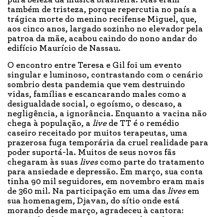
pura beleza da música brasileira. Mas eram
também de tristeza, porque repercutia no país a
trágica morte do menino recifense Miguel, que,
aos cinco anos, largado sozinho no elevador pela
patroa da mãe, acabou caindo do nono andar do
edifício Maurício de Nassau.
O encontro entre Teresa e Gil foi um evento
singular e luminoso, contrastando com o cenário
sombrio desta pandemia que vem destruindo
vidas, famílias e escancarando males como a
desigualdade social, o egoísmo, o descaso, a
negligência, a ignorância. Enquanto a vacina não
chega à população, a
live
de TT é o remédio
caseiro receitado por muitos terapeutas, uma
prazerosa fuga temporária da cruel realidade para
poder suportá-la. Muitos de seus novos fãs
chegaram às suas
lives
como parte do tratamento
para ansiedade e depressão. Em março, sua conta
tinha 90 mil seguidores, em novembro eram mais
de 360 mil. Na participação em uma das
lives
em
sua homenagem, Djavan, do sítio onde está
morando desde março, agradeceu à cantora: