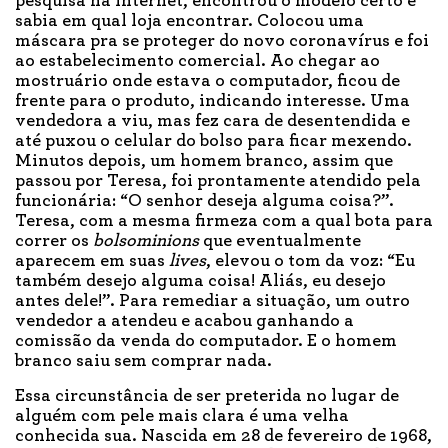
pesquisa na internet, encontrou o modelo certo e
sabia em qual loja encontrar. Colocou uma
máscara pra se proteger do novo coronavírus e foi
ao estabelecimento comercial. Ao chegar ao
mostruário onde estava o computador, ficou de
frente para o produto, indicando interesse. Uma
vendedora a viu, mas fez cara de desentendida e
até puxou o celular do bolso para ficar mexendo.
Minutos depois, um homem branco, assim que
passou por Teresa, foi prontamente atendido pela
funcionária: “O senhor deseja alguma coisa?”.
Teresa, com a mesma firmeza com a qual bota para
correr os
bolsominions
que eventualmente
aparecem em suas
lives
, elevou o tom da voz: “Eu
também desejo alguma coisa! Aliás, eu desejo
antes dele!”. Para remediar a situação, um outro
vendedor a atendeu e acabou ganhando a
comissão da venda do computador. E o homem
branco saiu sem comprar nada.
Essa circunstância de ser preterida no lugar de
alguém com pele mais clara é uma velha
conhecida sua. Nascida em 28 de fevereiro de 1968,