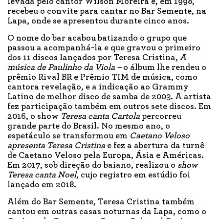
levada pelo cantor Wilson Moreira e, em 1998,
recebeu o convite para cantar no Bar Semente, na
Lapa, onde se apresentou durante cinco anos.
O nome do bar acabou batizando o grupo que
passou a acompanhá-la e que gravou o primeiro
dos 11 discos lançados por Teresa Cristina,
A
música de Paulinho da Viola –
o álbum lhe rendeu o
prêmio Rival BR e Prêmio TIM de música, como
cantora revelação, e a indicação ao Grammy
Latino de melhor disco de samba de 2003. A artista
fez participação também em outros sete discos. Em
2016, o show
Teresa canta Cartola
percorreu
grande parte do Brasil. No mesmo ano, o
espetáculo se transformou em
Caetano Veloso
apresenta Teresa Cristina
e fez a abertura da turnê
de Caetano Veloso pela Europa, Ásia e Américas.
Em 2017, sob direção do baiano, realizou o
show
Teresa canta Noel
, cujo registro em estúdio foi
lançado em 2018.
Além do Bar Semente, Teresa Cristina também
cantou em outras casas noturnas da Lapa, como o