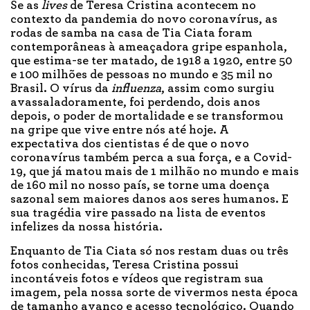
Se as
lives
de Teresa Cristina acontecem no
contexto da pandemia do novo coronavírus, as
rodas de samba na casa de Tia Ciata foram
contemporâneas à ameaçadora gripe espanhola,
que estima-se ter matado, de 1918 a 1920, entre 50
e 100 milhões de pessoas no mundo e 35 mil no
Brasil. O vírus da
influenza
, assim como surgiu
avassaladoramente, foi perdendo, dois anos
depois, o poder de mortalidade e se transformou
na gripe que vive entre nós até hoje. A
expectativa dos cientistas é de que o novo
coronavírus também perca a sua força, e a Covid-
19, que já matou mais de 1 milhão no mundo e mais
de 160 mil no nosso país, se torne uma doença
sazonal sem maiores danos aos seres humanos. E
sua tragédia vire passado na lista de eventos
infelizes da nossa história.
Enquanto de Tia Ciata só nos restam duas ou três
fotos conhecidas, Teresa Cristina possui
incontáveis fotos e vídeos que registram sua
imagem, pela nossa sorte de vivermos nesta época
de tamanho avanço e acesso tecnológico. Quando