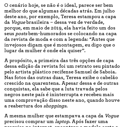
O cenário hoje, se não é o ideal, parece ser bem
melhor do que algumas décadas atrás. Em julho
deste ano, por exemplo, Teresa estampou a capa
da
Vogue
brasileira – dessa vez de verdade,
porque, em maio de 2019, ela havia feito um dos
seus
posts
bem-humorados se colocando na capa
da revista de moda e com a legenda: “Antes que
invejosos digam que é montagem, eu digo que o
lugar da mulher é onde ela quiser”.
A propósito, a primeira das três opções de capa
dessa edição da revista foi um retrato seu pintado
pelo artista plástico recifense Samuel de Saboia.
Nas fotos das outras duas, Teresa exibe o cabelão
crescido na quarentena. Apesar dessa e de outras
conquistas, ela sabe que a luta travada pelos
negros neste país é ininterrupta e recebeu mais
uma comprovação disso neste ano, quando houve
a reabertura dos
shoppings
.
A mesma mulher que estampava a capa da
Vogue
precisou comprar um
laptop
. Após fazer uma