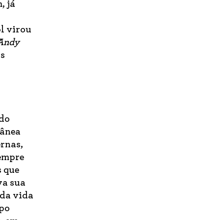
, já
l virou
Andy
as
 do
rânea
rnas,
sempre
s que
va sua
 da vida
mpo