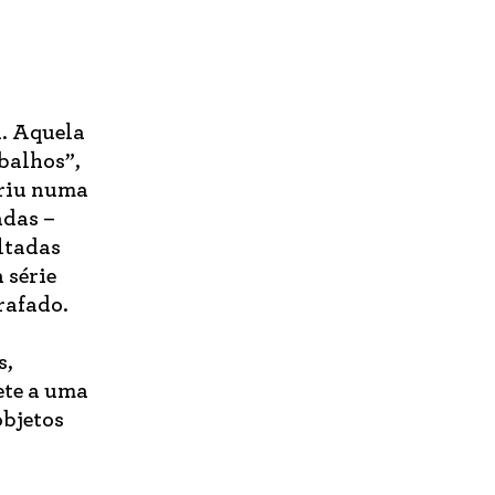
a. Aquela
balhos”,
briu numa
adas –
ltadas
 série
rafado.
s,
ete a uma
objetos