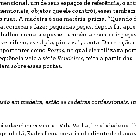
imensional, um de seus espaços de referência, o art
ensionais, objetos que ele constrói, esses também
s ruas. A madeira é sua matéria-prima. “Quando 
a, comecei a fazer pequenas peças, depois fui apr
balhar com ela e passei também a construir peça
iversificar, esculpia, pintava”, conta. Da relação 
importantes como
Portas
, na qual ele utilizava por
equência veio a série
Bandeiras
, feita a partir das
iam sobre essas portas.
nsão em madeira, estão as cadeiras confessionais. 
e decidimos visitar Vila Velha, localidade na il
gando lá, Eudes ficou paralisado diante de duas 