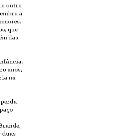
ara outra
elembra a
menores.
os, que
lém das
infância.
ro anos,
ria na
a perda
spaço
 Grande,
r duas