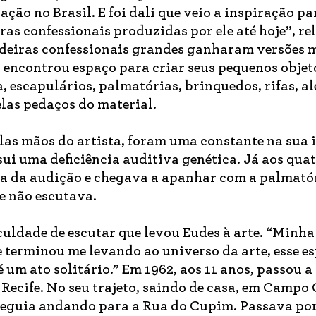
ação no Brasil. E foi dali que veio a inspiração p
ras confessionais produzidas por ele até hoje”, r
adeiras confessionais grandes ganharam versões 
encontrou espaço para criar seus pequenos objet
a, escapulários, palmatórias, brinquedos, rifas, a
elas pedaços do material.
las mãos do artista, foram uma constante na sua 
ui uma deficiência auditiva genética. Já aos quat
rda da audição e chegava a apanhar com a palmató
e não escutava.
iculdade de escutar que levou Eudes à arte. “Minh
 terminou me levando ao universo da arte, esse e
é um ato solitário.” Em 1962, aos 11 anos, passou a
 Recife. No seu trajeto, saindo de casa, em Campo
 seguia andando para a Rua do Cupim. Passava po