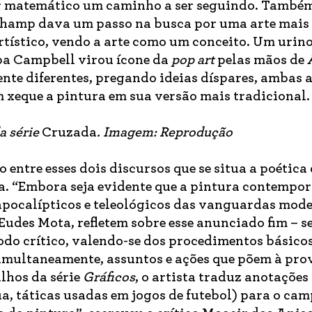
or matemático um caminho a ser seguindo. Também
uchamp dava um passo na busca por uma arte mais
rtístico, vendo a arte como um conceito. Um urino
opa Campbell virou ícone da
pop art
pelas mãos de
te diferentes, pregando ideias díspares, ambas 
 xeque a pintura em sua versão mais tradicional.
da série
Cruzada
. Imagem: Reprodução
entre esses dois discursos que se situa a poética
. “Embora seja evidente que a pintura contempo
apocalípticos e teleológicos das vanguardas mode
Eudes Mota, refletem sobre esse anunciado fim – 
odo crítico, valendo-se dos procedimentos básico
simultaneamente, assuntos e ações que põem à pro
lhos da série
Gráficos
, o artista traduz anotações
a, táticas usadas em jogos de futebol) para o ca