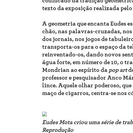
codificado da tradição geométrica
texto da exposição realizada pel
A geometria que encanta Eudes es
chão, nas palavras-cruzadas, nos 
dos jornais, nos jogos de tabuleir
transporta-os para o espaço da tel
reinventado-os, dando novos sent
água forte, em número de 10, o tr
Mondrian ao espírito da
pop art
d
professor e pesquisador Anco Már
lince. Aquele olhar poderoso, qu
maço de cigarros, centra-se nos c
Eudes Mota criou uma série de trab
Reprodução