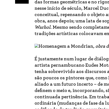
das formas geométricas e no rig
nesse início de século, Marcel D
conceitual, repensando o objeto a
obra, anos depois; uma lata de s
Warhol
. Mesmo sendo completamen
tradições artísticas colocavam em
Homenagem a Mondrian
, obra 
É justamente num lugar de diálogo 
artista pernambucano Eudes Mota
tenha sobrevivido aos discursos 
são poucos os pintores que, como 
aliado a um futuro incerto – de m
definem o meio e, incorporando, 
continuada pertinência. Em traba
ordinária (mudanças de fase da lu