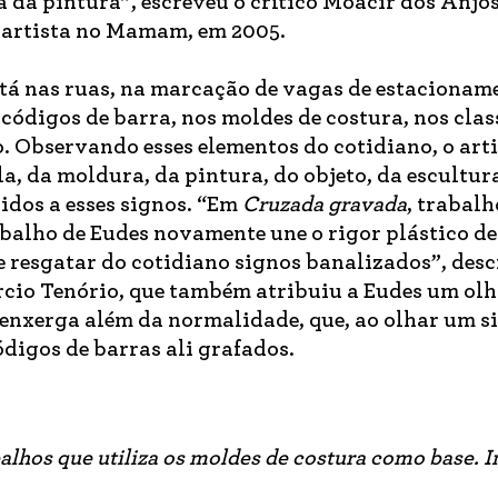
 da pintura”, escreveu o crítico Moacir dos Anjo
o artista no Mamam, em 2005.
tá nas ruas, na marcação de vagas de estacionam
códigos de barra, nos moldes de costura, nos clas
o. Observando esses elementos do cotidiano, o art
a, da moldura, da pintura, do objeto, da escultur
idos a esses signos. “Em
Cruzada gravada
, trabal
abalho de Eudes novamente une o rigor plástico de
e resgatar do cotidiano signos banalizados”, desc
cio Tenório, que também atribuiu a Eudes um olh
e enxerga além da normalidade, que, ao olhar um s
ódigos de barras ali grafados.
alhos que utiliza os moldes de costura como base.