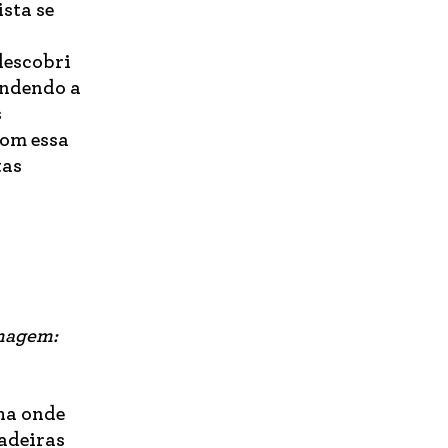
ista se
descobri
endendo a
s
com essa
tas
Imagem:
ha onde
cadeiras