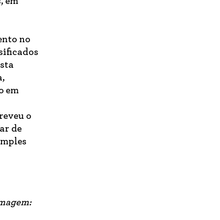
s, em
ento no
sificados
ista
a,
ho em
reveu o
ar de
imples
 Imagem: