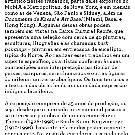
artístico nesses trabalhos, parte deles expostos no
MoMA e Metropolitan, de Nova York, e em bienais
como as de Veneza, São Paulo e Sidney, além da
Documenta de Kassel
e
Art Basel
(Miami, Basel e
Hong Kong). Algumas dessas obras podem
também ser vistas na Caixa Cultural Recife, que
apresenta uma seleção com cerca de 40 pinturas,
esculturas, litografias e as chamadas
bark
paintings
– pinturas em entrecasca de eucalipto,
típica do Norte. Ao realizar esses trabalhos em um
suporte específico, os artistas conferem às suas
composições uma interpretação particular de
peixes, cangurus, seres humanos e outras figuras
do milenar universo aborígene. Os tons terrosos e
a textura das obras lembram uma dada expressão
indígena brasileira.
A exposição compreende 45 anos de produção, ou
seja, desde que o mercado internacional passou a
se interessar por obras de nomes como Rover
Thomas (1926-1998) e Emily Kame Kngwarreye
(1910-1996), bastante aclamados posteriormente
por sua arte. Na visão da curadoria, assinada pelo