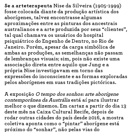
Se a arteterapeuta
Nise da Silveira (1905-1999)
fosse colocada diante da produção artística dos
aborígenes, talvez encontrasse algumas
aproximações entre as pinturas dos ancestrais
australianos e a arte produzida por seus “clientes”,
tal qual chamava os usuários do hospital
psiquiátrico do Engenho de Dentro, no Rio de
Janeiro. Porém, apesar da carga simbólica de
ambas as produções, as semelhanças não passam
de lembranças visuais; sim, pois não existe uma
associação direta entre aquilo que Jung e a
própria Nise investigavam em torno das
expressões do inconsciente e as formas exploradas
pelos aborígenes em suas tradições pictóricas.
A exposição
O tempo dos sonhos: arte aborígene
contemporânea da Austrália
está aí para ilustrar
melhor o que dizemos. Em cartaz a partir do dia 13
deste mês na Caixa Cultural Recife, depois de
rodar outras cidades do país desde 2016, a mostra
coletiva aponta como o “pintar” aborígene está
próximo do “sonhar”, não pelas vias do