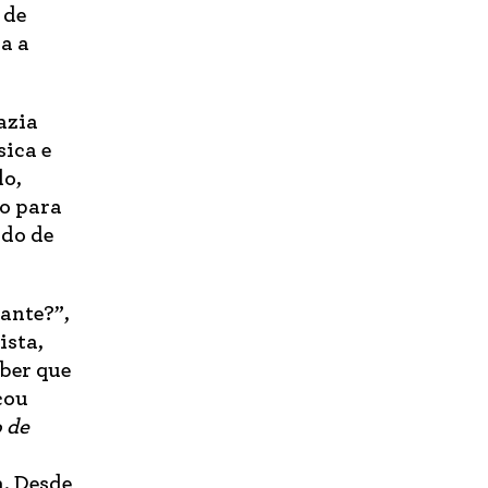
 de
a a
azia
sica e
do,
po para
ado de
ante?”,
ista,
ber que
cou
o de
a. Desde