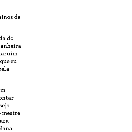
ninos de
da do
panheira
 Maruim
que eu
pela
em
ontar
seja
o mestre
para
 Nana