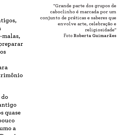
"Grande parte dos grupos de
caboclinho é marcada por um
conjunto de práticas e saberes que
tigos,
envolve arte, celebração e
m
religiosidade"
a-malas,
Foto
Roberta Guimarães
 preparar
 os
ara
atrimônio
 do
antigo
os quase
 pouco
rumo a