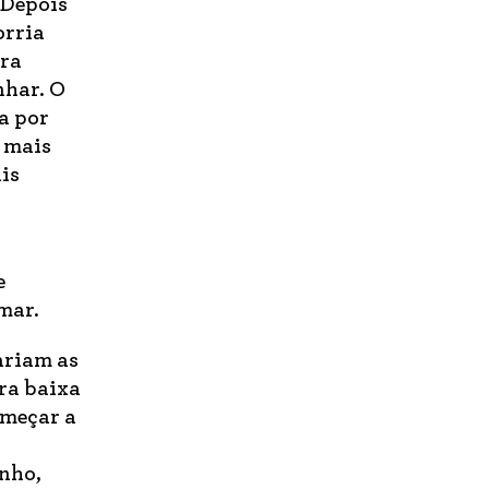
 Depois
orria
era
nhar. O
ia por
 mais
is
e
mar.
ariam as
ura baixa
omeçar a
nho,