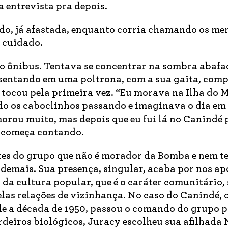
a entrevista pra depois.
ndo, já afastada, enquanto corria chamando os me
e cuidado.
o ônibus. Tentava se concentrar na sombra abafa
a sentando em uma poltrona, com a sua gaita, com
 tocou pela primeira vez. “Eu morava na Ilha do
o os caboclinhos passando e imaginava o dia em 
orou muito, mas depois que eu fui lá no Canindé 
, começa contando.
tes do grupo que não é morador da Bomba e nem t
demais. Sua presença, singular, acaba por nos ap
da cultura popular, que é o caráter comunitário, 
elas relações de vizinhança. No caso do Canindé, 
sde a década de 1950, passou o comando do grupo 
erdeiros biológicos, Juracy escolheu sua afilhada