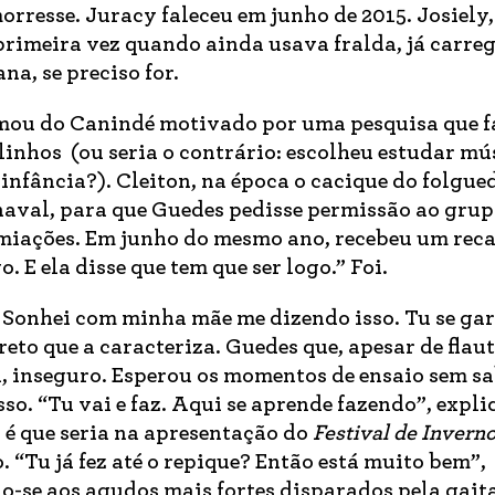
rresse. Juracy faleceu em junho de 2015. Josiely,
 primeira vez quando ainda usava fralda, já carreg
a, se preciso for.
ximou do Canindé motivado por uma pesquisa que f
linhos (ou seria o contrário: escolheu estudar mú
infância?). Cleiton, na época o cacique do folgue
rnaval, para que Guedes pedisse permissão ao gru
miações. Em junho do mesmo ano, recebeu um rec
. E ela disse que tem que ser logo.” Foi.
. Sonhei com minha mãe me dizendo isso. Tu se gar
eto que a caracteriza. Guedes que, apesar de flaut
u, inseguro. Esperou os momentos de ensaio sem sa
o. “Tu vai e faz. Aqui se aprende fazendo”, expli
é que seria na apresentação do
Festival de Invern
 “Tu já fez até o repique? Então está muito bem”,
o-se aos agudos mais fortes disparados pela gait