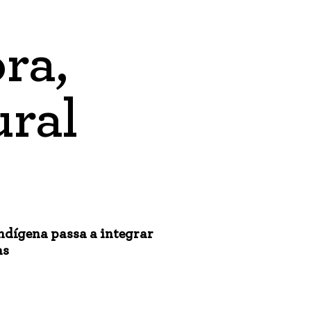
ra,
ural
ndígena passa a integrar
as