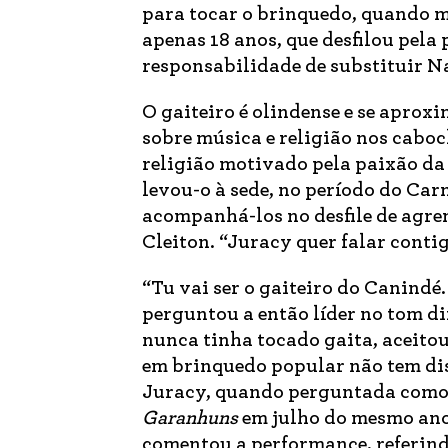
para tocar o brinquedo, quando mo
apenas 18 anos, que desfilou pela
responsabilidade de substituir Nan
O gaiteiro é olindense e se apro
sobre música e religião nos caboc
religião motivado pela paixão da 
levou-o à sede, no período do Ca
acompanhá-los no desfile de agre
Cleiton. “Juracy quer falar contigo
“Tu vai ser o gaiteiro do Canindé
perguntou a então líder no tom dir
nunca tinha tocado gaita, aceito
em brinquedo popular não tem diss
Juracy, quando perguntada como 
Garanhuns
em julho do mesmo ano.
comentou a performance, referind