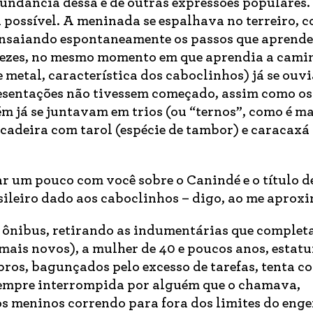
undância dessa e de outras expressões populares.
possível. A meninada se espalhava no terreiro, c
 ensaiando espontaneamente os passos que aprend
vezes, no mesmo momento em que aprendia a cami
 metal, característica dos caboclinhos) já se ouv
esentações não tivessem começado, assim como os
m já se juntavam em trios (ou “ternos”, como é ma
adeira com tarol (espécie de tambor) e caracaxá
r um pouco com você sobre o Canindé e o título d
ileiro dado aos caboclinhos – digo, ao me aproxi
 ônibus, retirando as indumentárias que complet
mais novos), a mulher de 40 e poucos anos, estat
bros, bagunçados pelo excesso de tarefas, tenta c
 sempre interrompida por alguém que o chamava,
 meninos correndo para fora dos limites do enge