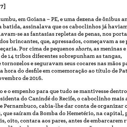
17]
umbu, em Goiana – PE, e uma dezena de ônibus an
a batida, assinalava que os caboclinhos já havia
lavam-se as fantasias repletas de penas, nos port
 dos brincantes, que, apressados, começavam a se
eçaria. Por cima de pequenos
shorts
, as meninas e
 de 14 tribos diferentes sobrepunham as tangas,
 tornozelos e seguravam seus cocares nas mãos p
 a hora do desfile em comemoração ao título de P
novembro de 2016.
co e o empenho para que tudo se mantivesse dentro
sidenta do Canindé do Recife, o caboclinho mais 
e Pernambuco, cabia-lhe dar conta de organizar 
s, que saíram da Bomba do Hemetério, na capital,
eis, oito, contara aos pares, antes de embarcarem 