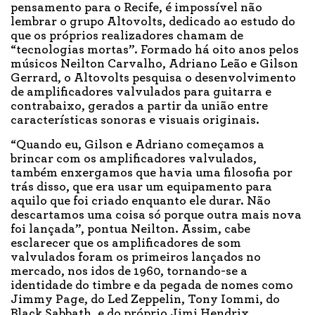
pensamento para o Recife, é impossível não
lembrar o grupo Altovolts, dedicado ao estudo do
que os próprios realizadores chamam de
“tecnologias mortas”. Formado há oito anos pelos
músicos Neilton Carvalho, Adriano Leão e Gilson
Gerrard, o Altovolts pesquisa o desenvolvimento
de amplificadores valvulados para guitarra e
contrabaixo, gerados a partir da união entre
características sonoras e visuais originais.
“Quando eu, Gilson e Adriano começamos a
brincar com os amplificadores valvulados,
também enxergamos que havia uma filosofia por
trás disso, que era usar um equipamento para
aquilo que foi criado enquanto ele durar. Não
descartamos uma coisa só porque outra mais nova
foi lançada”, pontua Neilton. Assim, cabe
esclarecer que os amplificadores de som
valvulados foram os primeiros lançados no
mercado, nos idos de 1960, tornando-se a
identidade do timbre e da pegada de nomes como
Jimmy Page, do Led Zeppelin, Tony Iommi, do
Black Sabbath, e do próprio Jimi Hendrix.