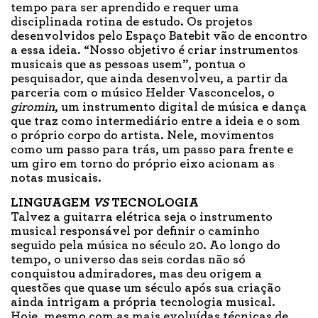
tempo para ser aprendido e requer uma
disciplinada rotina de estudo. Os projetos
desenvolvidos pelo Espaço Batebit vão de encontro
a essa ideia. “Nosso objetivo é criar instrumentos
musicais que as pessoas usem”, pontua o
pesquisador, que ainda desenvolveu, a partir da
parceria com o músico Helder Vasconcelos, o
giromin
, um instrumento digital de música e dança
que traz como intermediário entre a ideia e o som
o próprio corpo do artista. Nele, movimentos
como um passo para trás, um passo para frente e
um giro em torno do próprio eixo acionam as
notas musicais.
LINGUAGEM
VS
TECNOLOGIA
Talvez a guitarra elétrica seja o instrumento
musical responsável por definir o caminho
seguido pela música no século 20. Ao longo do
tempo, o universo das seis cordas não só
conquistou admiradores, mas deu origem a
questões que quase um século após sua criação
ainda intrigam a própria tecnologia musical.
Hoje, mesmo com as mais evoluídas técnicas de