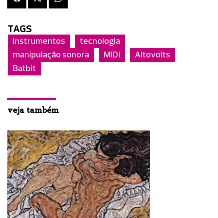
TAGS
instrumentos
tecnologia
manipulação sonora
MIDI
Altovolts
Batbit
veja também