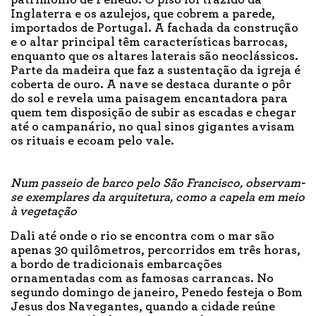
patrimônio de Penedo. O piso foi trazido da
Inglaterra e os azulejos, que cobrem a parede,
importados de Portugal. A fachada da construção
e o altar principal têm características barrocas,
enquanto que os altares laterais são neoclássicos.
Parte da madeira que faz a sustentação da igreja é
coberta de ouro. A nave se destaca durante o pôr
do sol e revela uma paisagem encantadora para
quem tem disposição de subir as escadas e chegar
até o campanário, no qual sinos gigantes avisam
os rituais e ecoam pelo vale.
Num passeio de barco pelo São Francisco, observam-
se exemplares da arquitetura, como a capela em meio
à vegetação
Dali até onde o rio se encontra com o mar são
apenas 30 quilômetros, percorridos em três horas,
a bordo de tradicionais embarcações
ornamentadas com as famosas carrancas. No
segundo domingo de janeiro, Penedo festeja o Bom
Jesus dos Navegantes, quando a cidade reúne