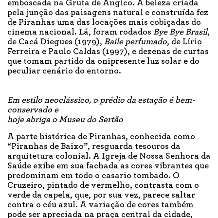
emboscada na Gruta de Angico. A beleza criada
pela junção das paisagens natural e construída fez
de Piranhas uma das locações mais cobiçadas do
cinema nacional. Lá, foram rodados
Bye Bye Brasil
,
de Cacá Diegues (1979),
Baile perfumado
, de Lírio
Ferreira e Paulo Caldas (1997), e dezenas de curtas
que tomam partido da onipresente luz solar e do
peculiar cenário do entorno.
Em estilo neoclássico, o prédio da estação é bem-
conservado e
hoje abriga o Museu do Sertão
A parte histórica de Piranhas, conhecida como
“Piranhas de Baixo”, resguarda tesouros da
arquitetura colonial. A Igreja de Nossa Senhora da
Saúde exibe em sua fachada as cores vibrantes que
predominam em todo o casario tombado. O
Cruzeiro, pintado de vermelho, contrasta com o
verde da capela, que, por sua vez, parece saltar
contra o céu azul. A variação de cores também
pode ser apreciada na praça central da cidade,