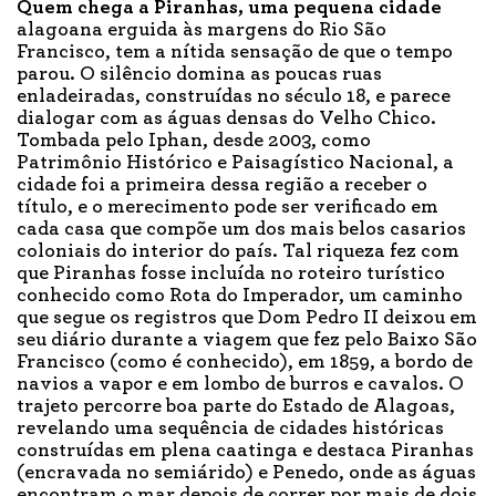
Quem chega a Piranhas, uma pequena cidade
alagoana erguida às margens do Rio São
Francisco, tem a nítida sensação de que o tempo
parou. O silêncio domina as poucas ruas
enladeiradas, construídas no século 18, e parece
dialogar com as águas densas do
Velho Chico.
Tombada pelo Iphan, desde 2003, como
Patrimônio Histórico e Paisagístico Nacional, a
cidade foi a primeira dessa região a receber o
título, e o merecimento pode ser verificado em
cada casa que compõe um dos mais belos casarios
coloniais do interior do país. Tal riqueza fez com
que Piranhas fosse incluída no roteiro turístico
conhecido como Rota do Imperador, um caminho
que segue os registros que Dom Pedro II deixou em
seu diário durante a viagem que fez pelo Baixo São
Francisco (como é conhecido), em 1859, a bordo de
navios a vapor e em lombo de burros e cavalos. O
trajeto percorre boa parte do Estado de Alagoas,
revelando uma sequência de cidades históricas
construídas em plena caatinga e destaca Piranhas
(encravada no semiárido) e Penedo, onde as águas
encontram o mar depois de correr por mais de dois