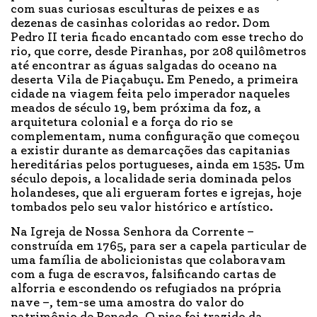
com suas curiosas esculturas de peixes e as
dezenas de casinhas coloridas ao redor. Dom
Pedro II teria ficado encantado com esse trecho do
rio, que corre, desde Piranhas, por 208 quilômetros
até encontrar as águas salgadas do oceano na
deserta Vila de Piaçabuçu. Em Penedo, a primeira
cidade na viagem feita pelo imperador naqueles
meados de século 19, bem próxima da foz, a
arquitetura colonial e a força do rio se
complementam, numa configuração que começou
a existir durante as demarcações das capitanias
hereditárias pelos portugueses, ainda em 1535. Um
século depois, a localidade seria dominada pelos
holandeses, que ali ergueram fortes e igrejas, hoje
tombados pelo seu valor histórico e artístico.
Na Igreja de Nossa Senhora da Corrente –
construída em 1765, para ser a capela particular de
uma família de abolicionistas que colaboravam
com a fuga de escravos, falsificando cartas de
alforria e escondendo os refugiados na própria
nave –, tem-se uma amostra do valor do