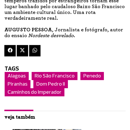
temperos trazidos por estrangeiros tornam esse
lugar banhado pelo caudaloso Baixo São Francisco
um ambiente cultural único. Uma rota
verdadeiramente real.
AUGUSTO PESSOA
, Jornalista e fotógrafo, autor
do ensaio
Nordeste desvelado
.
TAGS
Alagoas
Rio São Francisco
Penedo
Piranhas
Dom Pedro II
Caminhos do Imperador
veja também