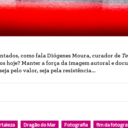
contados, como fala Diógenes Moura, curador de
Te
amos hoje? Manter a força da imagem autoral e doc
ja pelo valor, seja pela resistência...
rtaleza
Dragão do Mar
Fotografia
fim da fotogra