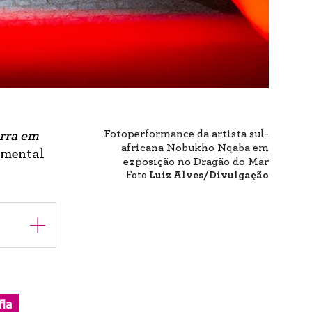
Fotoperformance da artista sul-
rra em
africana Nobukho Nqaba em
umental
exposição no Dragão do Mar
Foto
Luiz Alves/Divulgação
fia