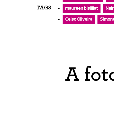
TAGS
maureen bisilliat
Nai
Celso Oliveira
Simone
A fot