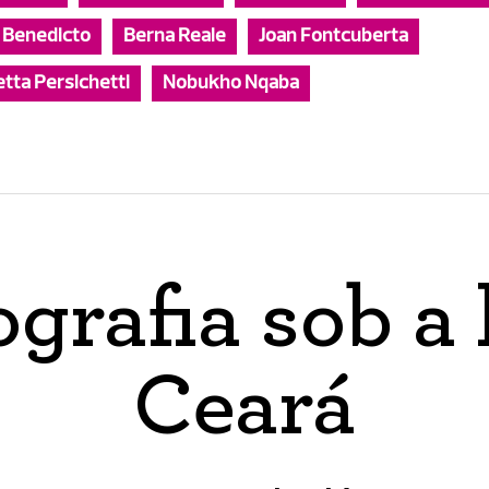
r Benedicto
Berna Reale
Joan Fontcuberta
tta Persichetti
Nobukho Nqaba
ografia sob a 
Ceará