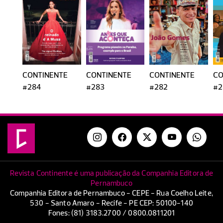
CONTINENTE
CONTINENTE
CONTINENTE
CO
#284
#283
#282
#2
Revista Continente é uma publicação da Companhia Editora de
Pernambuco
Companhia Editora de Pernambuco - CEPE - Rua Coelho Leite,
530 - Santo Amaro - Recife - PE CEP: 50100-140
Fones: (81) 3183.2700 / 0800.0811201