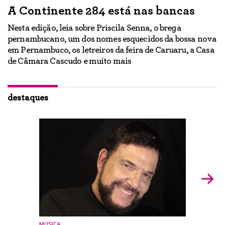
A Continente 284 está nas bancas
“
a
Nesta edição, leia sobre Priscila Senna, o brega
pernambucano, um dos nomes esquecidos da bossa nova
E
em Pernambuco, os letreiros da feira de Caruaru, a Casa
lo
h
de Câmara Cascudo e muito mais
ão
Ig
br
destaques
MÚSICA