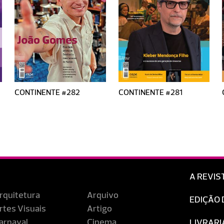
CONTINENTE #282
CONTINENTE #281
A REVIS
rquitetura
Arquivo
EDIÇÃO 
rtes Visuais
Artigo
arnaval
Cinema
LIVRARI