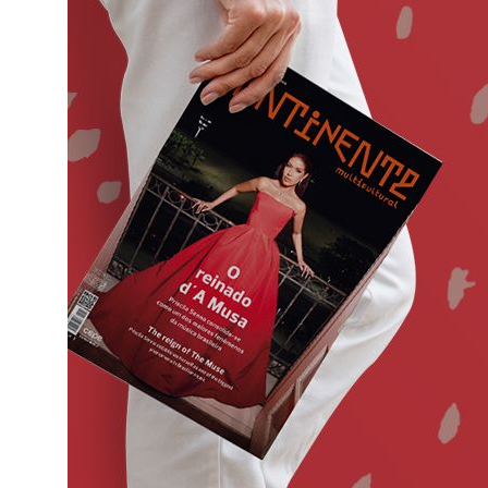
o
ado em
eiras,
ife,
ade a
va