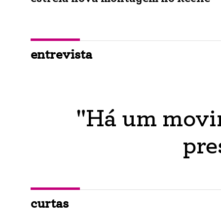
entrevista
"Há um movim
pre
curtas