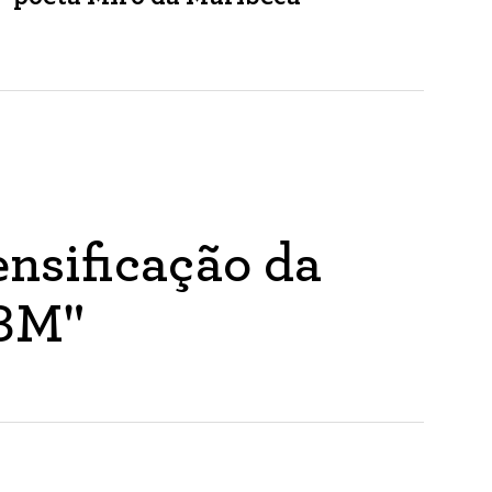
nsificação da
ABM"