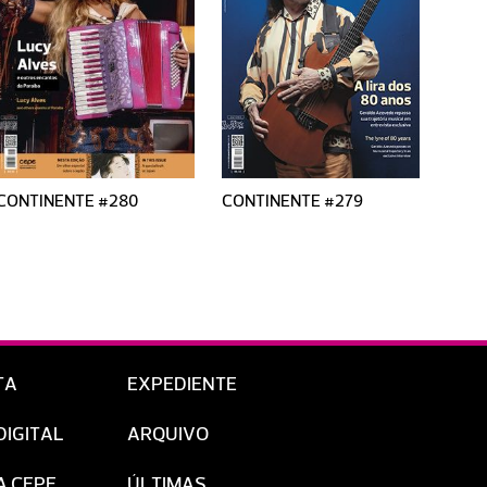
CONTINENTE #280
CONTINENTE #279
CONT
TA
EXPEDIENTE
DIGITAL
ARQUIVO
A CEPE
ÚLTIMAS