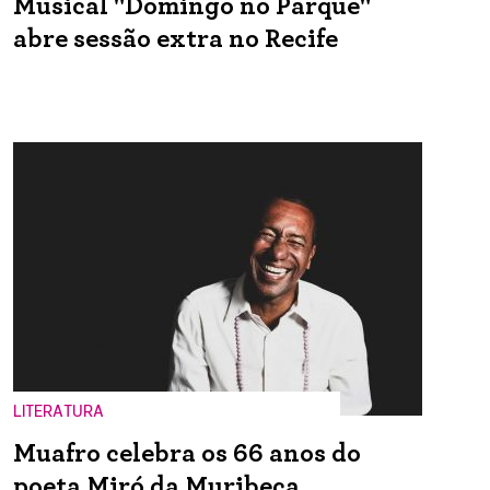
Musical "Domingo no Parque"
abre sessão extra no Recife
LITERATURA
Muafro celebra os 66 anos do
poeta Miró da Muribeca