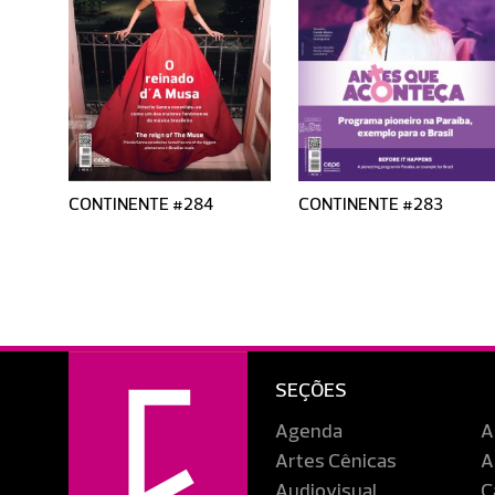
CONTINENTE #284
CONTINENTE #283
SEÇÕES
Agenda
A
Artes Cênicas
A
Audiovisual
C