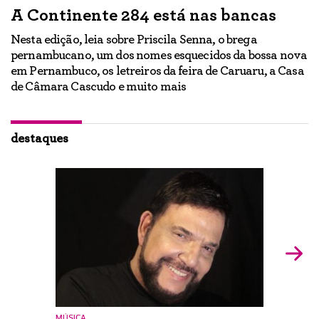
A Continente 284 está nas bancas
“
a
Nesta edição, leia sobre Priscila Senna, o brega
pernambucano, um dos nomes esquecidos da bossa nova
E
em Pernambuco, os letreiros da feira de Caruaru, a Casa
lo
h
de Câmara Cascudo e muito mais
ão
Ig
br
destaques
MÚSICA