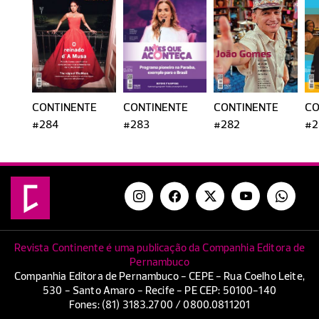
CONTINENTE
CONTINENTE
CONTINENTE
CO
#284
#283
#282
#2
Revista Continente é uma publicação da Companhia Editora de
Pernambuco
Companhia Editora de Pernambuco - CEPE - Rua Coelho Leite,
530 - Santo Amaro - Recife - PE CEP: 50100-140
Fones: (81) 3183.2700 / 0800.0811201