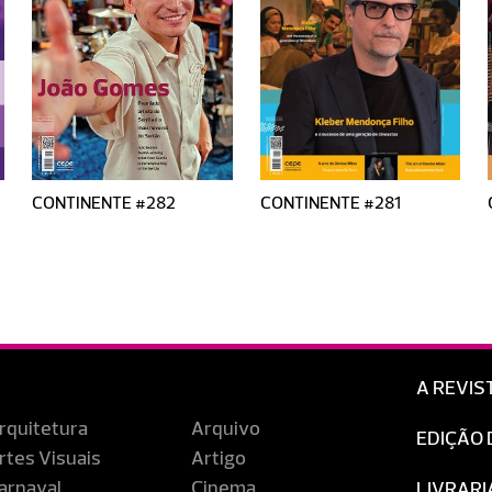
CONTINENTE #282
CONTINENTE #281
A REVIS
rquitetura
Arquivo
EDIÇÃO 
rtes Visuais
Artigo
arnaval
Cinema
LIVRARI