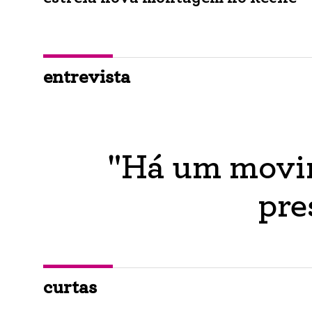
entrevista
"Há um movim
pre
curtas