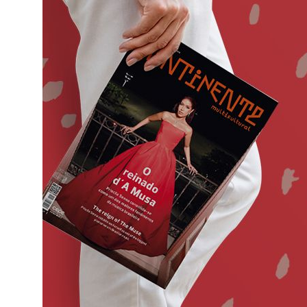
o
ado em
eiras,
ife,
ade a
va