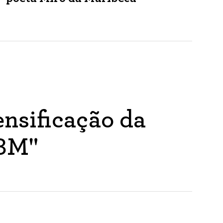
nsificação da
ABM"