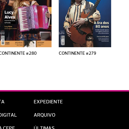
CONTINENTE #280
CONTINENTE #279
CONT
TA
EXPEDIENTE
DIGITAL
ARQUIVO
A CEPE
ÚLTIMAS