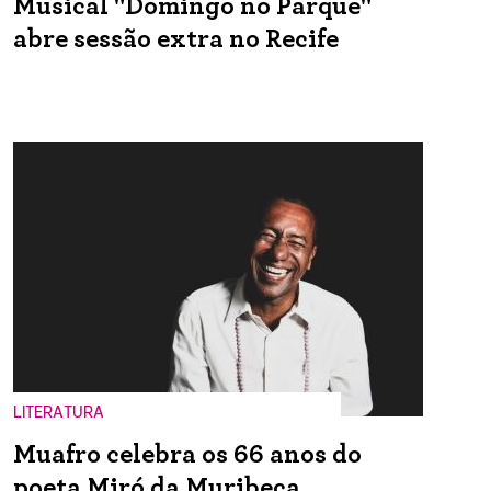
Musical "Domingo no Parque"
abre sessão extra no Recife
LITERATURA
Muafro celebra os 66 anos do
poeta Miró da Muribeca