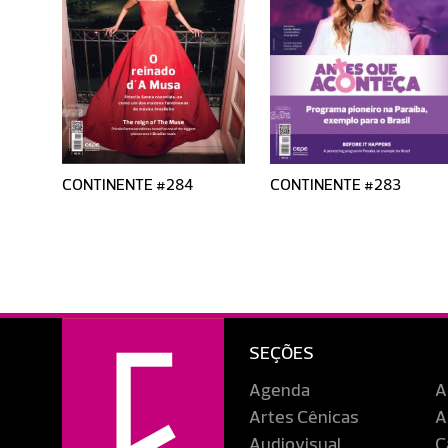
CONTINENTE #284
CONTINENTE #283
SEÇÕES
Agenda
A
Artes Cênicas
A
Audiovisual
C