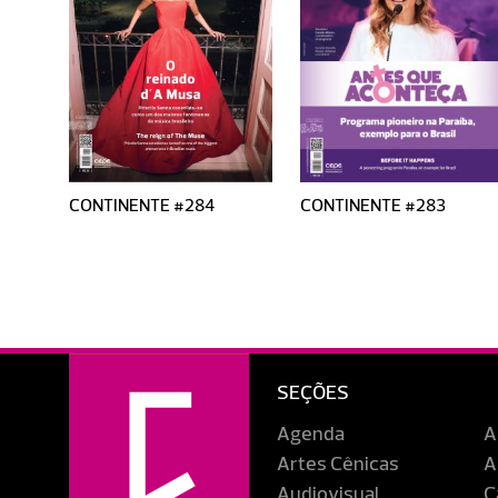
CONTINENTE #284
CONTINENTE #283
SEÇÕES
Agenda
A
Artes Cênicas
A
Audiovisual
C