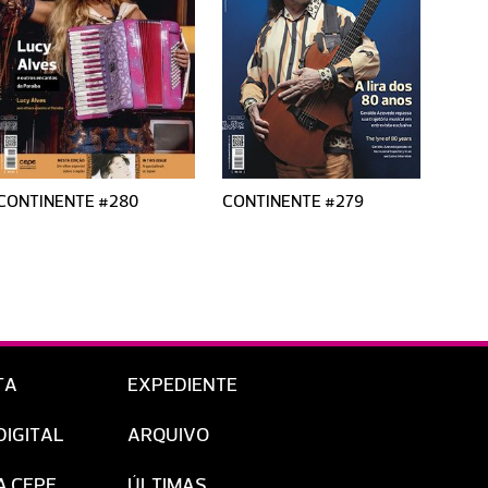
CONTINENTE #280
CONTINENTE #279
CONT
TA
EXPEDIENTE
DIGITAL
ARQUIVO
A CEPE
ÚLTIMAS