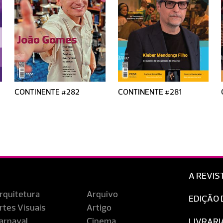
CONTINENTE #282
CONTINENTE #281
A REVIS
rquitetura
Arquivo
EDIÇÃO 
rtes Visuais
Artigo
arnaval
Cinema
LIVRARI