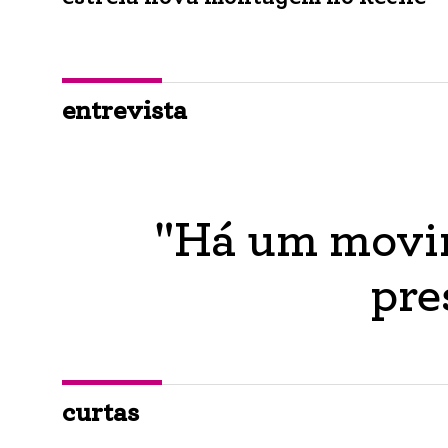
entrevista
"Há um movim
pre
curtas