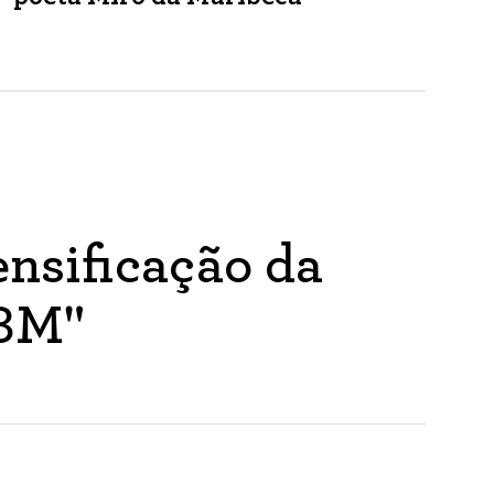
nsificação da
ABM"