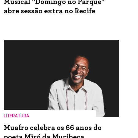
Musical "Domingo no Parque"
abre sessão extra no Recife
LITERATURA
Muafro celebra os 66 anos do
poeta Miró da Muribeca