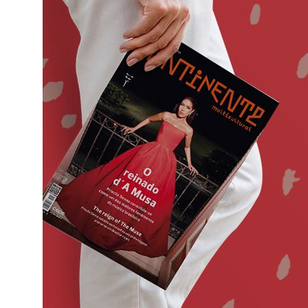
o
ado em
eiras,
ife,
ade a
va