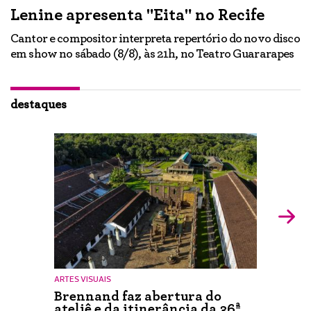
Lenine apresenta "Eita" no Recife
A
Cantor e compositor interpreta repertório do novo disco
Ne
em show no sábado (8/8), às 21h, no Teatro Guararapes
p
em
lo
d
ão
destaques
ARTES VISUAIS
Brennand faz abertura do
ateliê e da itinerância da 36ª