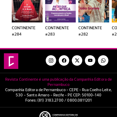
CONTINENTE
CONTINENTE
CONTINENTE
CO
#284
#283
#282
#2
Revista Continente é uma publicação da Companhia Editora de
Pernambuco
Companhia Editora de Pernambuco - CEPE - Rua Coelho Leite,
530 - Santo Amaro - Recife - PE CEP: 50100-140
Fones: (81) 3183.2700 / 0800.0811201